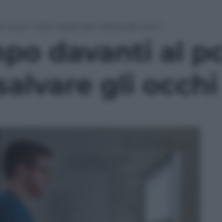
 al pc? Dieci regole per salvare gli occhi
po davanti al pc
salvare gli occhi