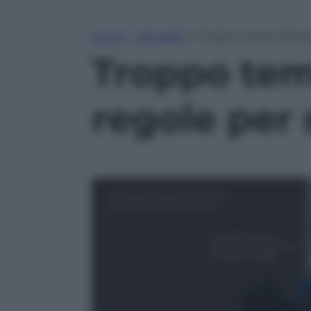
Home
»
Attualità
»
Troppo tempo davanti
Troppo tem
regole per 