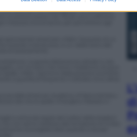
n America la regola prevede che ogni venti minuti di
econdi, facendo una “passeggiata” di venti piedi,
e (o potete) essere così fiscali, sono sufficienti
gni mezzora circa di lavoro, per permettere agli
li optometristi americani, infatti, l’acquisto di un
te quando si lavora al pc, è un valido aiuto alla
carla eccessivamente.
artphone. La giusta distanza tra cellulari e viso
egato, con la mano che tiene il telefonino di poco
le spalle, infatti, risentono della posizioni scorrette,
ndo si guarda di frequente il cellulare. Ecco allora
L
o ancora dalla American Academy of Optometristry –
d
ezza tale che le spalle rimangano rilassate e i
P
iglio e arriva da regole del codice della strada) è
o che non sanno resistere alla tentazione di inviare
e
amente sconsigliato farlo quando si sta per
guida!