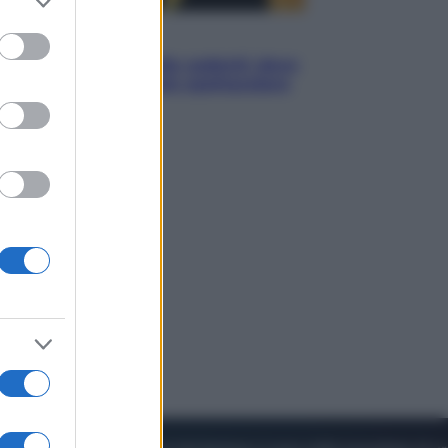
to grant or
ed purposes
Viaggi
Eclissi totale e stelle cadenti: dove
ammirare il cielo più spettacolare
dell’estate