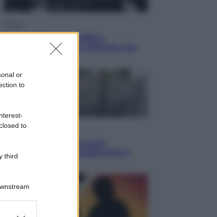
Musica
Queen: il 9 agosto 1986 a
Knebworth l’ultimo concerto con
Freddie Mercury
sonal or
ection to
nterest-
closed to
Economia
Cassetto fiscale: ora puoi
controllare avvisi, pagamenti e
 third
pratiche online
Downstream
er and store