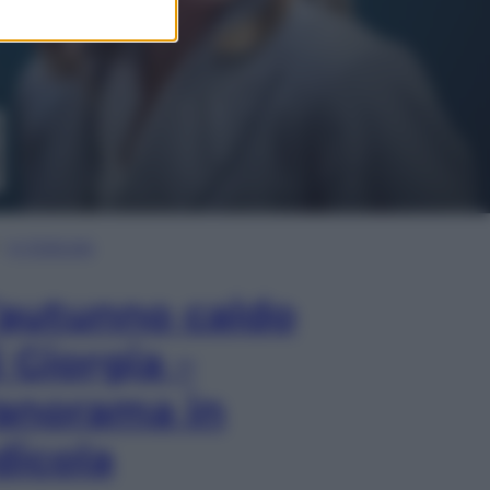
In Edicola
’autunno caldo
i Giorgia –
anorama in
dicola