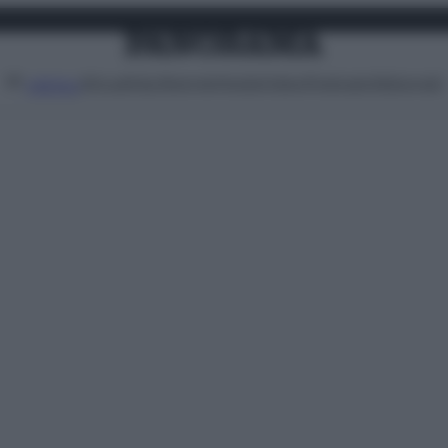
Attualità
Lifestyle
Moda
Video
Podcast
Abbonati
MENU