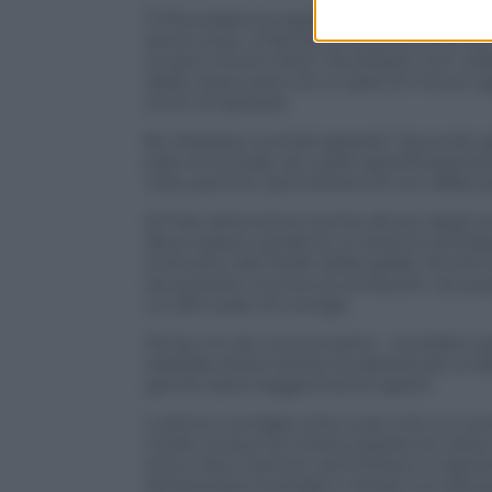
7) Ricordarsi la regola del “20-20-20”: i
lavoro al pc, si faccia una pausa di 20 s
ovvero circa 6 metri. Se proprio non volet
delle interruzioni di un paio di minuti o
occhi di riposare.
8) Utilizzare occhiali appositi. Secondo g
paio di occhiali, da usare specificatamen
vista, perche’ permettere di non affati
9) Fare attenzione anche all’uso degli sm
deve essere quella di un braccio semipi
al di sotto del livello della spalla. Anche 
sia quando si scrive al computer, sia qua
un altro paio di consigli.
10) Se si è ad una scrivania – ricordan
sarebbe bene tenere la tastiera ad un’alt
gomiti siano leggermente aperti.
L’ultimo consiglio (che è più che un cons
rivolto invece al nutrito popolo di color
sms e foto mentre camminano: è assolut
attraversare la strada e vietato si è alla 