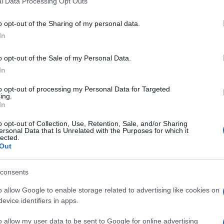
l Data Processing Opt Outs
including but not limited to your visit or usage behaviour. You may click 
 to Google and its third-party tags to use your data for below specifi
o opt-out of the Sharing of my personal data.
ogle consent section.
In
o opt-out of the Sale of my Personal Data.
In
to opt-out of processing my Personal Data for Targeted
ing.
In
o opt-out of Collection, Use, Retention, Sale, and/or Sharing
ersonal Data that Is Unrelated with the Purposes for which it
lected.
Out
lo per lavoro e oggi anche per “diletto”. Ora ci
 a fissare lo schermo a volte per molto tempo, con
consents
fatti, è la prima a rimetterci quando si usa molto (e
n sole due ore al giorno davanti al monitor
o allow Google to enable storage related to advertising like cookies on
 di vista e la media delle ore trascorse davanti
evice identifiers in apps.
llamente superare le 8 al giorno. A peggiorare la
i smartphone, per controllare email, inviare
o allow my user data to be sent to Google for online advertising
sso molto piccoli e non sempre puliti.