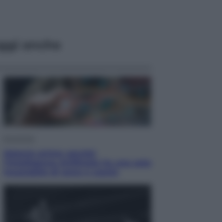
ggi anche
Economia
Materie prime: perché
l’Intelligenza Artificiale ha una sete
insaziabile di rame e uranio