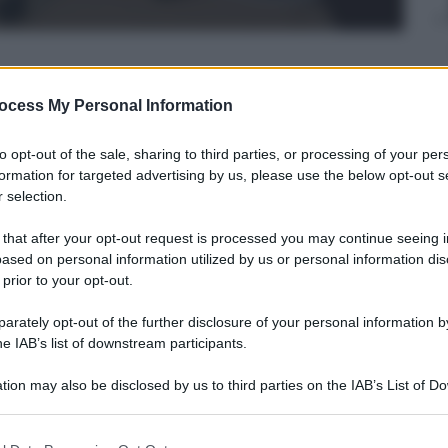
ocess My Personal Information
usso
to opt-out of the sale, sharing to third parties, or processing of your per
12
– Lettura: 3 minuti
formation for targeted advertising by us, please use the below opt-out s
 selection.
 that after your opt-out request is processed you may continue seeing i
ased on personal information utilized by us or personal information dis
 prior to your opt-out.
nti preferite
rately opt-out of the further disclosure of your personal information by
metry ecco alcuni consigli per evitare
he IAB’s list of downstream participants.
re mal di schiena) davanti al pc o con gli
tion may also be disclosed by us to third parties on the IAB’s List of 
 that may further disclose it to other third parties.
 that this website/app uses one or more Google services and may gath