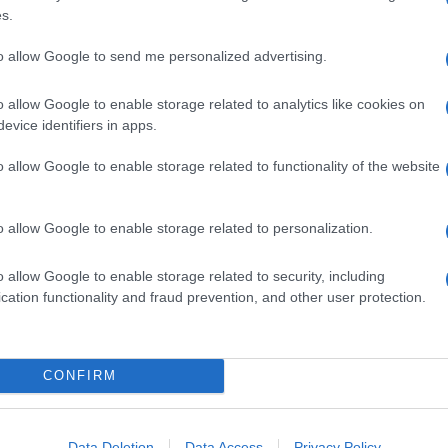
s.
Optometry
ha messo a punto una sorta di
e la schiena) da “stili di consumo” di pc e simili
to allow Google to send me personalized advertising.
erican Academy of Optometry, è tenere pulito lo
o allow Google to enable storage related to analytics like cookies on
ticare gli occhi e, se si usa lo smartphone, cercare
evice identifiers in apps.
o allow Google to enable storage related to functionality of the website
i chiari o bianchi, perché la vista verrà sforzata di
o allow Google to enable storage related to personalization.
i e lo schermo. Secondo la American Academy of
ostro stesso braccio, una volta steso.
o allow Google to enable storage related to security, including
sopra dell’altezza degli occhi e in modo che non
cation functionality and fraud prevention, and other user protection.
se all’orario in cui si usa il pc.
ono gli esperti americani, ovvero “
Ricordati di
CONFIRM
zione lo schermo del computer, infatti, ci fa
ione, che pero’ e’ fondamentale per mantenere la
Data Deletion
Data Access
Privacy Policy