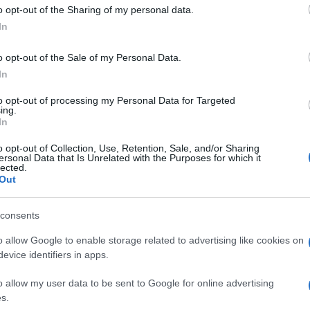
 to Google and its third-party tags to use your data for below specifi
o opt-out of the Sharing of my personal data.
ogle consent section.
In
o opt-out of the Sale of my Personal Data.
In
to opt-out of processing my Personal Data for Targeted
ing.
In
o opt-out of Collection, Use, Retention, Sale, and/or Sharing
ersonal Data that Is Unrelated with the Purposes for which it
lected.
Out
consents
o allow Google to enable storage related to advertising like cookies on
evice identifiers in apps.
o allow my user data to be sent to Google for online advertising
s.