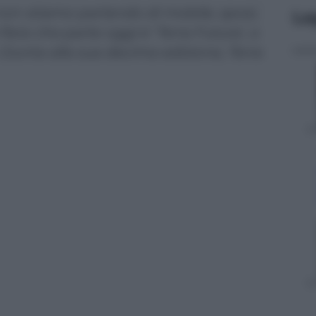
, non stiamo parlando di mobile, sposi,
Le
iera che parte oggi è ‘Terra Futura’, a
 Giunta alla sua decima edizione, Terra