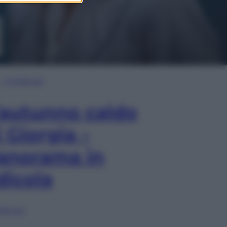
In Edicola
’autunno caldo
i Giorgia –
anorama in
dicola
lia ora