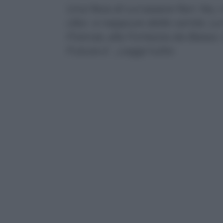
Una fiera di cui essere fieri. No
cibo e neppure delle vanità. La f
Firenze, alla Fortezza da Basso.
Futura e’ …Leggi tutto