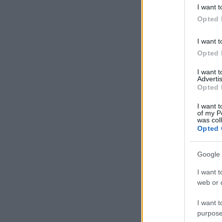
deny consent
I want t
in below Go
Opted 
I want t
Opted 
I want 
Advertis
Opted 
I want t
of my P
was col
Opted 
Google 
I want t
web or d
I want t
purpose