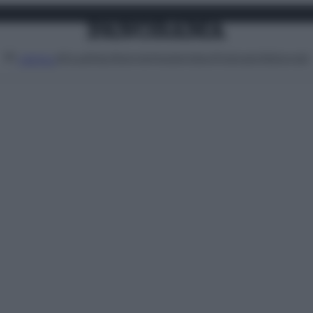
Attualità
Lifestyle
Moda
Video
Podcast
Abbonati
MENU