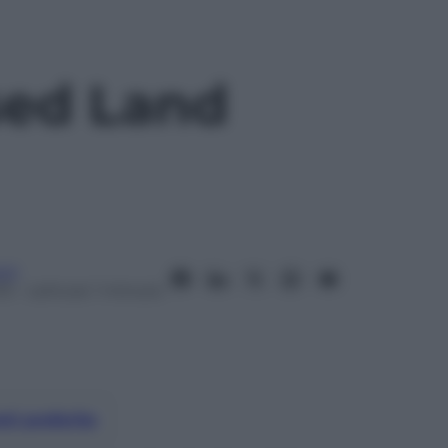
sed Land
ori
13
– Lettura: 1 minuto
nti preferite