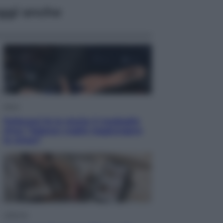
ggi anche
Sport
Pellacani fa la storia: 5 medaglie
d’oro “Adesso voglio raggiungere
le cinesi”
Lifestyle