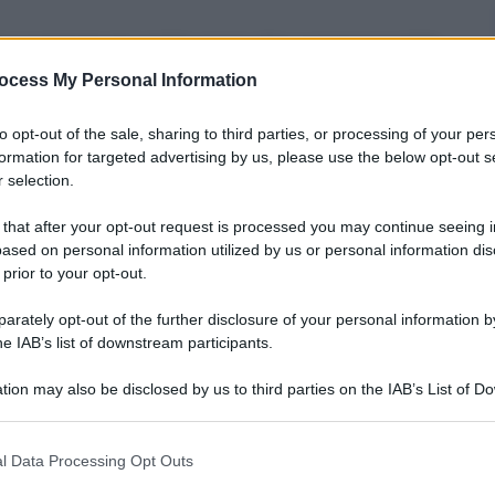
iamo parlando di mobile, sposi, cibo e neppure delle
tura’, a Firenze, alla Fortezza da Basso.
ocess My Personal Information
tura e’ una tre giorni in cui un bel pezzo di società’
egati a sostenibilità’, giustizia sociale, finanza etica
to opt-out of the sale, sharing to third parties, or processing of your per
mministrazioni cercano con apprezzabile
formation for targeted advertising by us, please use the below opt-out s
tto agli attuali paradigmi socio economici. Se vi
 selection.
riuscite a passare spero vi conforterà’ sapere che
irenze per spazzare un pochino il mare. Come diceva
 that after your opt-out request is processed you may continue seeing i
zza qualcosina rimanga.
ased on personal information utilized by us or personal information dis
 prior to your opt-out.
rately opt-out of the further disclosure of your personal information by
he IAB’s list of downstream participants.
tion may also be disclosed by us to third parties on the IAB’s List of 
 that may further disclose it to other third parties.
 that this website/app uses one or more Google services and may gath
l Data Processing Opt Outs
including but not limited to your visit or usage behaviour. You may click 