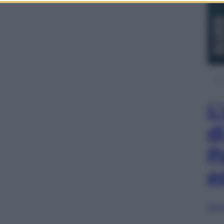
L
d
P
e
Sfog