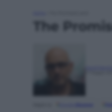
Home
»
The Promised Land
The Promi
David Marchi
17 Maggio 20
Google
Discover
Fo
Seguici su