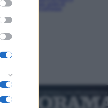
ed purposes
luoghi tra delfini rosa, grotte di
smeraldo e villaggi sull’acqua