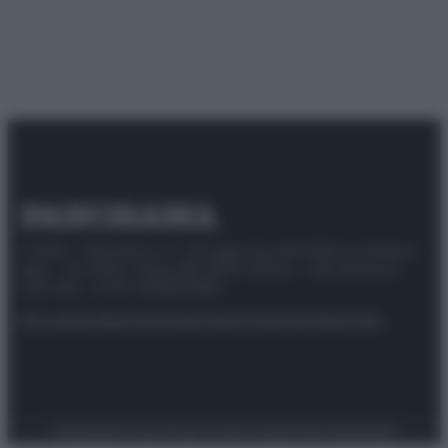
© 2025 – Panorama s.r.l. (Gruppo Società Editrice Italiana
spa) – Via Vittor Pisani 28, 20124 Milano – riproduzione
riservata – P.IVA 10518230965
Attualità
Lifestyle
Moda
Video
Podcast
Abbonati
Preferenze Privacy
Privacy Policy
Cookie Policy
Note legali