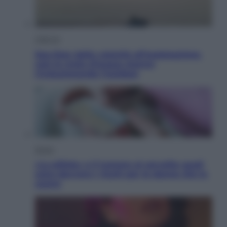
Lifestyle
Sea-Doo: dalla velocità all’esplorazione,
così le moto d’acqua stanno
rivoluzionando l’outdoor
Salute
«La pillola» e il tumore al cervello: quali
sono davvero i rischi per le donne che la
usano