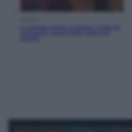
Televisione
Le schegge riporta su Disney+ il lato più
seducente e oscuro della moda anni
Ottanta