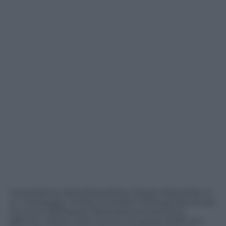
Il presidente della Repubblica, Sergio Mattarella, in
un messaggio inviato al sindaco Pierluigi Biondi del
Comune dell’Aquila riferendosi al terremoto,
afferma: «Nella notte tra il 5 e il 6 aprile 2009 uno