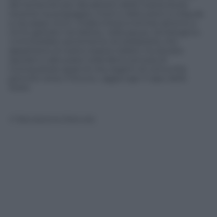
dei terremoti più devastanti della nostra storia
recente ha propagato morti e distruzioni a L’Aquila
e nei paesi vicini. L’Italia intera si strinse attorno a
chi fu gettato nel dolore, nella paura, nel bisogno».
«L’immediato sentimento di solidarietà, che
appartiene al nostro essere italiani, ha aiutato
aquilani e abruzzesi nella fatica annosa di
riconquistare spazi di vita, legami di comunità,
percorsi verso il futuro», aggiunge il capo dello
Stato.
© Riproduzione Riservata