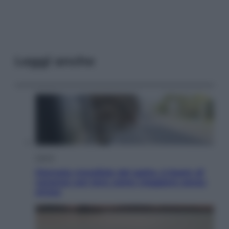
Leggi anche
Viaggi
Giornata mondiale del gatto, è boom di
vacanze con loro: come viaggiare senza
stress