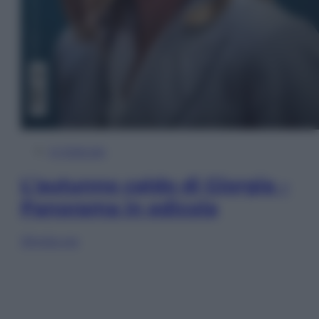
In Edicola
L’autunno caldo di Giorgia –
Panorama in edicola
Sfoglia ora