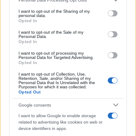
This information may also be disclosed by us to third parties
on the IAB’s List of Downstream Participants that may further
I want to opt-out of the Sharing of my
disclose it to other third parties.
personal data.
Opted In
Please note that this website/app uses one or more Google
services and may gather and store information including but
I want to opt-out of the Sale of my
Personal Data.
not limited to your visit or usage behaviour. You may click to
Opted In
grant or deny consent to Google and its third-party tags to
use your data for below specified purposes in below Google
I want to opt-out of processing my
consent section.
Personal Data for Targeted Advertising.
Opted In
I want to opt-out of Collection, Use,
Retention, Sale, and/or Sharing of my
Personal Data that Is Unrelated with the
Purposes for which it was collected.
Opted Out
Google consents
I want to allow Google to enable storage
related to advertising like cookies on web or
device identifiers in apps.