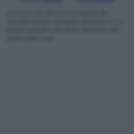
Il 3-0 con cui alcuni sconosciuti del
Canada hanno castigato gli azzurri è un
brutto schiaffo che deve riportarci alla
realtà delle cose