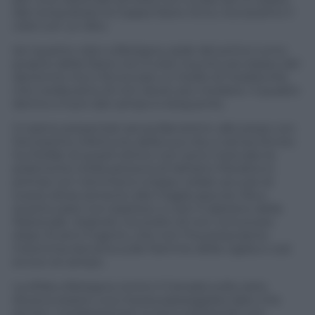
dal conquistare la Coppa Davis. Ecco, toccavamo il
cielo con un dito.
Ieri quanto visto a Bologna, sede del primo turno
proprio della Davis non è solo il punto più basso del
decennio ma ci fa toccare un livello di mediocrità
che credevamo di non dover più rivedere. Il quadro
dentro e fuori dal campo è eloquente.
Ci siamo presentati senza Berrettini, alle prese con
l’ennesimo infortunio della sua vita, e senza Sinner.
Sul forfait di quest’ultimo non sono mancate le
polemiche (nella persona di Adriano Panatta in
primis) con nemmeno troppo velate accuse di
scarso attaccamento alla maglia azzurra. Ma a
quanto pare non bastava. e così il Capitano della
Nazionale, Volandri, ha scelto di non convocare
dopo 15 anni Fognini, che non l’ha presa bene.
Insomma; benzina sulle fiamme della vigilia e così
eccoci al campo.
La sfida a Bologna contro il Canada sulla carta
doveva essere una mezza passeggiata dato che
anche i nordamericani si sono presentati con