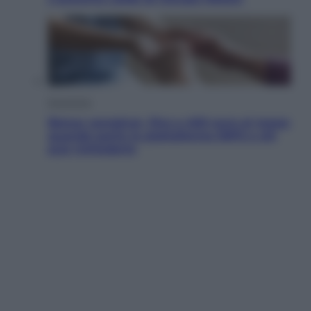
Economia
Bonus caregiver, fino a 400 euro al mese:
quando parte la piattaforma INPS e chi
può richiederlo