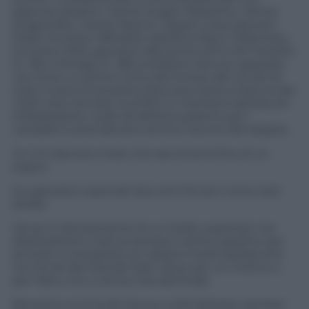
assenze pesanti: niente Augier Aliassime, niente
Shapovalov, niente Raonic. Spazio a due giovani:
Diallo (numero 158 della classifica Atp) e Galarneau
(numero 200), giocatori alle prime armi che Musetti
(n. 18) e Sonego (n. 38) avrebbero dovuto spazzare
via come un primo turno del torneo del circolo di
casa. Invece la tensione bloccava testa e braccia dei
nostri due tennisti sconfitti in maniera inattesa ed
imbarazzante. Sulle ali dell’entusiasmo poi i
canadesi si prendevano anche il punto del doppio.
Un 3-0 davvero triste che racconta la fine di un
sogno.
Sui giocatori osannati due anni fa ora ci sono solo
dubbi.
Sinner è decisamente di un livello superiore ma
all’altoatesino manca sempre l’ultimo gradino per
arrivare a competere ai massimi livelli soprattutto
nei tornei del Grande Slam dove per un motivo o
per l’altro non si arriva mai alla finale.
Berrettini al di là del ritorno a Wimbledon sembra