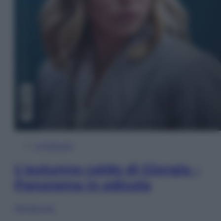
In Edicola
L’autunno caldo di Giorgia –
Panorama in edicola
Sfoglia ora