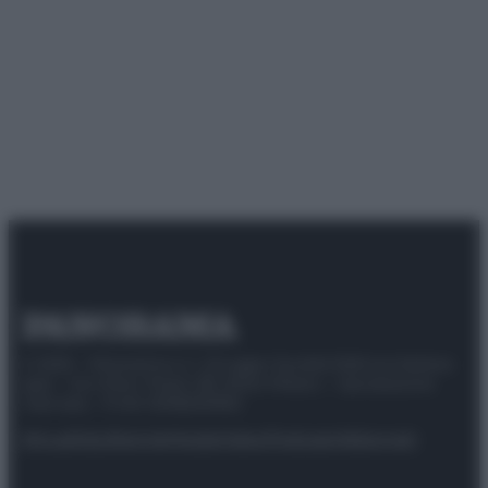
© 2025 – Panorama s.r.l. (Gruppo Società Editrice Italiana
spa) – Via Vittor Pisani 28, 20124 Milano – riproduzione
riservata – P.IVA 10518230965
Attualità
Lifestyle
Moda
Video
Podcast
Abbonati