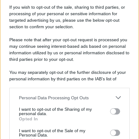
If you wish to opt-out of the sale, sharing to third parties, or
processing of your personal or sensitive information for
targeted advertising by us, please use the below opt-out
section to confirm your selection.
Please note that after your opt-out request is processed you
may continue seeing interest-based ads based on personal
information utilized by us or personal information disclosed to
third parties prior to your opt-out.
You may separately opt-out of the further disclosure of your
personal information by third parties on the IAB’s list of
downstream participants.
Personal Data Processing Opt Outs
This information may also be disclosed by us to third parties
on the IAB’s List of Downstream Participants that may further
I want to opt-out of the Sharing of my
disclose it to other third parties.
personal data.
Opted In
Please note that this website/app uses one or more Google
services and may gather and store information including but
I want to opt-out of the Sale of my
Personal Data.
not limited to your visit or usage behaviour. You may click to