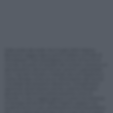
Dalle stelle alle stalle. Era il luglio 2021; Matteo
Berrettini raggiungeva, primo italiano, la finale di
Wimbledon il più prestigioso torneo di tennis al
mondo. Accanto ai risultati del romano cresceva un
giovanissimo Jannick Sinner, pronto a giocarsela
con i top del mondo e indicato da tutti assieme a
Carlos Alcaraz come sicuro dominatore del tennis
mondiale del prossimo decennio. Complimenti
sperticati attorniavano anche Lorenzo Musetti,
giocatore dal tennis esteticamente unico al
mondo. In più si aggiungeva il cuore e la costanza
di Sonego ed anche Fabio Fognini, seppur con
qualche anno in più, sembrava la chioccia perfetta
per una nazionale arrivata non a caso ad un passo