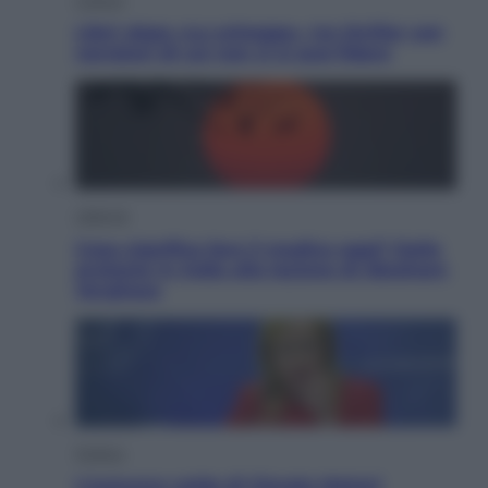
Libri: dopo «Le schegge», tre thriller con
narratori di cui non ci si può fidare
Lifestyle
Cosa significa fare il medico oggi? Dalle
proteste in India alla lezione di Abraham
Verghese
Politica
L’autunno caldo di Giorgia Meloni