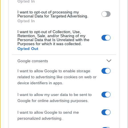
Opted In
grant or deny consent to Google and its third-party tags to
use your data for below specified purposes in below Google
I want to opt-out of processing my
consent section.
Personal Data for Targeted Advertising.
Opted In
I want to opt-out of Collection, Use,
Retention, Sale, and/or Sharing of my
Personal Data that Is Unrelated with the
Purposes for which it was collected.
Opted Out
Google consents
I want to allow Google to enable storage
related to advertising like cookies on web or
device identifiers in apps.
I want to allow my user data to be sent to
Google for online advertising purposes.
I want to allow Google to send me
personalized advertising.