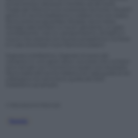
ormai lontano dal poter trionfare ad alti livelli.
Troppi gli infortuni e le incertezze tecniche. Musetti
gioca un tennis bellissimo a vedersi ma non basta.
Serve potenza (guardare Alcaraz), serve testa.
Sonego sarà sempre un buon giocatore, un gran
combattente, mai un campionissimo. Arnaldi è il
nuovo che avanza con buone prospettive ma forse
è il caso di evitare nuovi facili entusiasmi.
Sognare è bellissimo. Sognare di avere dei
campioni in uno sport dove i successi che contano
sono arrivati con il lumicino è quasi una necessità.
Ma la realtà del tennis italiana non sarà quella di ieri
a Bologna ma nemmeno quella del 2021.
Dobbiamo accettarlo.
© Riproduzione Riservata
Tennis