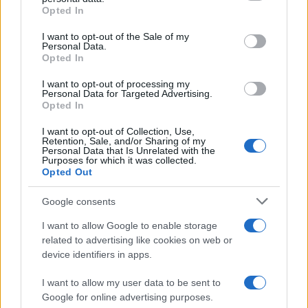
Opted In
Please note that this website/app uses one or more Google
services and may gather and store information including but
I want to opt-out of the Sale of my
Personal Data.
not limited to your visit or usage behaviour. You may click to
Opted In
grant or deny consent to Google and its third-party tags to
use your data for below specified purposes in below Google
I want to opt-out of processing my
consent section.
Personal Data for Targeted Advertising.
Opted In
I want to opt-out of Collection, Use,
Retention, Sale, and/or Sharing of my
Personal Data that Is Unrelated with the
Purposes for which it was collected.
Opted Out
Google consents
I want to allow Google to enable storage
related to advertising like cookies on web or
device identifiers in apps.
I want to allow my user data to be sent to
Google for online advertising purposes.