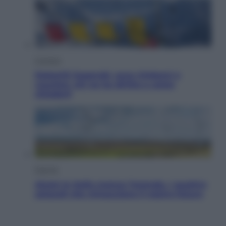
Cronaca
Dolomiti Superski, ecco rimborsi e
voucher: chi ne ha diritto e come
chiederli
Energia
Aiuto! In Italia manca l’energia. I quattro
ostacoli che minacciano il nostro futuro