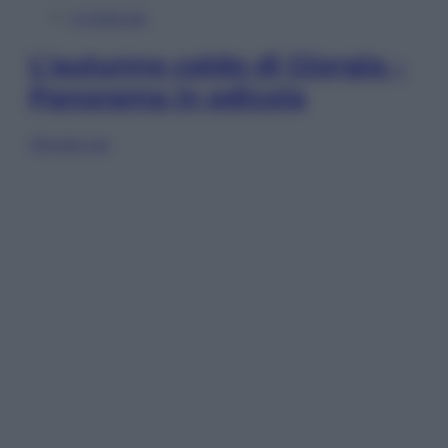
In Edicola
L’autunno caldo di Giorgia –
Panorama in edicola
Sfoglia ora