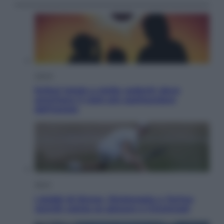
Viaggi
Eclissi totale e stelle cadenti: dove
ammirare il cielo più spettacolare
dell’estate
Sport
I dubbi di Sinner, fisioterapia a Torino:
Jannik valuta se giocare a Cincinnati