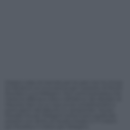
Doppio colpo di mercato per la Lazio che ha chiuso
la trattativa con la Juventus per il prestito di Nicolò
Rovella e Luca Pellegrini. Sia il centrocampista che
l’esterno difensivo erano nell’elenco dei desideri di
Maurizio Sarri, la cui rosa va ora completandosi a
pochi giorni dal debutto in campionato. Sia per
Rovella che per Pellegrini la formula è quella del
prestito con diritto di riscatto fissato in 17 milioni
per Rovella e 4 milioni per Pellegrini.