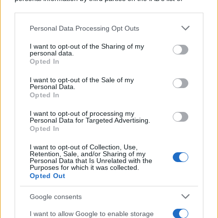
downstream participants.
Personal Data Processing Opt Outs
This information may also be disclosed by us to third parties
on the IAB’s List of Downstream Participants that may further
I want to opt-out of the Sharing of my
disclose it to other third parties.
personal data.
Opted In
Please note that this website/app uses one or more Google
services and may gather and store information including but
I want to opt-out of the Sale of my
Personal Data.
not limited to your visit or usage behaviour. You may click to
Opted In
grant or deny consent to Google and its third-party tags to
use your data for below specified purposes in below Google
I want to opt-out of processing my
consent section.
Personal Data for Targeted Advertising.
Opted In
I want to opt-out of Collection, Use,
Retention, Sale, and/or Sharing of my
Personal Data that Is Unrelated with the
Purposes for which it was collected.
Opted Out
Google consents
I want to allow Google to enable storage