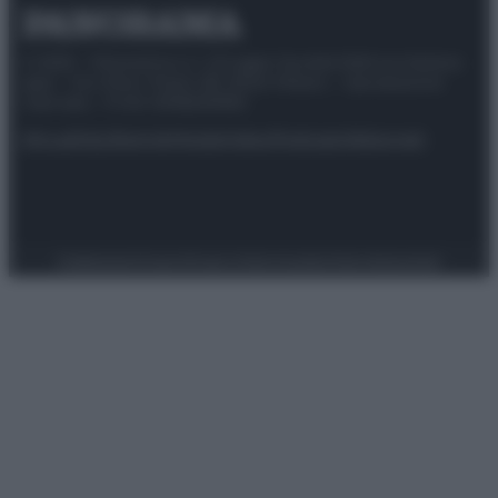
© 2025 – Panorama s.r.l. (Gruppo Società Editrice Italiana
spa) – Via Vittor Pisani 28, 20124 Milano – riproduzione
riservata – P.IVA 10518230965
Attualità
Lifestyle
Moda
Video
Podcast
Abbonati
Preferenze Privacy
Privacy Policy
Cookie Policy
Note legali