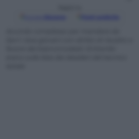
Seguici su
Google
Discover
Fonti preferite
Accordo complesso per mandare da
Sarri i due giovani con diritto di riscatto a
favore dei bianconcelesti. Entrambi
erano sulla lista dei desideri del tecnico
laziale