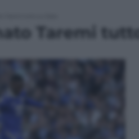
to Taremi tutto su Daka
mato Taremi tutt