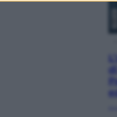
L
d
P
e
Sfog