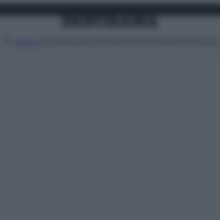
Attualità
Lifestyle
Moda
Video
Podcast
Abbonati
MENU