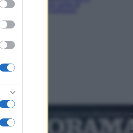
ed purposes
luoghi tra delfini rosa, grotte di
smeraldo e villaggi sull’acqua