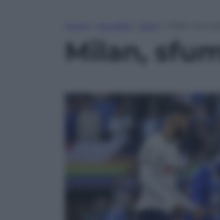
Home
»
Attualità
»
Sport
»
Milan, sfuma
Milan, sfu