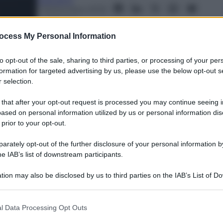
Capuano
1 Settembre 2023
– Lettura: 1
minuto
ocess My Personal Information
to opt-out of the sale, sharing to third parties, or processing of your per
formation for targeted advertising by us, please use the below opt-out s
 selection.
 that after your opt-out request is processed you may continue seeing i
ased on personal information utilized by us or personal information dis
 prior to your opt-out.
nti preferite
rately opt-out of the further disclosure of your personal information by
 preferito dopo l’addio al numero 9 del
he IAB’s list of downstream participants.
Moncada anche Jovic e Sanabria
tion may also be disclosed by us to third parties on the IAB’s List of 
 that may further disclose it to other third parties.
 that this website/app uses one or more Google services and may gath
l Data Processing Opt Outs
including but not limited to your visit or usage behaviour. You may click 