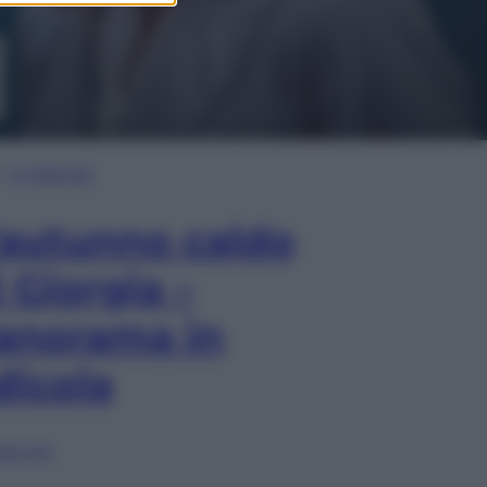
In Edicola
’autunno caldo
i Giorgia –
anorama in
dicola
lia ora