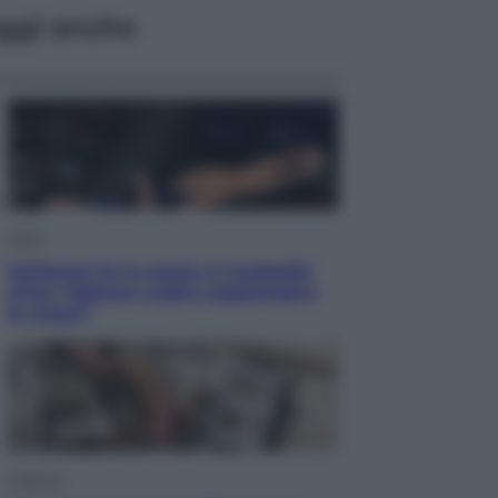
ggi anche
Sport
Pellacani fa la storia: 5 medaglie
d’oro “Adesso voglio raggiungere
le cinesi”
Lifestyle