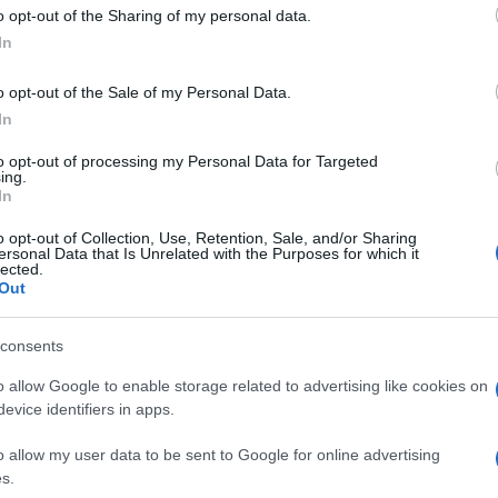
 to Google and its third-party tags to use your data for below specifi
o opt-out of the Sharing of my personal data.
ogle consent section.
In
o opt-out of the Sale of my Personal Data.
In
to opt-out of processing my Personal Data for Targeted
ing.
In
o opt-out of Collection, Use, Retention, Sale, and/or Sharing
ersonal Data that Is Unrelated with the Purposes for which it
lected.
 definitivamente dal mercato dal Porto dopo gli
Out
le condizioni iniziali dell’affare, il Milan si è gettato
li l’attaccante che manca da affiancare a Giroud. Il
l Salisburgo dove ha preso il posto di Haaland e
consents
’idea è prenderlo in prestito per poi discutere tra
cquisto. Sul taccuino di Furlani e Moncada anche i
o allow Google to enable storage related to advertising like cookies on
ieno, e Sanabria del Torino. Il giovane Colombo,
evice identifiers in apps.
ito delle trattative per portare a Milanello una
o allow my user data to be sent to Google for online advertising
TO
s.