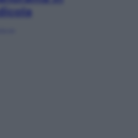
dicola
lia ora