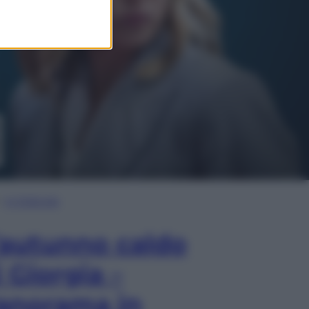
In Edicola
’autunno caldo
i Giorgia –
anorama in