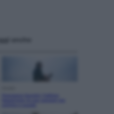
ggi anche
Attualità
Francesco Guccini, l’ultimo
Maestrone: le sue canzoni ora
entrino a scuola