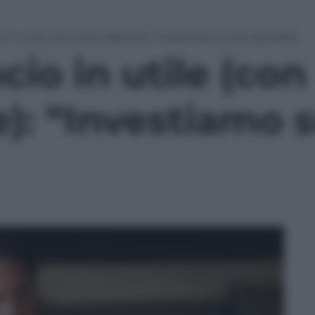
io in utile (con plusvalenze): “Investiamo sulla squadra”
cio in utile (con
): “Investiamo s