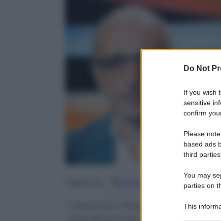
Do Not Pr
If you wish 
sensitive in
confirm your
Please note
based ads b
third parties
You may sepa
Google
Discover
Fo
Seguici su
parties on t
I rossoneri chiudono il 2023/2024
This informa
Participants
rivendicano le spese per rafforz