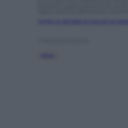
annunciato come l’ordinanza del sindac
valutarne la legittimità ed eventualment
ingenti anche se difficilmente quantifica
TUTTE LE NOTIZIE DI CALCIO SU P
© Riproduzione Riservata
Milan