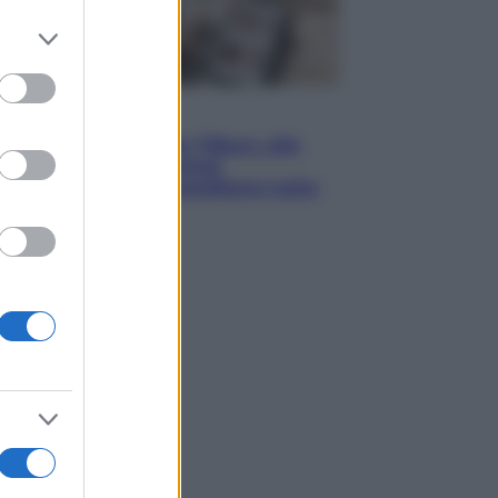
er and store
to grant or
ed purposes
Lifestyle
Dal blush Charlotte Tilbury alle
tote bag: perché ormai
collezioniamo e rivendiamo tutto