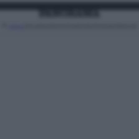
Attualità
Lifestyle
Moda
Video
Podcast
Abbonati
MENU