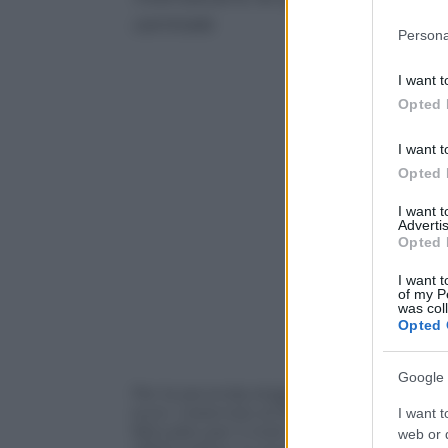
centrale
Please note
Persona
information 
deny consent
I want t
in below Go
Opted 
I want t
Opted 
I want 
Advertis
Opted 
I want t
of my P
was col
Opted 
Google 
Per la seconda stagione consecutiva il Mil
euro. L’esercizio al 30 giugno 2024 va in 
I want t
fatturato per il club rossonero che dichi
web or d