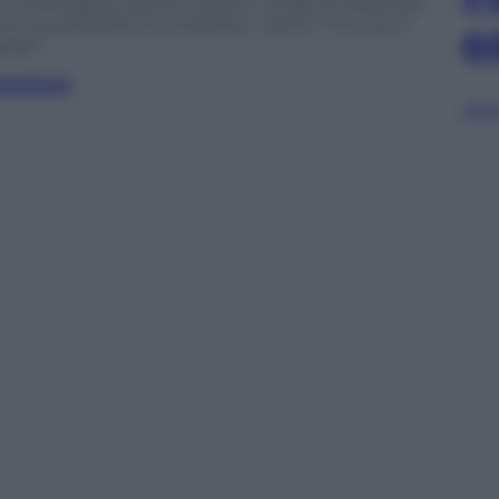
o di Bologna, Matteo Lepore, venga studiata per
e la possibilità di richiedere i danni “che sono
e
bili”.
ANORAMA
Sfog