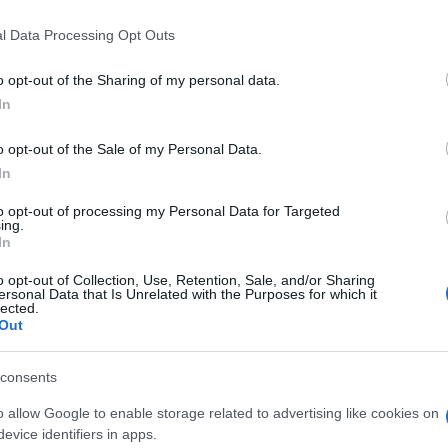
 that this website/app uses one or more Google services and may gath
l Data Processing Opt Outs
including but not limited to your visit or usage behaviour. You may click 
 to Google and its third-party tags to use your data for below specifi
o opt-out of the Sharing of my personal data.
ogle consent section.
In
o opt-out of the Sale of my Personal Data.
In
to opt-out of processing my Personal Data for Targeted
ing.
In
o opt-out of Collection, Use, Retention, Sale, and/or Sharing
ersonal Data that Is Unrelated with the Purposes for which it
lected.
Out
consents
an chiude il bilancio con un utile: 4,1 milioni di
archivio con il segno più e con il record storico di
o allow Google to enable storage related to advertising like cookies on
ara un valore della produzione dell’esercizio di
evice identifiers in apps.