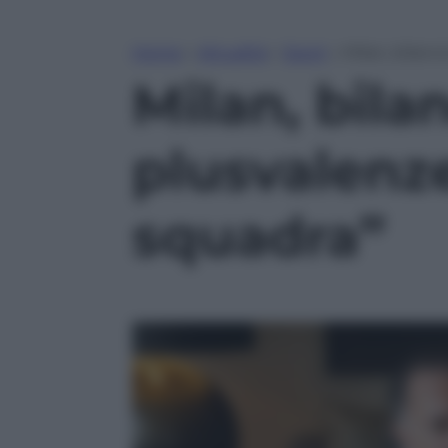
Home
»
Attualità
»
Sport
»
Milan, bilanc
Milan, bilan
plusvalenze
squadra”