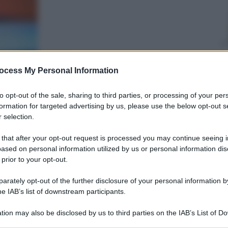
Giovanni
Capuano
ocess My Personal Information
28 Ottobre 2024
–
Lettura: 4 minuti
to opt-out of the sale, sharing to third parties, or processing of your per
formation for targeted advertising by us, please use the below opt-out s
 selection.
 that after your opt-out request is processed you may continue seeing i
ased on personal information utilized by us or personal information dis
 prior to your opt-out.
rately opt-out of the further disclosure of your personal information by
nti preferite
he IAB’s list of downstream participants.
 con un attivo di 4,1 milioni di euro e
tion may also be disclosed by us to third parties on the IAB’s List of 
 that may further disclose it to other third parties.
are la rosa. Stadio: San Donato resta