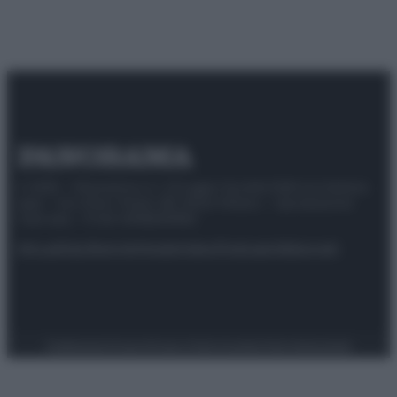
© 2025 – Panorama s.r.l. (Gruppo Società Editrice Italiana
spa) – Via Vittor Pisani 28, 20124 Milano – riproduzione
riservata – P.IVA 10518230965
Attualità
Lifestyle
Moda
Video
Podcast
Abbonati
Preferenze Privacy
Privacy Policy
Cookie Policy
Note legali