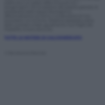
realtà era a un passo dalla chiusura con i
bergamaschi. Poi la reazione del popolo granata, le
perplessità dello stesso Buongiorno,
affezionatissimo al Torino, e la decisione di non
procedere con le firme. Atalanta spiazzata, parte
dello scambio si farà ugualmente ma il figlio del
Filadelfia rimane dove era.
TUTTE LE NOTIZIE DI CALCIOMERCATO
© Riproduzione Riservata