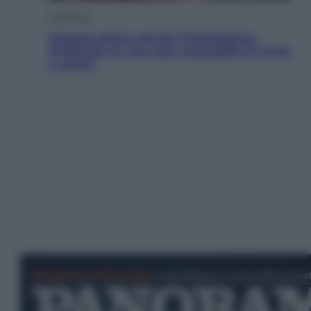
Economia
Materie prime: perché l’Intelligenza
Artificiale ha una sete insaziabile di rame
e uranio