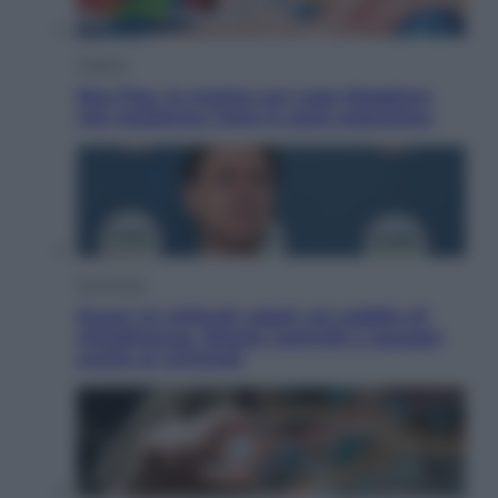
Cultura
Neo Pop, la mostra sul Lago Maggiore
che trasforma l’arte in pura seduzione
Economia
Quasi 1,5 miliardi rubati col reddito di
cittadinanza. Niente controlli e assegni
anche ai criminali