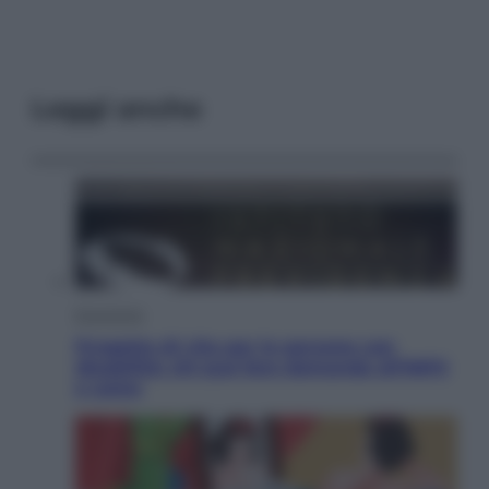
Leggi anche
Economia
Progetto di vita per le persone con
disabilità: chi può fare domanda all’INPS
e come