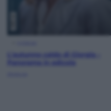
In Edicola
L’autunno caldo di Giorgia –
Panorama in edicola
Sfoglia ora