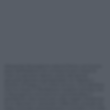
Alessandro Buongiorno resta al Torino, con buona
pace dell’Atalanta che contava di aver messo le
mani sul giovane talento uscito dal settore
giovanile granata scambiandolo con Zapata, il
prestito di Soppy e 17 milioni di euro. Una trattativa
che ha messo in fibrillazione il popolo torinista, che
in Buongiorno riconosce la nuova bandiera. Il
presidente Cairo aveva più volte negato l’esistenza
di un discorso in uscita per il difensore, al quale era
stato rinnovato recentemente il contratto, ma nella