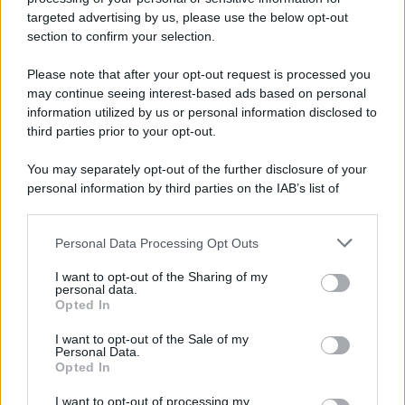
targeted advertising by us, please use the below opt-out
section to confirm your selection.
Please note that after your opt-out request is processed you
may continue seeing interest-based ads based on personal
information utilized by us or personal information disclosed to
third parties prior to your opt-out.
You may separately opt-out of the further disclosure of your
personal information by third parties on the IAB’s list of
downstream participants.
Personal Data Processing Opt Outs
This information may also be disclosed by us to third parties
on the IAB’s List of Downstream Participants that may further
I want to opt-out of the Sharing of my
disclose it to other third parties.
personal data.
Opted In
Please note that this website/app uses one or more Google
services and may gather and store information including but
I want to opt-out of the Sale of my
Personal Data.
not limited to your visit or usage behaviour. You may click to
Opted In
grant or deny consent to Google and its third-party tags to
use your data for below specified purposes in below Google
I want to opt-out of processing my