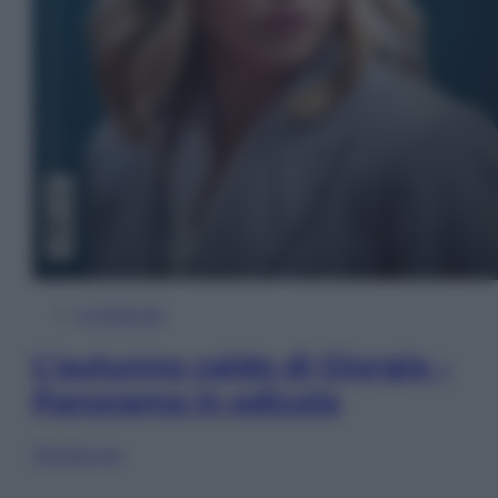
In Edicola
L’autunno caldo di Giorgia –
Panorama in edicola
Sfoglia ora