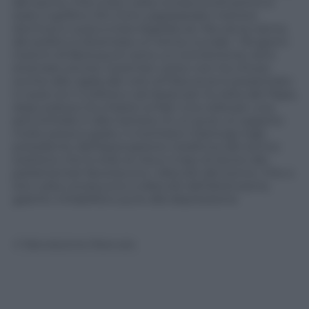
del sonno. Che a loro volta conduconoIl primo è
stato il grillino Viti Crimi, paparazzato mentre
dormiva in aula a inizio legislatura. Ma ora la nanna
dei politici è diventata un tema cruciale. I 55 giorni
insonni di Berlusconi sono un tormentone, ed è
stremato anche il premier Letta: non ha chiuso
occhio alla vigilia del voto di fiducia (si è presentato
in aula con il collirio) e ad Assisi per la visita del Papa,
dopo pranzo ha chiesto ai frati una cella per una
pennichella. E alla Camera c’è un pure un esperto
molto preoccupato, il montiano Gianluigi Gigli,
presidente dell’associazione medicina del sonno:
sostiene che lo stile di vita e il tipo di lavoro dei
parlamentari favoriscono i disturbi del sonno. Che a
loro volta conducono a disturbi dell’attenzione,
gastriti, irritabilità e pure alla depressione
© Riproduzione Riservata