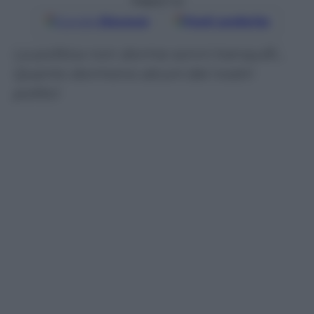
Seguici su
Google
Discover
Fonti preferite
La politica non dorme sonni tranquilli…
Quanto dormono alcuni dei nostri
politici