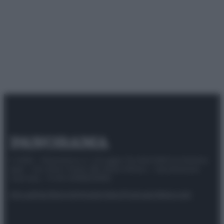
© 2025 – Panorama s.r.l. (Gruppo Società Editrice Italiana
spa) – Via Vittor Pisani 28, 20124 Milano – riproduzione
riservata – P.IVA 10518230965
Attualità
Lifestyle
Moda
Video
Podcast
Abbonati