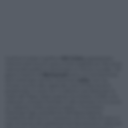
Il primo è stato il grillino
Viti Crimi,
paparazzato
mentre dormiva in aula a inizio legislatura. Ma ora la
nanna dei politici è diventata un tema cruciale. I 55
giorni insonni di
Berlusconi
sono un tormentone,
ed è stremato anche il premier
Letta
: non ha
chiuso occhio alla vigilia del voto di fiducia (si è
presentato in aula con il collirio) e ad Assisi per la
visita del Papa, dopo pranzo ha chiesto ai frati una
cella per una pennichella. E alla Camera c’è un pure
un esperto molto preoccupato, il montiano
Gianluigi Gigli, presidente dell’associazione
medicina del sonno: sostiene che lo stile di vita e il
tipo di lavoro dei parlamentari favoriscono i disturbi