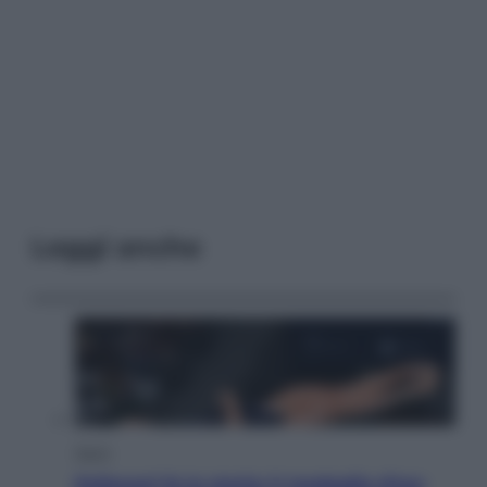
Leggi anche
Sport
Pellacani fa la storia: 5 medaglie d’oro