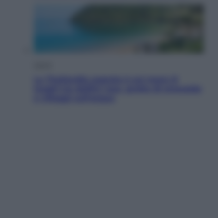
Viaggi
La Thailandia segreta è sul mare: 8
luoghi tra delfini rosa, grotte di smeraldo
e villaggi sull’acqua