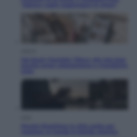
“Adesso voglio raggiungere le cinesi”
Lifestyle
Dal blush Charlotte Tilbury alle tote bag:
perché ormai collezioniamo e rivendiamo
tutto
Esteri
Perché Hiroshima: la città scelta per
mostrare al mondo la bomba atomica