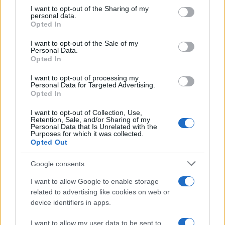
on the IAB’s List of Downstream Participants that may further
I want to opt-out of the Sharing of my
disclose it to other third parties.
personal data.
Opted In
Please note that this website/app uses one or more Google
services and may gather and store information including but
I want to opt-out of the Sale of my
Personal Data.
not limited to your visit or usage behaviour. You may click to
Opted In
grant or deny consent to Google and its third-party tags to
use your data for below specified purposes in below Google
I want to opt-out of processing my
consent section.
Personal Data for Targeted Advertising.
Opted In
I want to opt-out of Collection, Use,
Retention, Sale, and/or Sharing of my
Personal Data that Is Unrelated with the
Purposes for which it was collected.
Opted Out
Google consents
I want to allow Google to enable storage
related to advertising like cookies on web or
device identifiers in apps.
I want to allow my user data to be sent to