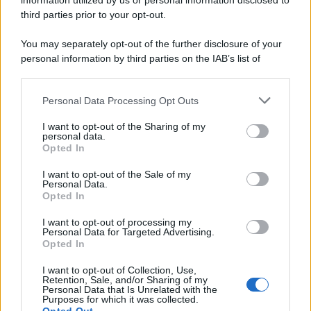
information utilized by us or personal information disclosed to
third parties prior to your opt-out.
You may separately opt-out of the further disclosure of your
personal information by third parties on the IAB’s list of
downstream participants.
Personal Data Processing Opt Outs
This information may also be disclosed by us to third parties
on the IAB’s List of Downstream Participants that may further
I want to opt-out of the Sharing of my
disclose it to other third parties.
personal data.
Opted In
Please note that this website/app uses one or more Google
services and may gather and store information including but
I want to opt-out of the Sale of my
Personal Data.
not limited to your visit or usage behaviour. You may click to
Opted In
grant or deny consent to Google and its third-party tags to
use your data for below specified purposes in below Google
I want to opt-out of processing my
consent section.
Personal Data for Targeted Advertising.
Opted In
I want to opt-out of Collection, Use,
Retention, Sale, and/or Sharing of my
Personal Data that Is Unrelated with the
Purposes for which it was collected.