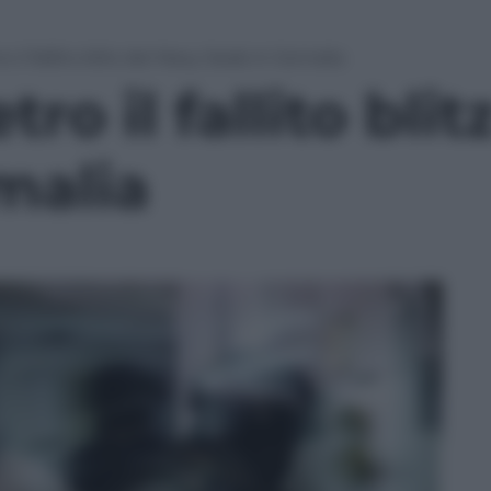
o il fallito blitz dei Navy Seals in Somalia
tro il fallito bli
malia