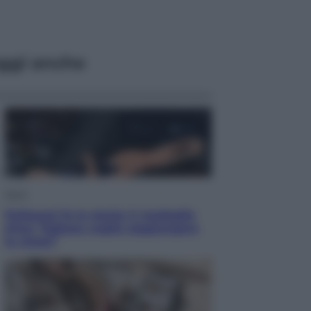
ggi anche
Sport
Pellacani fa la storia: 5 medaglie
d’oro “Adesso voglio raggiungere
le cinesi”