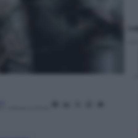
Le
eni
13
– Lettura: 4 minuti