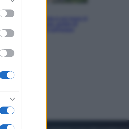
to grant or
ed purposes
Viaggi
La Thailandia segreta è sul mare: 8
luoghi tra delfini rosa, grotte di
smeraldo e villaggi sull’acqua