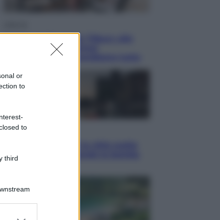
Lifestyle
Dal blush Charlotte Tilbury alle
tote bag: perché ormai
collezioniamo e rivendiamo tutto
sonal or
ection to
nterest-
closed to
Esteri
Perché Hiroshima: la città scelta
per mostrare al mondo la bomba
 third
atomica
Downstream
er and store