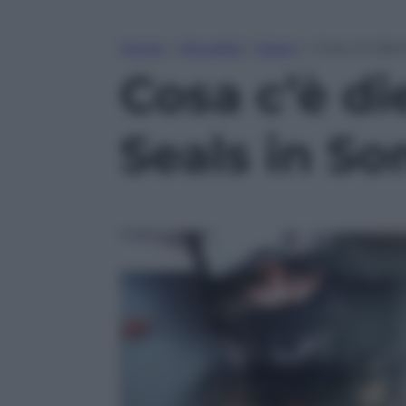
Home
»
Attualità
»
Esteri
»
Cosa c’è dietr
Cosa c’è die
Seals in So