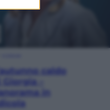
In Edicola
’autunno caldo
i Giorgia –
anorama in
dicola