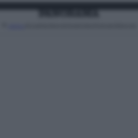
Attualità
Lifestyle
Moda
Video
Podcast
Abbonati
MENU