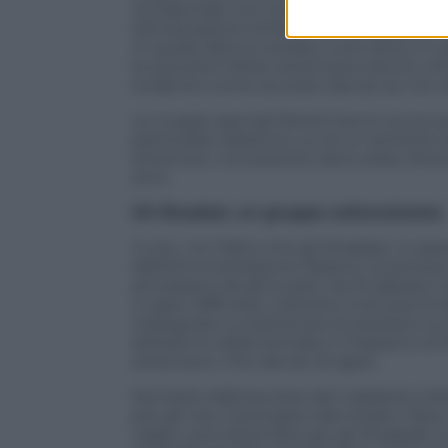
occidentali), con tutta probabilità, l’
dimostrazione di forza. Per recuperare cre
in quello libico è andato tutto liscio, in
le autorità militari americane dicono c
evidente come sia stato deciso se non
Le truppe speciali (forse) hanno avuto 
particolare obiettivo, su di un territori
americani, nonostante siano state divers
anni.
Gli Shaabat, un gruppo sottovalutato
In più, c’è il fatto che gli Shaabat, in pa
dell’amministrazione Obama. Si pensava 
arrivassero da altre parti: da Al Qaeda e
in gravi difficoltà, costretto a leccarsi le
impegnato a mantenere le posizioni sul 
all’esterno della Somalia. Il massacro di
americano. Che deciso di agire.
Ma l’esito fallimentare del maldestro bl
per gli Usa. Costingere alla ritirata i N
Laden, può diventare per gli Shaabab 