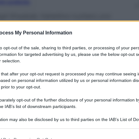
nti preferite
egli Shaabab, l’obiettivo numero uno
ione andata male
ocess My Personal Information
to opt-out of the sale, sharing to third parties, or processing of your per
formation for targeted advertising by us, please use the below opt-out s
 selection.
 that after your opt-out request is processed you may continue seeing i
ased on personal information utilized by us or personal information dis
 prior to your opt-out.
rately opt-out of the further disclosure of your personal information by
he IAB’s list of downstream participants.
tion may also be disclosed by us to third parties on the IAB’s List of 
 that may further disclose it to other third parties.
 that this website/app uses one or more Google services and may gath