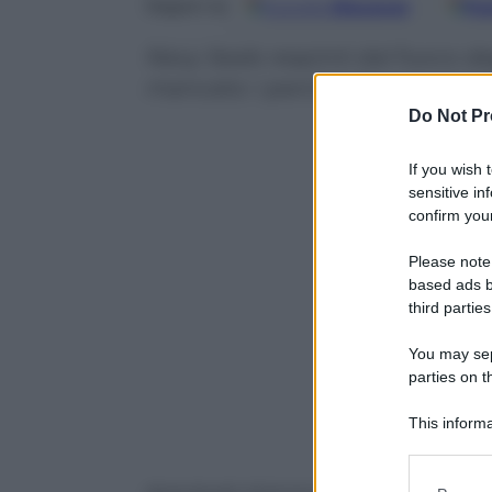
Google
Discover
Fo
Seguici su
Navy Seals respinti dal fuoco d
mancato: i perché di una miss
Do Not Pr
If you wish 
sensitive in
confirm your
Please note
based ads b
third parties
You may sepa
parties on t
This informa
Participants
Please note