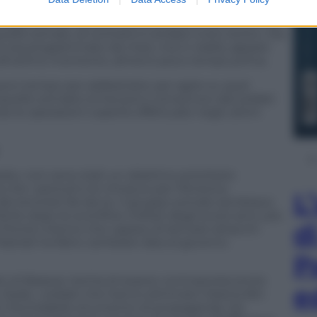
amministrazione Obama voleva dare una
dibilità. Per questo i blitz sono stati ordinati. E se
 quello somalo, al contrario è andato tutto storto. Ora
he era programmato da mesi, ma in realtà, appare
 all’ultimo momento, almeno poco tempo prima.
poco tempo per addestrarsi, per agire su quel
o (quello somalo) ormai poco conosciuto dai soldati
e le operazioni coperte effettuate negli ultimi
ssato, non sono stati un obiettivo prioritario
che i pericoli e le minacce per l’America
L
 dai terroristi fai-da-te. Il gruppo somalo sembrava
 ferite dopo le sconfitte militari degli scorsi anni, più
d
fronte interno che capace di lanciare attacchi
 Nairobi ha fatto cambiare idea al governo
P
itz di Barawe rischia di essere controproducente
e
avy Seals, i soldati che hanno eliminato Osama Bin
un formidabile strumento di propaganda. Da