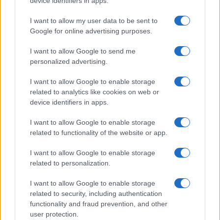
device identifiers in apps.
I want to allow my user data to be sent to
Google for online advertising purposes.
I want to allow Google to send me
personalized advertising.
I want to allow Google to enable storage
related to analytics like cookies on web or
device identifiers in apps.
I want to allow Google to enable storage
related to functionality of the website or app.
I want to allow Google to enable storage
related to personalization.
I want to allow Google to enable storage
related to security, including authentication
functionality and fraud prevention, and other
user protection.