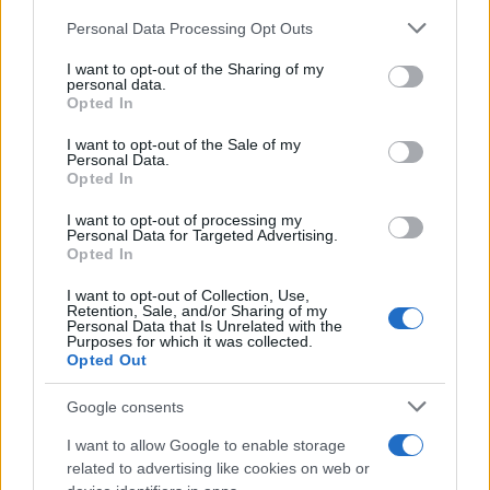
Personal Data Processing Opt Outs
This information may also be disclosed by us to third parties
on the IAB’s List of Downstream Participants that may further
I want to opt-out of the Sharing of my
disclose it to other third parties.
personal data.
Opted In
Please note that this website/app uses one or more Google
services and may gather and store information including but
I want to opt-out of the Sale of my
Personal Data.
not limited to your visit or usage behaviour. You may click to
Opted In
grant or deny consent to Google and its third-party tags to
use your data for below specified purposes in below Google
I want to opt-out of processing my
consent section.
Personal Data for Targeted Advertising.
Opted In
I want to opt-out of Collection, Use,
Retention, Sale, and/or Sharing of my
Personal Data that Is Unrelated with the
Purposes for which it was collected.
Opted Out
Google consents
I want to allow Google to enable storage
related to advertising like cookies on web or