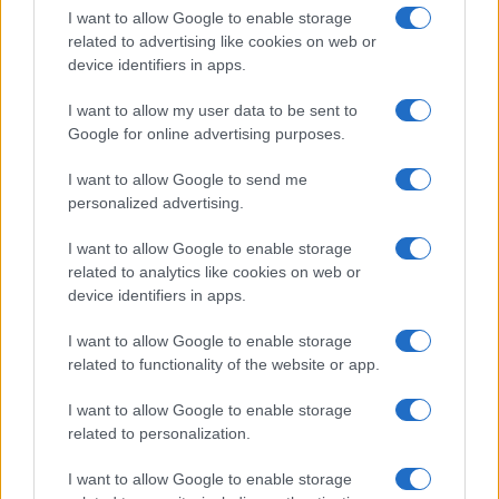
I want to allow Google to enable storage
related to advertising like cookies on web or
device identifiers in apps.
I want to allow my user data to be sent to
Google for online advertising purposes.
I want to allow Google to send me
personalized advertising.
I want to allow Google to enable storage
related to analytics like cookies on web or
device identifiers in apps.
I want to allow Google to enable storage
related to functionality of the website or app.
I want to allow Google to enable storage
related to personalization.
I want to allow Google to enable storage