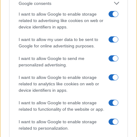
Google consents
I want to allow Google to enable storage
related to advertising like cookies on web or
device identifiers in apps.
I want to allow my user data to be sent to
Google for online advertising purposes.
I want to allow Google to send me
personalized advertising.
I want to allow Google to enable storage
related to analytics like cookies on web or
device identifiers in apps.
I want to allow Google to enable storage
related to functionality of the website or app.
I want to allow Google to enable storage
related to personalization.