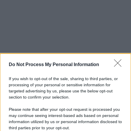
Do Not Process My Personal Information
If you wish to opt-out of the sale, sharing to third parties, or
processing of your personal or sensitive information for
targeted advertising by us, please use the below opt-out
section to confirm your selection.
Please note that after your opt-out request is processed you
may continue seeing interest-based ads based on personal
information utilized by us or personal information disclosed to
third parties prior to your opt-out.