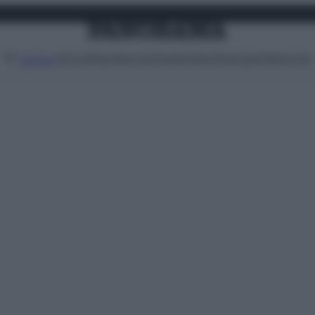
Attualità
Lifestyle
Moda
Video
Podcast
Abbonati
MENU