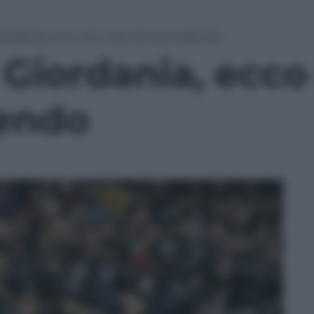
Giordania, ecco che cosa sta succedendo
 Giordania, ecco
dendo