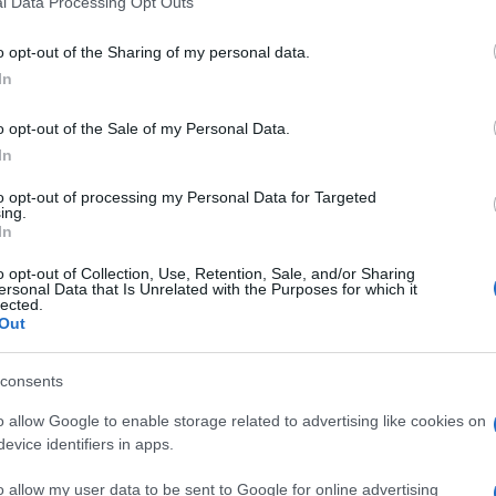
l Data Processing Opt Outs
including but not limited to your visit or usage behaviour. You may click 
 to Google and its third-party tags to use your data for below specifi
o opt-out of the Sharing of my personal data.
ogle consent section.
In
o opt-out of the Sale of my Personal Data.
In
uando
migliaia di cittadini giordani
, gridando lo
ono scesi in piazza per protestare contro i
tagli ai
to opt-out of processing my Personal Data for Targeted
ing.
pianificate dal governo di
Hani Mulki,
per
In
zione che
– sullo sfondo – continua a galoppare.
o opt-out of Collection, Use, Retention, Sale, and/or Sharing
presa coscienza del rischio che la situazione
ersonal Data that Is Unrelated with the Purposes for which it
ano del Paese,
re Abdullah
, ha immediatamente
lected.
ellando gli
aumenti dei prezzi del carburante
e
Out
imo ministro
. Ma non è bastato, E i giordani sono
consents
cita
o allow Google to enable storage related to advertising like cookies on
evice identifiers in apps.
o allow my user data to be sent to Google for online advertising