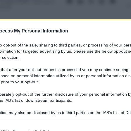
 Giugno 2018
– Lettura: 2
inuti
ocess My Personal Information
to opt-out of the sale, sharing to third parties, or processing of your per
nti preferite
formation for targeted advertising by us, please use the below opt-out s
 selection.
à, tra l’esasperazione di un popolo in
anti dell’ala islamica più radicale
 that after your opt-out request is processed you may continue seeing i
ased on personal information utilized by us or personal information dis
 prior to your opt-out.
rately opt-out of the further disclosure of your personal information by
he IAB’s list of downstream participants.
tion may also be disclosed by us to third parties on the IAB’s List of 
 that may further disclose it to other third parties.
 that this website/app uses one or more Google services and may gath