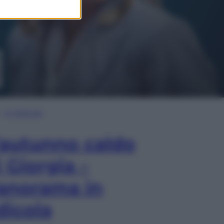
In Edicola
’autunno caldo
i Giorgia –
anorama in
dicola