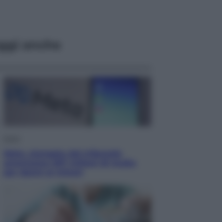
ggi anche
Esteri
Meta, stangata dal tribunale
americano: 567 milioni di multa
per danni ai minori