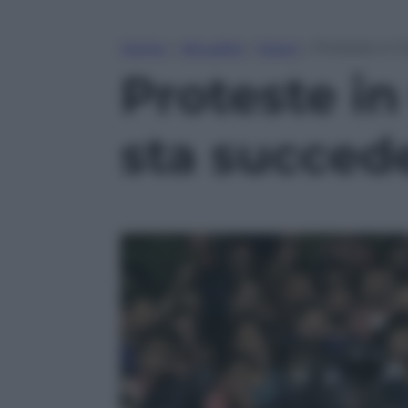
Home
»
Attualità
»
Esteri
»
Proteste in 
Proteste in
sta succe