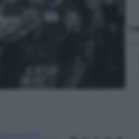
Le
uciano Lombardi