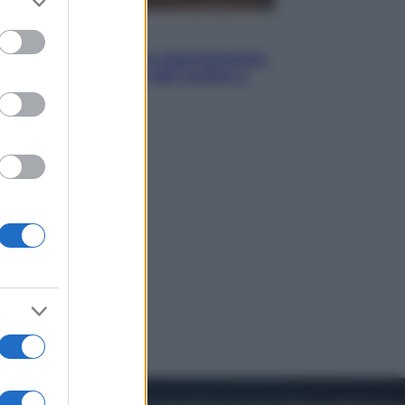
to grant or
ed purposes
Vino e Cibo
Pizza, la rivoluzione gastronomica
in tavola che parte dal mulino a
pietra