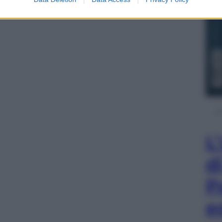
L
d
P
e