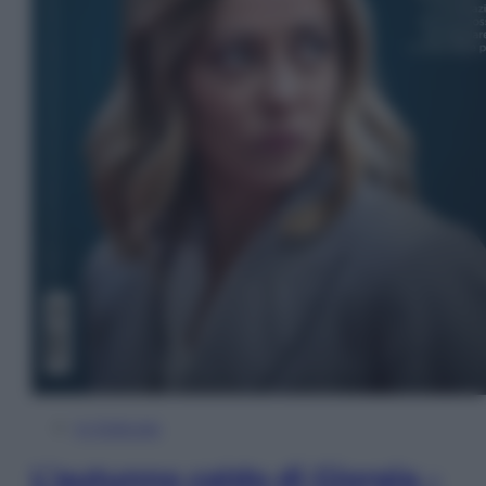
In Edicola
L’autunno caldo di Giorgia –