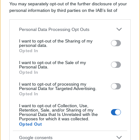
You may separately opt-out of the further disclosure of your
personal information by third parties on the IAB’s list of
downstream participants.
Personal Data Processing Opt Outs
This information may also be disclosed by us to third parties
on the IAB’s List of Downstream Participants that may further
I want to opt-out of the Sharing of my
disclose it to other third parties.
personal data.
Opted In
Please note that this website/app uses one or more Google
services and may gather and store information including but
I want to opt-out of the Sale of my
Personal Data.
not limited to your visit or usage behaviour. You may click to
Opted In
grant or deny consent to Google and its third-party tags to
use your data for below specified purposes in below Google
I want to opt-out of processing my
consent section.
Personal Data for Targeted Advertising.
Opted In
I want to opt-out of Collection, Use,
Retention, Sale, and/or Sharing of my
Personal Data that Is Unrelated with the
Purposes for which it was collected.
Opted Out
Google consents