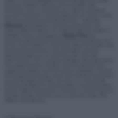
stato un kennediologo
(Il kennediologo doc della
sinistra è Walter Veltroni, amico peraltro dei
Kennedy ndr),
e una delle sue colpe fu quella di
avviare il Vietnam, ma quel discorso di «John» sulla
Nuova Frontiera resta straordinario
». Gabriella
Mecucci
, giornalista e scrittrice (coautrice con
Marina Ripa di Meana di “Virginia Agnelli, madre e
farfalla”) ed ex compagna di
Renzo Foa
(l’ex
direttore dell’Unità precocemente scomparso, tra i
primi inviati italiani in Vietnam) riassume quello che
quella sera provarono tutti gli italiani comuni.
Racconta Mecucci, ex direttore del “Giornale
dell’Umbria”: «Ero in piazza a Piegaro (Perugia) dove
mio padre faceva il medico. Mentre giocavo con i
ragazzi del paese incominciarono a gridare: “Hanno
ammazzato Kennedy, hanno ammazzato Kennedy!.
La mia famiglia piombò nel lutto, io e mia sorella
Cristina piangemmo davanti alla tv. Kennedy ebbe
buone ragioni ad avviare il Vietnam e a fare il blocco
navale a Cuba. Perché c’era un pericolo reale. JFK
difese l’Occidente».
© Riproduzione Riservata