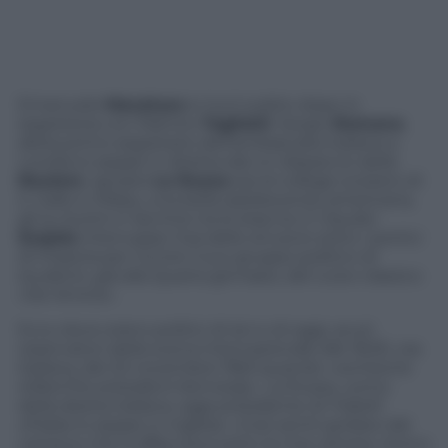
Emanuele
Macaluso
si riunì subito dopo in
segreteria con Palmiro
Togliatti
. Sergio
Romano
,
allora primo segretario dell’ambasciata italiana a
Londra lo seppe in diretta dal un dispaccio della
Reuters
. Ignazio
La Russa
era al college svizzero di
S. Gallo e Hillary, una bella adolescente americana,
gli su buttò in lacrime tra le braccia. E Claudio
Scajola
interruppe l’ora dello struscio sotto i portici
di Imperia per riunire il suo gruppo politico di
studenti, già alla Quarta ginnasio, del Liceo classico
«De Amicis».
Ecco dove erano politici di ieri e di oggi, acuti
osservatori della scena internazionale alle 18,30, ora
italiana, del 22 novembre 1963 quando «
someone
killed the president Kennedy
». La Russa, uomo
della destra italiana, oggi presidente di
Fratelli
d’Italia
, lo seppe in inglese: «Così sentii gridare dal
campus che si affacciava sotto la mia camera. Avevo