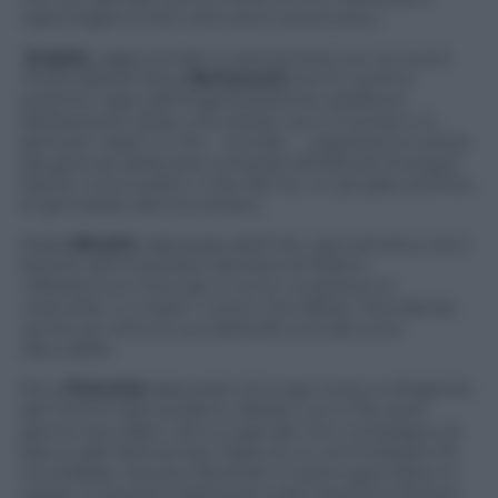
repentaglio le forti istituzioni americane».
Scajola
, oggi tornato in prima linea con la nuova
Forza Italia
di Silvio
Berlusconi
(ne fu il primo
potente capo dell’organizzazione), sebbene
adolescente disse a se stesso: qui il mondo è in
pericolo. Taant’ è che – ricorda – «appresa la notizia
dai giornali della sera comprati all’edicola di piazza
Dante, riunii subito i miei del Gs, un gruppo politico
di ginnasiali, democristiani».
Paola
Binetti
, deputata dell’Udc, ipercattolica, era a
lezione all’Università Cattolica di Milano:
«
Restammo choccati, è ovvio. La lezione fu
interrotta. Lui resta l’ uomo che difese l’Occidente,
anche se certo le sue abitudini private sono
discutibili
».
Pino
Pisicchio
deputato di lungo corso, e dirigente
del Centro democratico, alleato con il Pd, quel
giorno era a Bari: «Ero a casa del mio compagno di
banco alle Elementari, figlio di un commissario Ps.
Incredibile: stavano facendo il nostro giornalino in
classe, lo stavano battendo sulla macchina lettera