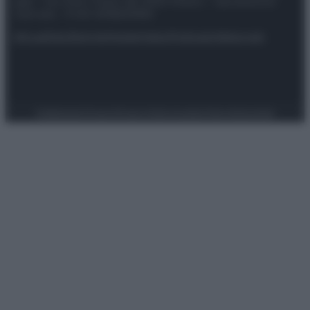
spa) – Via Vittor Pisani 28, 20124 Milano – riproduzione
riservata – P.IVA 10518230965
Attualità
Lifestyle
Moda
Video
Podcast
Abbonati
Preferenze Privacy
Privacy Policy
Cookie Policy
Note legali