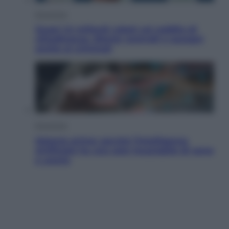
Economia
Quasi 1,5 miliardi rubati col reddito di
cittadinanza. Niente controlli e assegni
anche ai criminali
Economia
Materie prime: perché l’Intelligenza
Artificiale ha una sete insaziabile di rame
e uranio