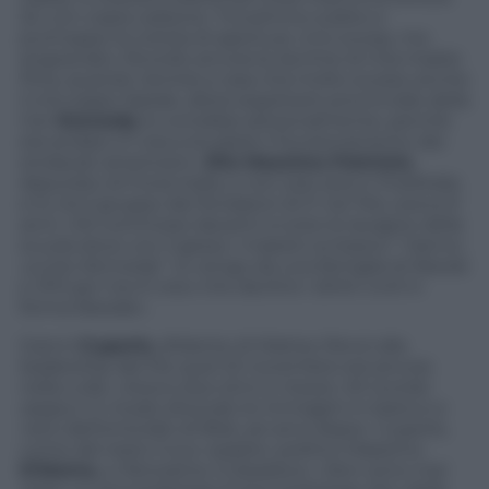
22, con copia carbone. Trovammo subito e
purtroppo la notizia di apertura. Uno scoop, ma
angosciato. Ricordo ancora le lacrime di mia madre
Pina, quando rientrai a casa. Era molto scosso anche
il mio papà, Natale, allora segretario provinciale della
Cisl.
Kennedy
lo conobbe personalmente, perché
era andato in Usa a studiare il funzionamento dei
sindacati americani».
Elio Massimo Palmizio
,
deputato di Forza Italia, e non solo (era in Publitalia
e fu tra il gruppo dei fondatori di Fi nel ’94), aveva 9
anni: «Mi commossi davanti a tutte le lavagne della
scuola dove con il gesso i maestri scrissero: “
Hanno
ucciso Kennedy
”. Io vengo da una famiglia di liberali
e JFK per me è colui che declinò i diritti civili in
forma liberale».
Gianni
Cuperlo
, sfidante di Matteo Renzi alla
leadership del Pd, quel 22 novembre era ancora
nella culla: «
Avevo due anni e mezzo. Mi ricordo
seppur in modo sfuocato le immagini in bianco e
nero dell’omicidio di Bob, sei anni dopo
». Cuperlo,
come del resto il suo «padre» politico Massimo
D’Alema
, a
Panorama. it
ribadisce: «
Non sono mai