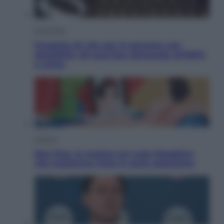
Economia
Progetto di vita per le persone con
disabilità: chi può fare domanda all’INPS
e come
Cultura
Neo Pop, la mostra sul Lago Maggiore
che trasforma l’arte in pura seduzione