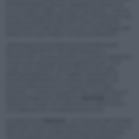
la finestra aperta, dovevo ripassare le lezioni ma
non ne avevo voglia… poi quel “someone…” che mi
buttò nell’angoscia. Kennedy per me fece bene ad
avviare la guerra del Vitenam contro il pericolo
comunista. Lui del resto è l’uomo che inneggia alla
libertà con quel celebre “
Ich bin ein Berliner
”».
Nell’angoscia tutta politica piombò Botteghe
Oscure, sede del Pci. Ricorda Macaluso a
Panorama.it
: «Io provai anche un sincero dispiacere
umano, per quel giovane presidente, per i suoi
modi, il suo carisma…Avevo 39 anni, ero capo
dell’organizzazione con Togliatti segretario. Mi
ricordo perfettamente la preoccupazione che
scese quella sera tra noi. Era già morto Papa
Giovanni… Il rischio era quello che venisse meno il
clima di disgelo nel mondo. Sì,
Kennedy
avviò il
Vietanam, ma per me, Macaluso, lui resta l’uomo
che rappresentò una speranza per tutti».
L’ambasciatore
Romano
, commentore del
Corriere
della sera
, invece prese quella notizia «più come un
fatto di cronaca, un fatto certamente choccante,
ma non pensai che la morte di JFK mettesse a