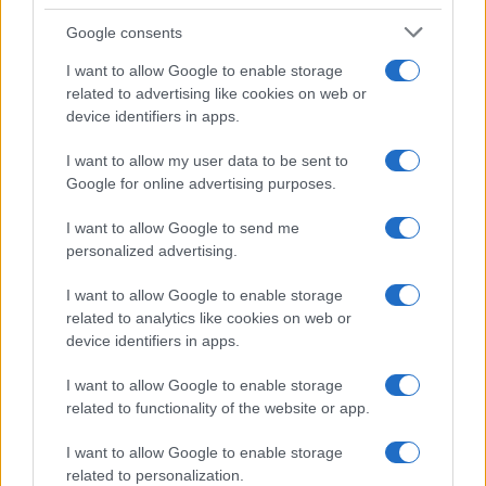
Google consents
I want to allow Google to enable storage
related to advertising like cookies on web or
device identifiers in apps.
I want to allow my user data to be sent to
Google for online advertising purposes.
I want to allow Google to send me
personalized advertising.
I want to allow Google to enable storage
related to analytics like cookies on web or
device identifiers in apps.
I want to allow Google to enable storage
related to functionality of the website or app.
I want to allow Google to enable storage
related to personalization.