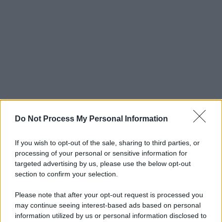
Do Not Process My Personal Information
If you wish to opt-out of the sale, sharing to third parties, or
processing of your personal or sensitive information for
targeted advertising by us, please use the below opt-out
section to confirm your selection.
Please note that after your opt-out request is processed you
may continue seeing interest-based ads based on personal
information utilized by us or personal information disclosed to