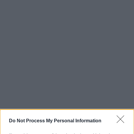
Do Not Process My Personal Information