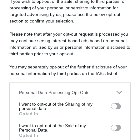
If you wish to opt-out of the sale, sharing to third parties, or
processing of your personal or sensitive information for
targeted advertising by us, please use the below opt-out
section to confirm your selection.
Please note that after your opt-out request is processed you
may continue seeing interest-based ads based on personal
information utilized by us or personal information disclosed to
third parties prior to your opt-out.
You may separately opt-out of the further disclosure of your
personal information by third parties on the IAB’s list of
downstream participants.
Personal Data Processing Opt Outs
This information may also be disclosed by us to third parties
on the IAB’s List of Downstream Participants that may further
I want to opt-out of the Sharing of my
disclose it to other third parties.
personal data.
Opted In
Please note that this website/app uses one or more Google
services and may gather and store information including but
I want to opt-out of the Sale of my
Personal Data.
not limited to your visit or usage behaviour. You may click to
Opted In
grant or deny consent to Google and its third-party tags to