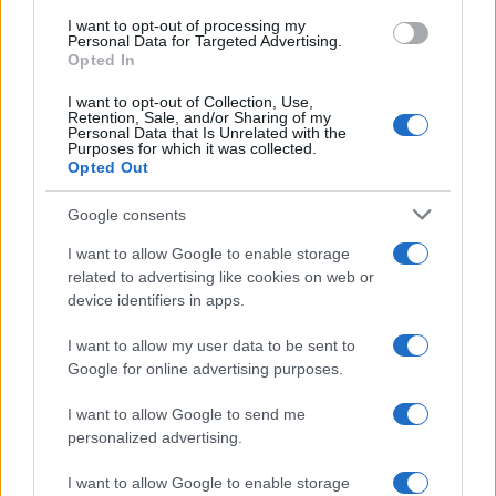
use your data for below specified purposes in below Google
I want to opt-out of processing my
consent section.
Personal Data for Targeted Advertising.
Opted In
I want to opt-out of Collection, Use,
Retention, Sale, and/or Sharing of my
Personal Data that Is Unrelated with the
Purposes for which it was collected.
Opted Out
Google consents
I want to allow Google to enable storage
related to advertising like cookies on web or
device identifiers in apps.
I want to allow my user data to be sent to
Google for online advertising purposes.
I want to allow Google to send me
personalized advertising.
I want to allow Google to enable storage