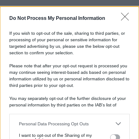
Do Not Process My Personal Information
If you wish to opt-out of the sale, sharing to third parties, or
processing of your personal or sensitive information for
targeted advertising by us, please use the below opt-out
section to confirm your selection.
Please note that after your opt-out request is processed you
may continue seeing interest-based ads based on personal
information utilized by us or personal information disclosed to
third parties prior to your opt-out.
You may separately opt-out of the further disclosure of your
personal information by third parties on the IAB’s list of
downstream participants.
Personal Data Processing Opt Outs
This information may also be disclosed by us to third parties
on the IAB’s List of Downstream Participants that may further
I want to opt-out of the Sharing of my
disclose it to other third parties.