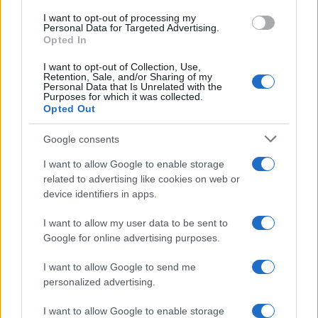
use your data for below specified purposes in below Google
I want to opt-out of processing my
consent section.
Personal Data for Targeted Advertising.
Opted In
I want to opt-out of Collection, Use,
Retention, Sale, and/or Sharing of my
Personal Data that Is Unrelated with the
Purposes for which it was collected.
Opted Out
Google consents
I want to allow Google to enable storage
related to advertising like cookies on web or
device identifiers in apps.
I want to allow my user data to be sent to
Google for online advertising purposes.
I want to allow Google to send me
personalized advertising.
I want to allow Google to enable storage