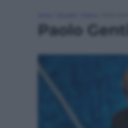
Home
»
Attualità
»
Politica
»
Paolo Genti
Paolo Genti