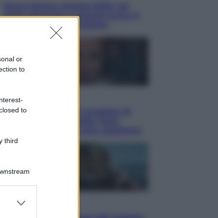
Nuovo bonus energia 2026, chi
potrà ottenerlo e quando arriva il
nuovo aiuto sulle bollette
sonal or
ection to
Televisione
nterest-
closed to
Squid Game USA, il progetto di
David Fincher sarebbe stato
accantonato. Ecco cosa sappiamo
 third
Downstream
er and store
Cinema
to grant or
Robin Hood – Il prezzo del sangue: