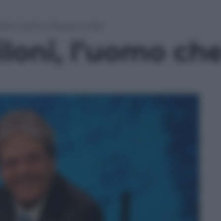
loni, l’uomo che può unire
loni, l’uomo ch