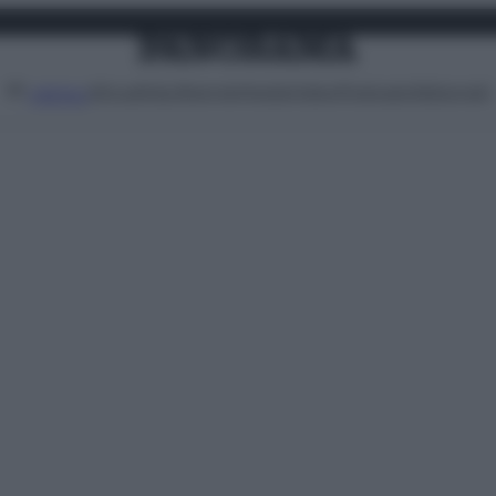
Attualità
Lifestyle
Moda
Video
Podcast
Abbonati
MENU