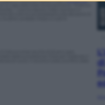
, seppur in uscita da Palazzo Chigi, è
stimato da
 di un capo dello Stato fa sempre bene. “Preferirei
ella…”. Così ha risposto infatti Gentiloni in
mendo tutte le sue perplessità sulla decisione di
o, ha detto, avrebbe messo a nudo le
L
 E l’Ulivo è ormai vecchio di 22 anni, pare
rdarsi della sua esistenza. Forse per risollevare il
d
cosa di nuovo. Il vecchio è stato sconfitto dalla
P
e
Sfog