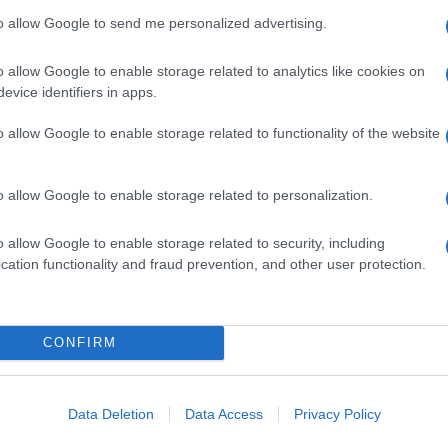
l partito, già in coma, sarebbe definitivamente
to allow Google to send me personalized advertising.
imo segretario del Pd tra
Graziano Delrio, Lorenzo
o allow Google to enable storage related to analytics like cookies on
 fondamentale lo avrà comunque
Gentiloni
. Non
evice identifiers in apps.
di unificatore delle e troppe anime e animucce
o allow Google to enable storage related to functionality of the website
modello dell’Ulivo
o allow Google to enable storage related to personalization.
o allow Google to enable storage related to security, including
ossime elezioni, quando ci saranno, il Partito
cation functionality and fraud prevention, and other user protection.
lista centrista – composta dai vari
 – intendono formare una
coalizione sul modello
ere Renzi, un uomo troppo dividente. Lo ha capito
CONFIRM
ciato rapporti forti con l’(ex?) amico Paolo, al
er mettere assieme soggetti così diversi.
voli a Gentiloni
, il più gradito tra gli esponenti
Data Deletion
Data Access
Privacy Policy
sonale, ha un forte richiamo evocativo rispetto alla