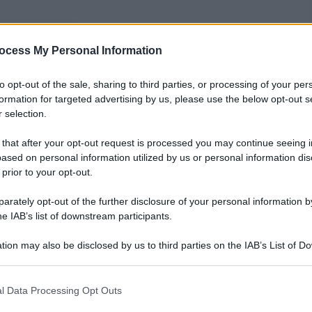
nti preferite
ocess My Personal Information
le troppe anime che compongono il
to opt-out of the sale, sharing to third parties, or processing of your per
vo. E a lui si affiderà il presidente
formation for targeted advertising by us, please use the below opt-out s
 Governo
 selection.
 that after your opt-out request is processed you may continue seeing i
ased on personal information utilized by us or personal information dis
 prior to your opt-out.
rately opt-out of the further disclosure of your personal information by
he IAB’s list of downstream participants.
tion may also be disclosed by us to third parties on the IAB’s List of 
 that may further disclose it to other third parties.
 that this website/app uses one or more Google services and may gath
l Data Processing Opt Outs
including but not limited to your visit or usage behaviour. You may click 