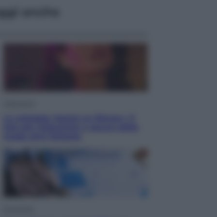
ggi anche
Televisione
Le schegge riporta su Disney+ il
lato più seducente e oscuro della
moda anni Ottanta
Economia