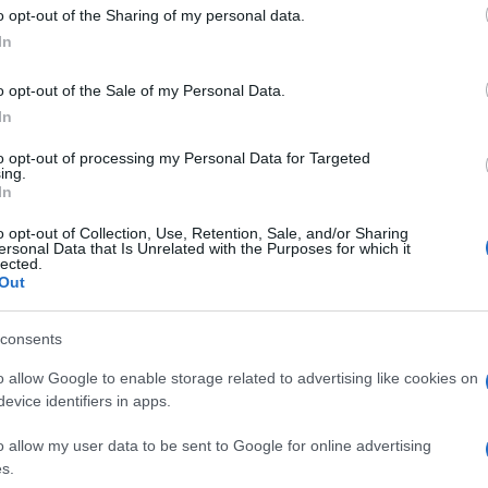
 to Google and its third-party tags to use your data for below specifi
o opt-out of the Sharing of my personal data.
ogle consent section.
In
settimane dalle
elezioni del 4 marzo
, su un palco
o opt-out of the Sale of my Personal Data.
va il lavoro di
Paolo Gentiloni a Palazzo Chigi
. Non
In
isti, arrivava di fatto a investire il premier della
ltato: l’amplificazione delle
gelosie di
Matteo
to opt-out of processing my Personal Data for Targeted
ing.
In
tra “Paolo” e “Matteo”, legati da un patto di
mpo – oltre che politica – personale.
o opt-out of Collection, Use, Retention, Sale, and/or Sharing
ersonal Data that Is Unrelated with the Purposes for which it
lected.
Out
oni
consents
 non pubbliche almeno. Il
Pd e l’intero
o allow Google to enable storage related to advertising like cookies on
ecedenti
. La
Direzione nazionale del partito del 3
evice identifiers in apps.
nem, si è risolta con un accordo pacificatorio (e al
io Martina
. Tuttavia è chiaro che il compromesso è
o allow my user data to be sent to Google for online advertising
s.
i maggiorenti dem. Come a dire: “Se non avessimo