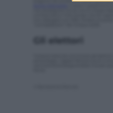
stagione del prodismo. Infine il premier
Sergio Mattarella
, e avere il gradimento
non proseguire ma se me lo chiede Mattar
un’intervista a “Che tempo che fa” espri
non dialogare con M5S. Andare al tavol
“contraddizioni” dei Cinque stelle.
Gli elettori
Tuttavia resta da convincere gli elettori.
archeologia, i ragazzi faticano pure a rico
centrosinistra bisognerebbe trovare qual
Storia.
© Riproduzione Riservata