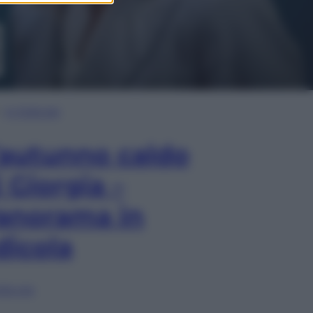
In Edicola
’autunno caldo
i Giorgia –
anorama in
dicola
lia ora