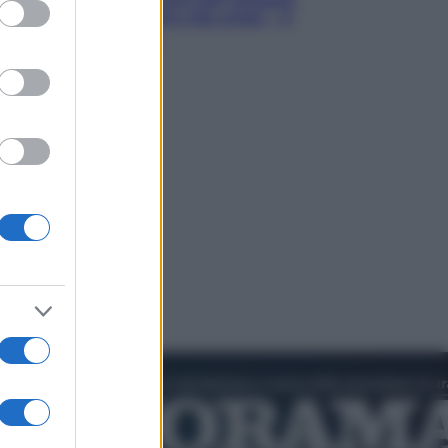
ed purposes
Hugh Jackman, altro che eroe! – Il
video in esclusiva