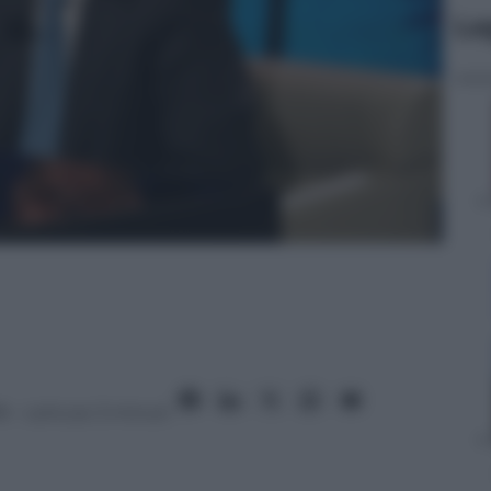
Le
8
– Lettura: 3 minuti