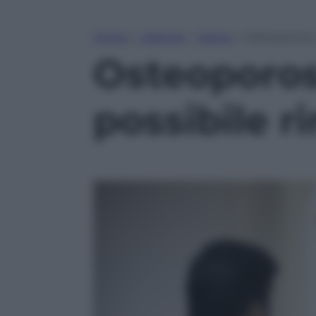
Home
»
Lifestyle
»
Salute
»
Osteoporosi,
Osteoporosi
possibile r