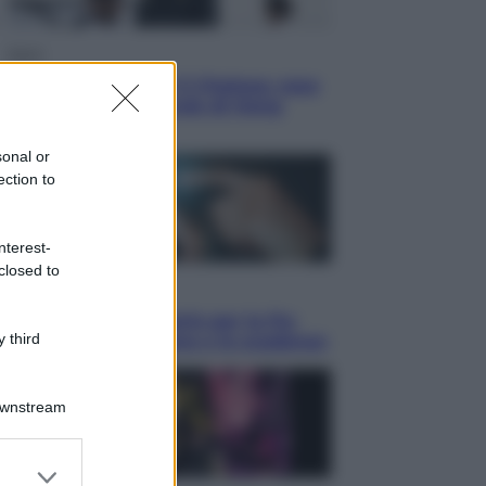
Sport
La Juventus batte il Chelsea: cosa
ha detto l’amichevole di Hong
Kong
sonal or
ection to
nterest-
closed to
Economia
IT Wallet obbligatorio per la Pa:
 third
cos’è, come funziona e le scadenze
Downstream
er and store