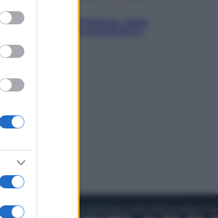
to grant or
Televisione
ed purposes
Estate da anime: 10 titoli per capire
il fenomeno che ha conquistato la
cultura pop