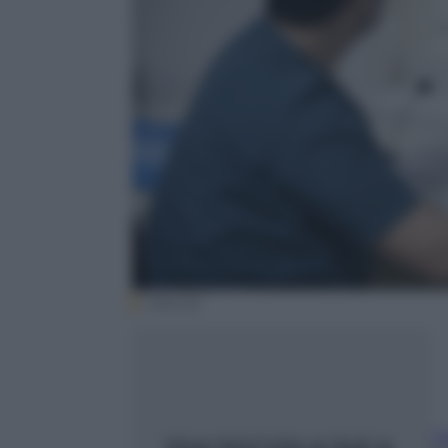
(iStock)
F