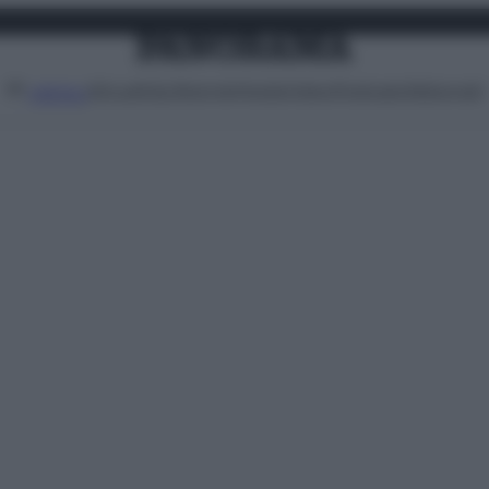
Attualità
Lifestyle
Moda
Video
Podcast
Abbonati
MENU