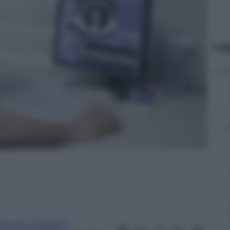
Le
rancesco Maisano