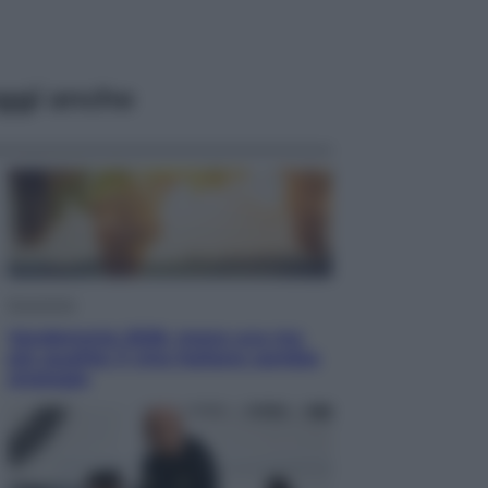
ggi anche
Economia
Vendemmia 2026, meno uva ma
più qualità: il vino italiano cambia
strategia