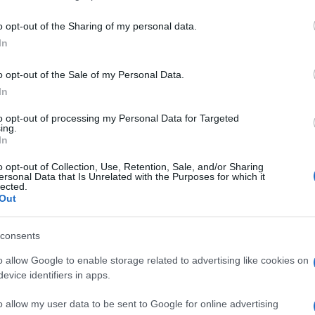
including but not limited to your visit or usage behaviour. You may click 
 to Google and its third-party tags to use your data for below specifi
o opt-out of the Sharing of my personal data.
ogle consent section.
In
o opt-out of the Sale of my Personal Data.
In
to opt-out of processing my Personal Data for Targeted
ing.
In
un leggero fastidio al ginocchio.
Si ripresentava
tra il lavoro, i figli e le lezioni di pilates non vi
o opt-out of Collection, Use, Retention, Sale, and/or Sharing
ersonal Data that Is Unrelated with the Purposes for which it
ava a scorrere come aveva sempre fatto. E poi era
lected.
net aveva letto che qualche dolore era normale,
Out
o, però, arrivarono le fitte al collo e ai polsi. E una
ta questa sofferenza? Era difficile darsi una
nto della diagnosi. Elena aveva l’osteoporosi.
consents
solo in Italia colpisce più di dieci milioni di
o allow Google to enable storage related to advertising like cookies on
omini. In termini scientifici viene definita come
evice identifiers in apps.
lla riduzione della massa ossea e da un’alterazione
trico. Il risultato? Le ossa diventano più fragili e
o allow my user data to be sent to Google for online advertising
spontanee o traumi. Si tratta di un male silente, che