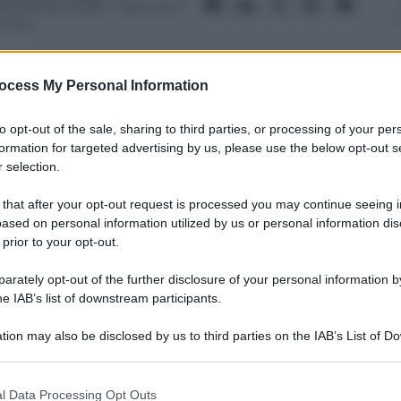
9 Gennaio 2025
– Lettura: 4
inuti
ocess My Personal Information
to opt-out of the sale, sharing to third parties, or processing of your per
nti preferite
formation for targeted advertising by us, please use the below opt-out s
 selection.
tori svizzero, il nuovo idrogel ha dato
 that after your opt-out request is processed you may continue seeing i
torio. L’aumento della densità ossea si
ased on personal information utilized by us or personal information dis
mane. E nell’attesa, una vita sana rimane
 prior to your opt-out.
rosi
rately opt-out of the further disclosure of your personal information by
he IAB’s list of downstream participants.
tion may also be disclosed by us to third parties on the IAB’s List of 
 that may further disclose it to other third parties.
 that this website/app uses one or more Google services and may gath
l Data Processing Opt Outs