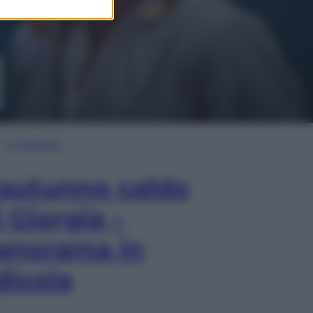
In Edicola
’autunno caldo
i Giorgia –
anorama in
dicola