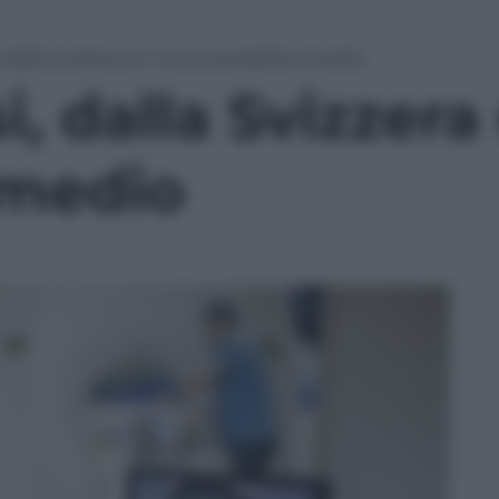
 dalla Svizzera un nuovo possibile rimedio
, dalla Svizzer
imedio