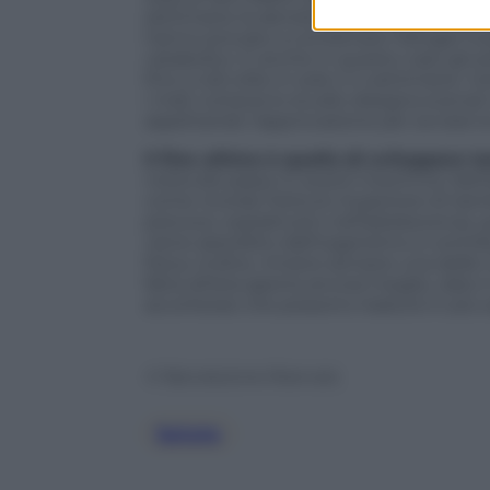
settimane la densità ossea locale è aume
hanno provato a combinare l’idrogel ins
catabolico. E anche in questo caso gli es
fino a 4,8 volte in sole 2-4 settimane. 
i mali, tuttavia lo studio disegna scenari
aspettando l’approvazione per avviare l
Il fine ultimo è quello di sviluppare 
notevole passo in avanti insomma. Nell’
come ricorda l’Istituto Superiore di San
precoce, soprattutto nell’adolescenza, q
viene assorbito dall’organismo e contribu
fisica, inoltre, rimane sempre una delle 
fatta all’aria aperta ancora meglio, dato 
accortezze che possono tradursi in più s
© Riproduzione Riservata
Salute