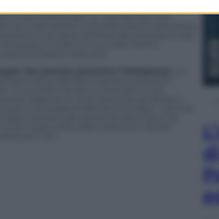
ntata da due a tre volte. Ma non solo. I ricercatori
ieme allo Zoledronato, un noto farmaco anti-
iti sono stati positivi: la densità ossea è aumentata
Certamente non siamo di fronte alla panacea di tutti
 interessanti. Pioletti e il suo team stanno
e sperimentazioni sull’uomo.
terapie che possano prevenire l’osteoporosi
. Un
attesa è bene adottare le giuste precauzioni:
ità, “è una sfida che deve cominciare in età
uando l’apporto di calcio attraverso gli alimenti
isce al consolidarsi della densità ossea”. L’attività
migliori soluzioni per prevenire danni futuri. Se
L
il ruolo chiave svolto dalla vitamina D. Piccole
alute per tutti.
d
P
e