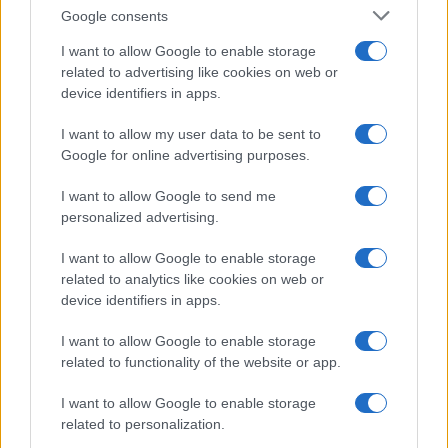
Google consents
I want to allow Google to enable storage
related to advertising like cookies on web or
device identifiers in apps.
I want to allow my user data to be sent to
Google for online advertising purposes.
I want to allow Google to send me
personalized advertising.
I want to allow Google to enable storage
related to analytics like cookies on web or
device identifiers in apps.
I want to allow Google to enable storage
related to functionality of the website or app.
I want to allow Google to enable storage
related to personalization.