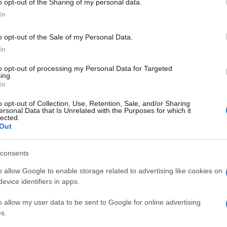
o opt-out of the Sharing of my personal data.
ogle consent section.
In
o opt-out of the Sale of my Personal Data.
le diretto da Marco Travaglio è stato citato in
In
 New York, da Giuseppe Cipriani e Nicole Minetti, per
’ex igienista dentale. Gli avvocati della coppia
to opt-out of processing my Personal Data for Targeted
a di milioni, sostenendo che oltre all’immagine
ing.
toriali dei due.
In
ue di querele ne ho viste molte: diciamo che le
o opt-out of Collection, Use, Retention, Sale, and/or Sharing
professione. Purtroppo, chi come me guida un
ersonal Data that Is Unrelated with the Purposes for which it
lected.
enalmente che civilmente anche per articoli che
Out
 controllo: prima di pubblicare avrebbe dovuto
e questo è praticamente impossibile. E, dopo aver
le, posso dire di aver visto di tutto, non solo
consents
ive di logica. Come quella volta che – pur avendo
ne a carico di un magistrato – io e il collega che
o allow Google to enable storage related to advertising like cookies on
annati per non aver riportato che, nel frattempo,
evice identifiers in apps.
e l’archiviazione fosse avvenuta mentre il servizio
igliaia di euro di risarcimento.
o allow my user data to be sent to Google for online advertising
s.
 è più insidiosa. L’atto presentato dai legali della
re la diffamazione, ma avanza una richiesta di danni.