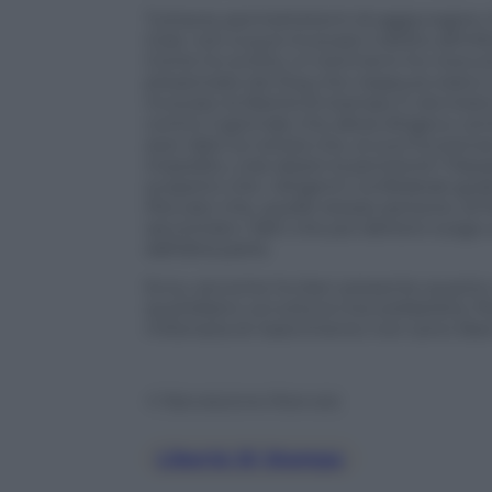
Tuttavia, permettetemi di aggiungere c
Cioè, non si può invocare il diritto all
Come ho scritto, in trent’anni ho ricevut
presentate da Ong che neppure erano ci
invocato la libertà di stampa. E dov’eran
contro il giornale che allora dirigevo cen
aver dato la notizia che, ai suoi funzionar
impedito, cioè alzarsi la pensione? Pass
scoperto che i dirigenti confederali god
Peccato che, quelle stesse persone, di f
raccontato i fatti che poi dettero luogo 
dall’altra parte.
Ecco, siccome ho ben presente quanto cos
quotidiano va tutta la mia solidarietà. P
milionaria di risarcimento non sono liber
© Riproduzione Riservata
Libertà Di Stampa