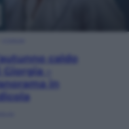
In Edicola
’autunno caldo
i Giorgia –
anorama in
dicola
lia ora