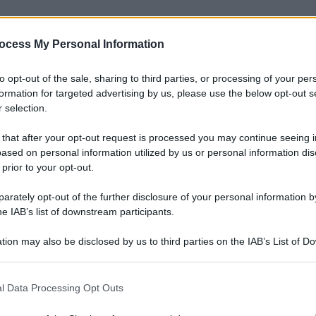
ocess My Personal Information
nti preferite
to opt-out of the sale, sharing to third parties, or processing of your per
formation for targeted advertising by us, please use the below opt-out s
tto quotidiano riapre il tema delle
 selection.
tà di stampa da difendere sempre
 that after your opt-out request is processed you may continue seeing i
ased on personal information utilized by us or personal information dis
 prior to your opt-out.
rately opt-out of the further disclosure of your personal information by
he IAB’s list of downstream participants.
tion may also be disclosed by us to third parties on the IAB’s List of 
 that may further disclose it to other third parties.
 that this website/app uses one or more Google services and may gath
l Data Processing Opt Outs
including but not limited to your visit or usage behaviour. You may click 
 to Google and its third-party tags to use your data for below specifi