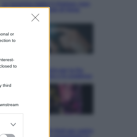
La Juventus batte il Chelsea: cosa
ha detto l’amichevole di Hong
Kong
sonal or
ection to
nterest-
Economia
closed to
IT Wallet obbligatorio per la Pa:
cos’è, come funziona e le scadenze
 third
Downstream
er and store
Televisione
to grant or
Estate da anime: 10 titoli per capire
ed purposes
il fenomeno che ha conquistato la