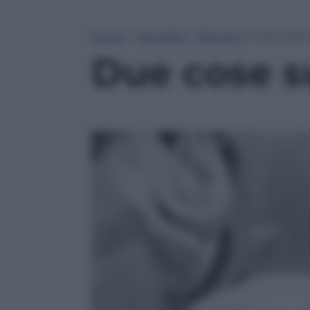
Home
»
Attualità
»
Opinioni
»
Due cose s
Due cose su