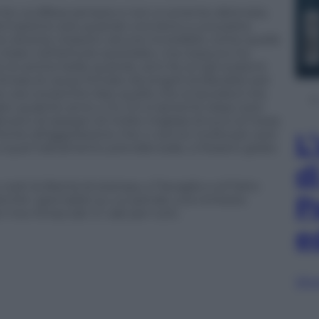
he va difesa sempre e non a corrente alternata.
’informazione solo quando conviene a una parte.
o diverse citazioni, alcune incredibili, come quelle
tate nell’articolo querelato, ma nessuno ha
o le anime belle quando, anni fa, la Cgil scatenò
tinaia di cause firmate da singoli sindacalisti per
i, era consentito fare quello che ai lavoratori era
ato qualche anno ci fu chi si lamentò dopo aver
evano di assegni di molte migliaia di euro al mese.
ronte all’aggressione che ci venne rivolta per aver
L
a quel trattamento previdenziale, si fossero girate
d
ti la libertà di stampa, a Travaglio e al Fatto
P
erché i giornalisti su cui pende una richiesta
i ma minacciati. E vale per tutti.
e
Sfog