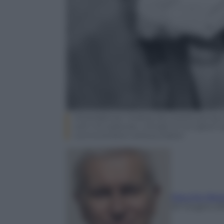
Whistleblower holding documents giving st
with microphones, concept of corruption exp
communication and journalism
Maurizio Belp
20 Giugno 2