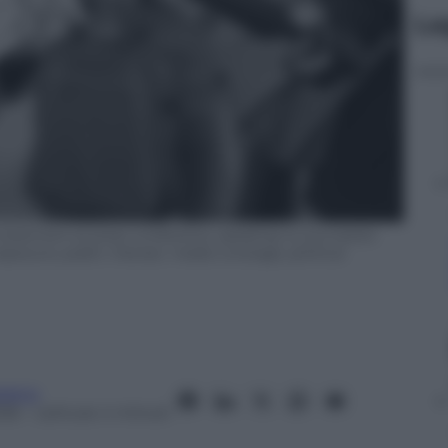
Le
atement at press conference, speaking to journalists
osure, public interest, media coverage, political
ietro
026
– Lettura: 4 minuti