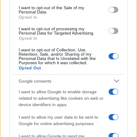
services and may gather and store information including but
I want to opt-out of the Sale of my
Personal Data.
not limited to your visit or usage behaviour. You may click to
Opted In
grant or deny consent to Google and its third-party tags to
use your data for below specified purposes in below Google
I want to opt-out of processing my
consent section.
Personal Data for Targeted Advertising.
Opted In
I want to opt-out of Collection, Use,
Retention, Sale, and/or Sharing of my
Personal Data that Is Unrelated with the
Purposes for which it was collected.
Opted Out
Google consents
I want to allow Google to enable storage
related to advertising like cookies on web or
device identifiers in apps.
I want to allow my user data to be sent to
Google for online advertising purposes.
I want to allow Google to send me