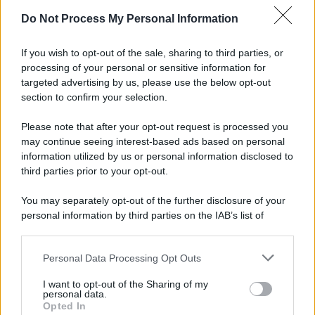
Do Not Process My Personal Information
If you wish to opt-out of the sale, sharing to third parties, or
processing of your personal or sensitive information for
targeted advertising by us, please use the below opt-out
section to confirm your selection.
Please note that after your opt-out request is processed you
may continue seeing interest-based ads based on personal
information utilized by us or personal information disclosed to
third parties prior to your opt-out.
You may separately opt-out of the further disclosure of your
personal information by third parties on the IAB’s list of
downstream participants.
Personal Data Processing Opt Outs
This information may also be disclosed by us to third parties
on the IAB’s List of Downstream Participants that may further
I want to opt-out of the Sharing of my
disclose it to other third parties.
personal data.
Opted In
Please note that this website/app uses one or more Google