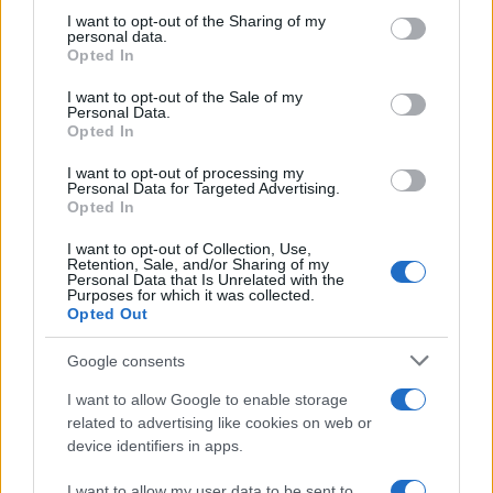
on the IAB’s List of Downstream Participants that may further
I want to opt-out of the Sharing of my
disclose it to other third parties.
personal data.
Opted In
Please note that this website/app uses one or more Google
services and may gather and store information including but
I want to opt-out of the Sale of my
Personal Data.
not limited to your visit or usage behaviour. You may click to
Opted In
grant or deny consent to Google and its third-party tags to
use your data for below specified purposes in below Google
I want to opt-out of processing my
consent section.
Personal Data for Targeted Advertising.
Opted In
I want to opt-out of Collection, Use,
Retention, Sale, and/or Sharing of my
Personal Data that Is Unrelated with the
Purposes for which it was collected.
Opted Out
Google consents
I want to allow Google to enable storage
related to advertising like cookies on web or
device identifiers in apps.
I want to allow my user data to be sent to