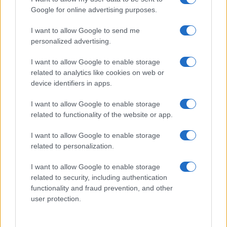
Google for online advertising purposes.
I want to allow Google to send me
personalized advertising.
I want to allow Google to enable storage
related to analytics like cookies on web or
device identifiers in apps.
I want to allow Google to enable storage
related to functionality of the website or app.
I want to allow Google to enable storage
related to personalization.
I want to allow Google to enable storage
related to security, including authentication
functionality and fraud prevention, and other
user protection.