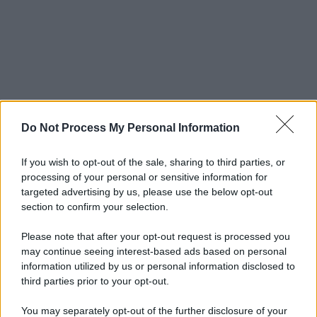
Do Not Process My Personal Information
If you wish to opt-out of the sale, sharing to third parties, or
processing of your personal or sensitive information for
targeted advertising by us, please use the below opt-out
section to confirm your selection.
Please note that after your opt-out request is processed you
may continue seeing interest-based ads based on personal
information utilized by us or personal information disclosed to
third parties prior to your opt-out.
You may separately opt-out of the further disclosure of your