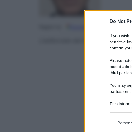
Do Not Pr
Google
Discover
Fo
Seguici su
If you wish 
L’editoriale del direttore
sensitive in
confirm your
Please note
based ads b
third parties
You may sepa
parties on t
This informa
Participants
Please note
Persona
information 