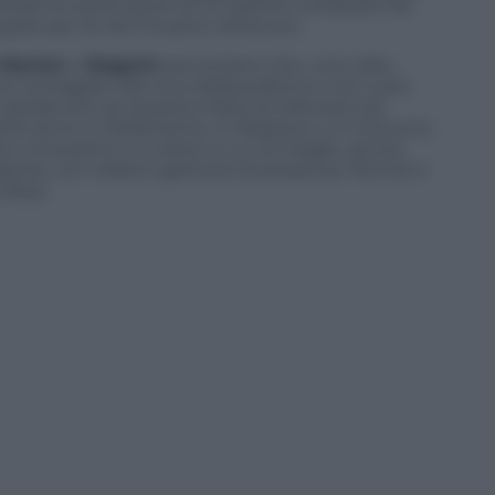
vitare la costituzione di un partito composto da
upare per la vita l’incarico ottenuto.
Marton
e
Nogarin
raccontano che, una volta
contagiato dal virus della politica e non è più
soprattutto se questa è fatta di televisori ed
lche anno in Parlamento, in Regione o in Comune,
no consulenti e a coloro a cui va meglio, anche
zione, con relativo gettone di presenza. Perché è
 fessi.