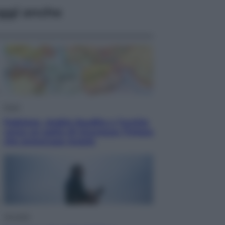
ggi anche
Esteri
Pakistan, Arabia Saudita e Turchia
verso un patto di sicurezza: l’intesa
che preoccupa Israele
Attualità