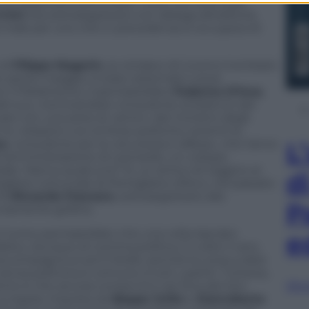
co di segretario particolare, ruolo che aveva già
Crimi
era sottosegretario con delega all’editoria.
ca male per uno che in precedenza si occupava di
 di
Filippo Nogarin
, ex sindaco di Livorno trombato
r perso il seggio, è stato sistemato come
on il Parlamento, il pentastellato
Federico D’Inca
,
el suo, nominandolo consulente al bilancio del
e con una serie di «amici» del ministro degli
 le «relazioni con le forze politiche inerenti le
ca
, consulente per la «sicurezza e difesa», che l’anno
L
i amministrazione di Leonardo, un colosso
iale. Manca qualcuno? Sì, un amico di Giggino ai
d
sigliere comunale di Pomigliano d’Arco, nel passato
 di
Riccardo Fraccaro
, sottosegretario alla
P
viamente grillino.
’unico pentastellato che una volta lasciato
e
blico, dunque di nomina politica. E a dire il vero,
i accompagna ai soli 5 Stelle, perché la corsa a dare
nza poltrona è comune a tutti i partiti. Tuttavia,
Sfog
ento è che ancora conservino nel Dna del loro
La regola, imposta da
Beppe Grillo
e
Gianroberto