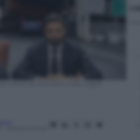
Le
ndo, il tunnerl del Monte Bianco (Getty Images).
ietro
1
– Lettura: 5 minuti