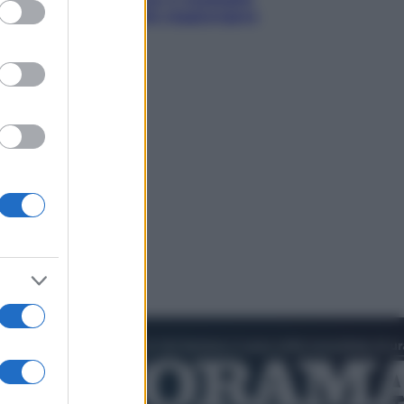
ed purposes
d’oro “Adesso voglio raggiungere
le cinesi”