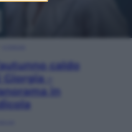
In Edicola
’autunno caldo
i Giorgia –
anorama in
dicola
lia ora