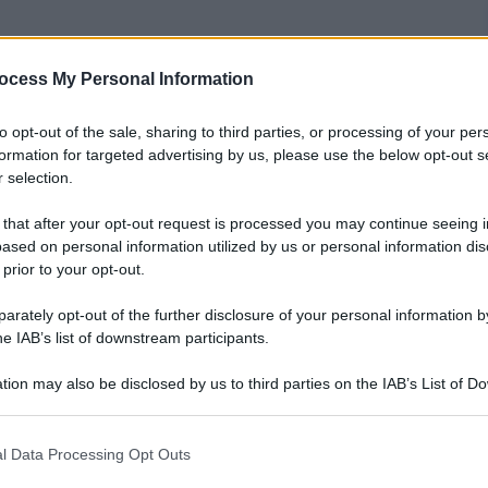
ocess My Personal Information
nti preferite
to opt-out of the sale, sharing to third parties, or processing of your per
formation for targeted advertising by us, please use the below opt-out s
 selection.
 that after your opt-out request is processed you may continue seeing i
ased on personal information utilized by us or personal information dis
 prior to your opt-out.
rately opt-out of the further disclosure of your personal information by
he IAB’s list of downstream participants.
tion may also be disclosed by us to third parties on the IAB’s List of 
 that may further disclose it to other third parties.
 that this website/app uses one or more Google services and may gath
l Data Processing Opt Outs
including but not limited to your visit or usage behaviour. You may click 