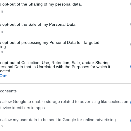
 to Google and its third-party tags to use your data for below specifi
o opt-out of the Sharing of my personal data.
ogle consent section.
In
ostrade e che il governo
Conte
aveva promesso di
, sta fianco a fianco con un ex deputato grillino
o opt-out of the Sale of my Personal Data.
 Bianco.
In
to opt-out of processing my Personal Data for Targeted
 sul
Corriere della Sera
, sui giornali la notizia è stata
ing.
intendiamoci, ma molto di significativo. Di che si
In
isi di governo e ancora non si sapeva come si
uigi Di Maio
ha piazzato un ex deputato dei 5
o opt-out of Collection, Use, Retention, Sale, and/or Sharing
inistero dello Sviluppo economico retto da
Giorgio
ersonal Data that Is Unrelated with the Purposes for which it
lected.
zione della Monte Bianco spa, ovvero della società
Out
imo tunnel in Val d’Aosta.
, il primo – diciamo – politico e l’altro invece di
consents
 tutti sanno che la società che ha in concessione
co-privato. La maggioranza delle azioni, pari al 51%, è
o allow Google to enable storage related to advertising like cookies on
iene lo Stato. Sì, l’odiatissima (dai 5 Stelle) famiglia
evice identifiers in apps.
no
Conte
fino a che è rimasto in vita aveva
onte Morandi, sta fianco a fianco con i
o allow my user data to be sent to Google for online advertising
mia nella gestione del tunnel sotto il Monte
s.