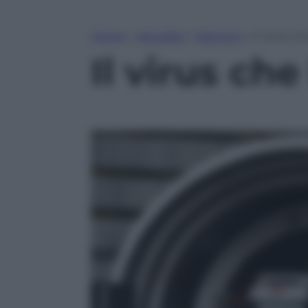
Home
»
Attualità
»
Opinioni
»
Il virus ch
Il virus che