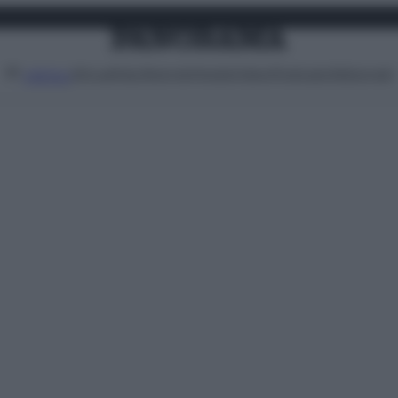
Attualità
Lifestyle
Moda
Video
Podcast
Abbonati
MENU