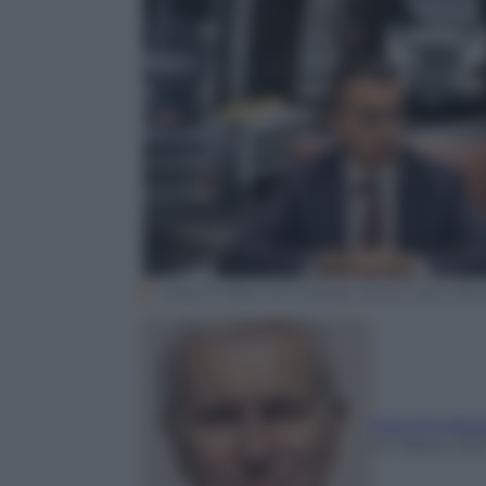
Luigi Di Maio con Giorgio Sorial. Sullo sfo
Maurizio Belp
24 Marzo 202