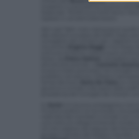
rintracciare
Bruno Marton
, con l’incari
ricoperto in precedenza, quando però
Stipendio: 75.000 euro lordi l’anno. Mi
riparare tv ed elettrodomestici.
Altri casi? Beh, il più clamoroso è quello
alle elezioni europee del 2019. Dopo ave
consigliere del ministro per i rapporti c
ma anche
Virginia Raggi
ci ha messo d
Comune di Roma. L’elenco può continuar
Esteri, da
Pietro Dettori
, consigliere per
attività istituzionali», a
Carmine Ameri
scorso è stato promosso nel consiglio d
pubblico nel settore militare e aerospaz
tempi del liceo:
Dario De Falco
, ex con
governo è entrato a far parte dello staff
presidenza del Consiglio dei ministri, ov
Sì,
Sorial
è in buona compagnia e non è l
l’incarico politico ne ha trovato uno pub
nella lista dei trombati e riciclati non s
una mano al collega onorevole rimasto se
ciò che colpisce dei seguaci del Movim
gruppo il divieto del doppio mandato. 