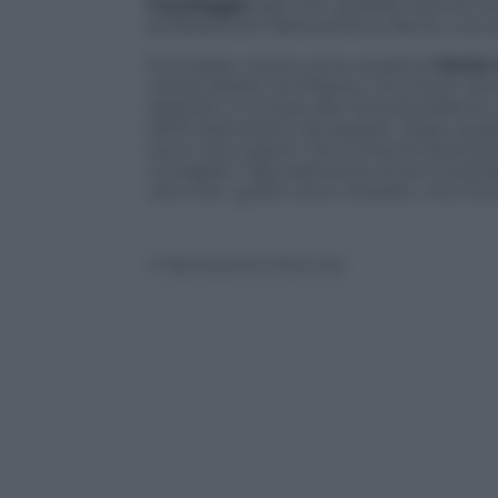
Casaleggio
agli inizi, avrebbe dovuto e
professionisti della politica, decisi a occ
Purtroppo, storie come quella di
Sorial
,
messo piede nel Palazzo, chiunque viene 
disposto a tornare alla vita precedente, 
elettrodomestici da riparare. Dopo qua
sono tutti esperti. Da onorevoli diventa
consiglieri. Naturalmente di amministra
vero che i grillini sono cittadini, ma mica
© Riproduzione Riservata