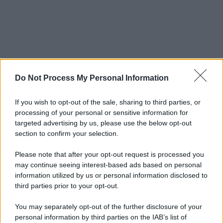
Do Not Process My Personal Information
If you wish to opt-out of the sale, sharing to third parties, or
processing of your personal or sensitive information for
targeted advertising by us, please use the below opt-out
section to confirm your selection.
Please note that after your opt-out request is processed you
may continue seeing interest-based ads based on personal
information utilized by us or personal information disclosed to
third parties prior to your opt-out.
You may separately opt-out of the further disclosure of your
personal information by third parties on the IAB’s list of