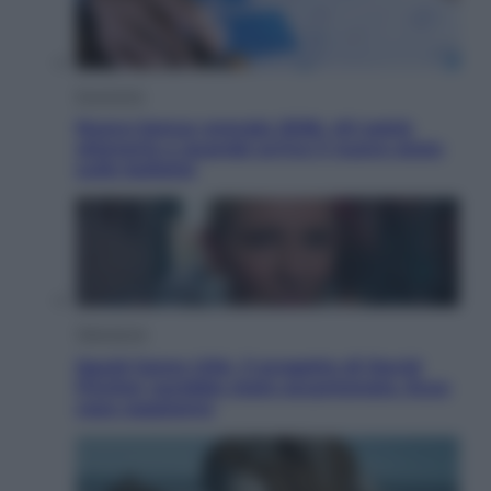
Economia
Nuovo bonus energia 2026, chi potrà
ottenerlo e quando arriva il nuovo aiuto
sulle bollette
Televisione
Squid Game USA, il progetto di David
Fincher sarebbe stato accantonato. Ecco
cosa sappiamo