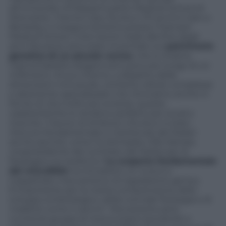
all’University of Massachusetts Medical School di
Worcester, mentre Gary Ruvkun (72 anni) è nato a
Berkeley e insegna Genetica presso l’Harvard
Medical School. Il loro lavoro risale alla fine degli
anni Novanta, ed è stato incentrato sul
patrimonio
genetico di un piccolo verme
, che si chiama
Caenorhabditis elegans ed è poco più lungo di un
millimetro. Al suo interno, a dispetto delle
dimensioni minuscole, contiene cellule complesse
e altamente specializzate che ritroviamo anche in
forme di vita molto più evolute: queste
caratteristiche lo rendono perfetto per studi e
ricerche. Il lavoro di Ambros e Ruvkun è stato
ritenuto fondamentale e meritevole del Nobel
anche perché, come ha dichiarato Olle Kämpe,
vicepresidente del comitato del Nobel per la
fisiologia e la medicina “
La scoperta fondamentale
dei microRNA
ha introdotto un nuovo e
inaspettato meccanismo di regolazione genica.
E’importante per la nostra comprensione dello
sviluppo embriologico, della normale fisiologia e di
malattie come il cancro”. Nonostante però
numerosi gruppi di ricerca stiano lavorando a