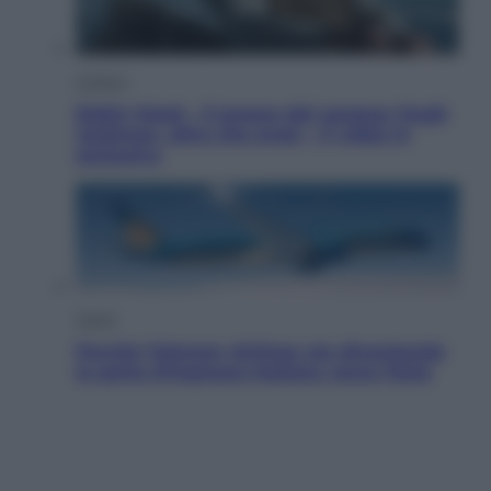
Cinema
Robin Hood – Il prezzo del sangue: Hugh
Jackman, altro che eroe! – Il video in
esclusiva
Viaggi
Perché Vietnam Airlines sta diventando
la porta d’ingresso italiana verso l’Asia