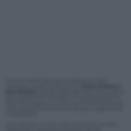
Il premio Nobel 2024 per la Medicina è stato
assegnato, proprio stamattina, a
Victor Ambros e
Gary Ruvkun
, biologi molecolari statunitensi, per la
loro scoperta dei microRNA: minuscoli pezzetti di
RNA che svolgono un ruolo di primaria importanza
nella regolazione dell’attività dei geni negli animali
e nelle piante.
Victor Ambros, 71 anni, nato ad Hanover nel New
Hampshire, è docente di Scienze naturali