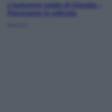
L’autunno caldo di Giorgia –
Panorama in edicola
Sfoglia ora