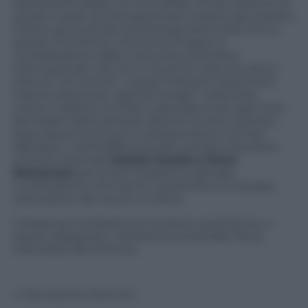
trattamenti basati sui microRNA, finora nessuno di
questi è stato ancora approvato: proprio per questo
motivo gli studi dei due biologi erano stati, fino a
questo momento, mai tenuti troppo in
considerazione dalla comunità scientifica
internazionale. Ma non è la prima volta che lavori
ritenuti “di nicchia”, o quasi irrilevanti, diventano
improvvisamente “gamechanger” nella lotta
contro malattie temibili e assurgono poi agli onori
del Nobel: basti pensare all’anno scorso, quando -
dopo decenni di duro e solitario lavoro nei loro
laboratori, nell’indifferenza del mondo scientifico-
vennero premiati
Katalin Karikó e Drew
Weissman
per le loro scoperte sulle basi
nucleosidiche che hanno consentito lo sviluppo
velocissimo dei vaccini a mRna.
Il Nobel per la Medicina è il primo, quest’anno, a
essere assegnato: martedì toccherà alla Fisica,
mercoledì alla Chimica.
© Riproduzione Riservata