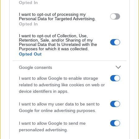
Opted In
grant or deny consent to Google and its third-party tags to
use your data for below specified purposes in below Google
I want to opt-out of processing my
consent section.
Personal Data for Targeted Advertising.
Opted In
I want to opt-out of Collection, Use,
Retention, Sale, and/or Sharing of my
Personal Data that Is Unrelated with the
Purposes for which it was collected.
Opted Out
Google consents
I want to allow Google to enable storage
related to advertising like cookies on web or
device identifiers in apps.
I want to allow my user data to be sent to
Google for online advertising purposes.
I want to allow Google to send me
personalized advertising.