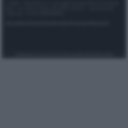
© 2025 – Panorama s.r.l. (Gruppo Società Editrice Italiana
spa) – Via Vittor Pisani 28, 20124 Milano – riproduzione
riservata – P.IVA 10518230965
Attualità
Lifestyle
Moda
Video
Podcast
Abbonati
Preferenze Privacy
Privacy Policy
Cookie Policy
Note legali