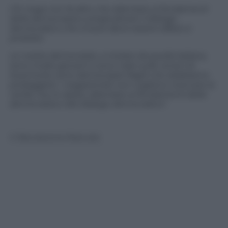
Chi nega non fa altro che attentare ai fondamenti
della democrazia e pregiudicare il dialogo
democratico che invece deve essere difeso e
protetto.
Le nostre democrazie, a iniziare da quella italiana,
sono molto giovani e sono nate sulle ceneri di
Auschwitz, sono democrazie fragili che dobbiamo
proteggere. I negazionisti non vogliono ricercare la
verità, ma, lo ripeto, attentare ai fondamenti della
democrazia e del dialogo democratico
“.
© Riproduzione Riservata