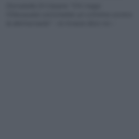
Donatella Di Cesare: “Chi nega
l’Olocausto commette un crimine contro
la democrazia” – Io invece dico no –