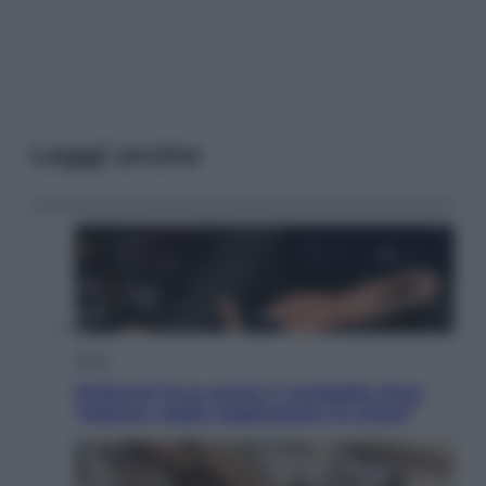
Leggi anche
Sport
Pellacani fa la storia: 5 medaglie d’oro
“Adesso voglio raggiungere le cinesi”