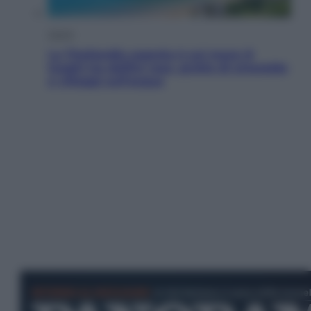
Viaggi
La Thailandia segreta è sul mare: 8
luoghi tra delfini rosa, grotte di smeraldo
e villaggi sull’acqua