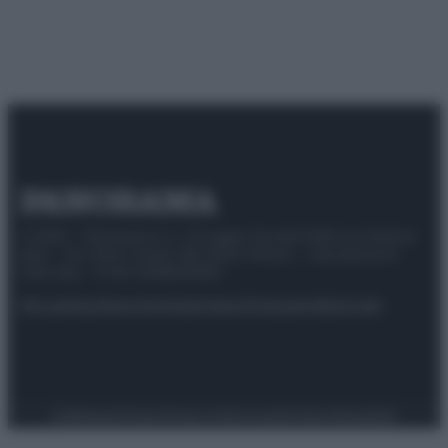
© 2025 – Panorama s.r.l. (Gruppo Società Editrice Italiana
spa) – Via Vittor Pisani 28, 20124 Milano – riproduzione
riservata – P.IVA 10518230965
Attualità
Lifestyle
Moda
Video
Podcast
Abbonati
Preferenze Privacy
Privacy Policy
Cookie Policy
Note legali