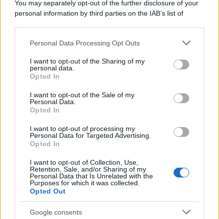
You may separately opt-out of the further disclosure of your
personal information by third parties on the IAB’s list of
downstream participants.
Personal Data Processing Opt Outs
This information may also be disclosed by us to third parties
on the IAB’s List of Downstream Participants that may further
I want to opt-out of the Sharing of my
disclose it to other third parties.
personal data.
Opted In
Please note that this website/app uses one or more Google
services and may gather and store information including but
I want to opt-out of the Sale of my
Personal Data.
not limited to your visit or usage behaviour. You may click to
Opted In
grant or deny consent to Google and its third-party tags to
use your data for below specified purposes in below Google
I want to opt-out of processing my
consent section.
Personal Data for Targeted Advertising.
Opted In
I want to opt-out of Collection, Use,
Retention, Sale, and/or Sharing of my
Personal Data that Is Unrelated with the
Purposes for which it was collected.
Opted Out
Google consents