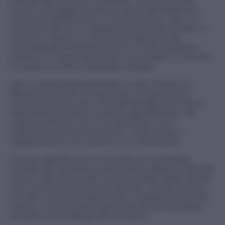
anche una legge quadro europea del 2008 che
richiama l’Italia proprio in questo senso. Non mi
interessa dire se un negazionista debba andare in
carcere o meno, mi interessa insistere sulla
necessità dell’introduzione di un reato specifico
perché chi nega l’Olocausto commette un crimine
e si pone al di fuori della democrazia.
Non si tratta assolutamente di voler limitare la
libertà di stampa o di opinione né tantomeno
quella di ricerca, anzi, è fondamentale che il tema
della Shoah continui a essere approfondito. Ma
negare la Shoah non è un’opinione e non
costituisce alcuna tesi storica. Infatti nessun
negazionista è uno storico o un ricercatore.
Ciò non significa che il compito di contrastare
questa non-opinione possa essere affidato solo agli
storici e alla ricerca del numero esatto delle vittime
che non potrà mai essere stabilito. Tentare di farlo,
tra l’altro, rischia di legittimare il negazionismo che,
invece, non può assolutamente essere accettato
all’interno del dialogo democratico.