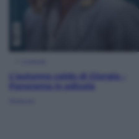
In Edicola
L’autunno caldo di Giorgia –
Panorama in edicola
Sfoglia ora