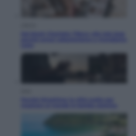
Lifestyle
Dal blush Charlotte Tilbury alle tote bag:
perché ormai collezioniamo e rivendiamo
tutto
Esteri
Perché Hiroshima: la città scelta per
mostrare al mondo la bomba atomica