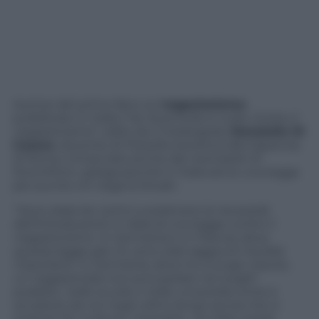
Autrice del primo libro sul
negazionismo
pubblicato in Italia (“
Se Auschwitz è nulla. Contro il
negazionismo
“, edito da
il melangolo
),
Donatella Di
Cesare
, docente di Filosofia teoretica alla Sapienza
di Roma, minacciata anche dai neonazisti di
Stormfront, spiega perché in Italia serve una legge
per punire chi nega la Shoah.
“
Sono stata tra i primi a sostenere la necessità
dell’introduzione in Italia di una legge contro il
negazionismo. In Germania e in Francia, dove
questa legge già c’è, sono stati raggiunti risultati
importanti. In Germania, dove ho a lungo vissuto,
un negazionista non può parlare nei luoghi
pubblici, nelle scuole o nelle università come è
accaduto da noi negli ultimi tempi senza che si
potesse far nulla per impedirlo. Tra l’altro esiste