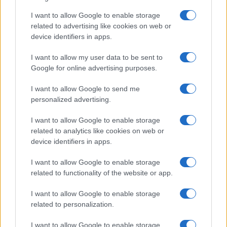
I want to allow Google to enable storage
related to advertising like cookies on web or
device identifiers in apps.
I want to allow my user data to be sent to
Google for online advertising purposes.
I want to allow Google to send me
personalized advertising.
I want to allow Google to enable storage
related to analytics like cookies on web or
device identifiers in apps.
I want to allow Google to enable storage
related to functionality of the website or app.
I want to allow Google to enable storage
related to personalization.
I want to allow Google to enable storage