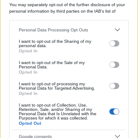
You may separately opt-out of the further disclosure of your
personal information by third parties on the IAB’s list of
downstream participants.
Personal Data Processing Opt Outs
This information may also be disclosed by us to third parties
on the IAB’s List of Downstream Participants that may further
I want to opt-out of the Sharing of my
disclose it to other third parties.
personal data.
Opted In
Please note that this website/app uses one or more Google
services and may gather and store information including but
I want to opt-out of the Sale of my
Personal Data.
not limited to your visit or usage behaviour. You may click to
Opted In
grant or deny consent to Google and its third-party tags to
use your data for below specified purposes in below Google
I want to opt-out of processing my
consent section.
Personal Data for Targeted Advertising.
Opted In
I want to opt-out of Collection, Use,
Retention, Sale, and/or Sharing of my
Personal Data that Is Unrelated with the
Purposes for which it was collected.
Opted Out
Google consents