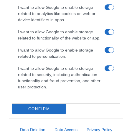
I want to allow Google to enable storage
related to analytics like cookies on web or
device identifiers in apps.
I want to allow Google to enable storage
related to functionality of the website or app.
I want to allow Google to enable storage
related to personalization.
I want to allow Google to enable storage
related to security, including authentication
functionality and fraud prevention, and other
user protection.
CONFIRM
Data Deletion
Data Access
Privacy Policy