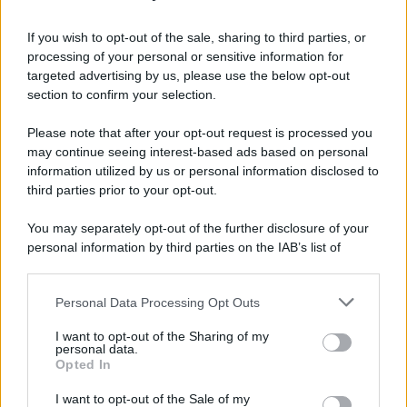
If you wish to opt-out of the sale, sharing to third parties, or
processing of your personal or sensitive information for
targeted advertising by us, please use the below opt-out
section to confirm your selection.
Please note that after your opt-out request is processed you
may continue seeing interest-based ads based on personal
information utilized by us or personal information disclosed to
third parties prior to your opt-out.
You may separately opt-out of the further disclosure of your
personal information by third parties on the IAB’s list of
downstream participants.
Personal Data Processing Opt Outs
This information may also be disclosed by us to third parties
on the IAB’s List of Downstream Participants that may further
I want to opt-out of the Sharing of my
disclose it to other third parties.
personal data.
Opted In
Please note that this website/app uses one or more Google
services and may gather and store information including but
I want to opt-out of the Sale of my