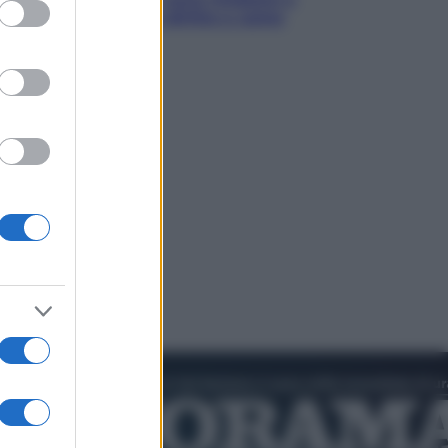
ed purposes
voucher: chi ne ha diritto e come
chiederli