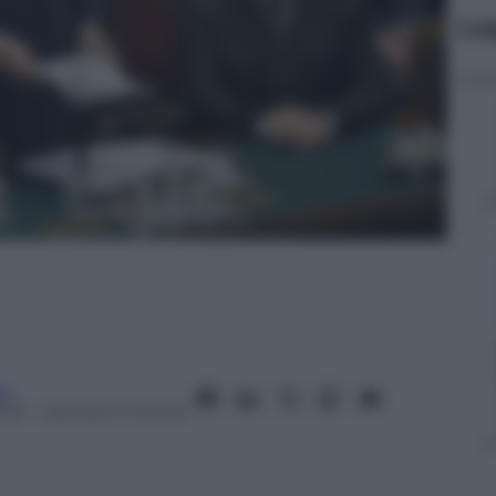
Le
ra
013
– Lettura: 3 minuti