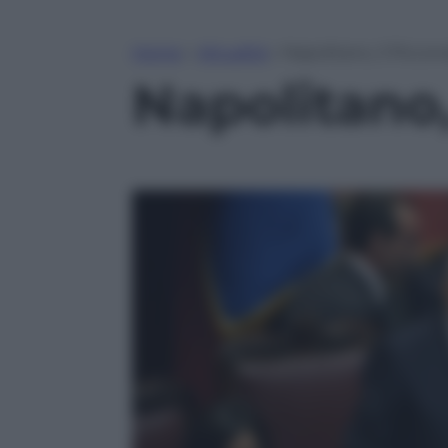
Home
»
Attualità
»
Napolitano, il Piccon
Napolitano,