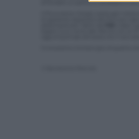
di fondare un partito e candidarsi e ora 
Il Picconatore Giorgio userà ogni mezzo
di aspirante segretario del Pd e poi cap
addomesticare i falchi del
Pdl
e dare il g
legare il suo nome alle riforme con la 
oggi al Quirinale dimostra che il vero d
Ci troveremo immersi (più di quanto no
© Riproduzione Riservata