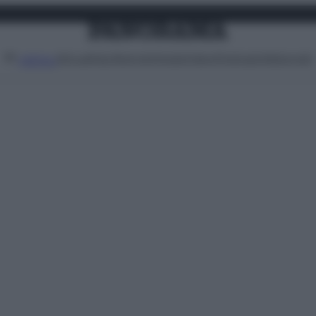
Attualità
Lifestyle
Moda
Video
Podcast
Abbonati
MENU