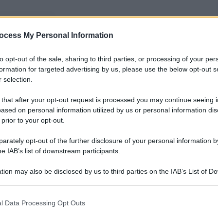
nti preferite
ocess My Personal Information
bblica assomiglia sempre di più a
to opt-out of the sale, sharing to third parties, or processing of your per
formation for targeted advertising by us, please use the below opt-out s
 selection.
 that after your opt-out request is processed you may continue seeing i
ased on personal information utilized by us or personal information dis
 prior to your opt-out.
rately opt-out of the further disclosure of your personal information by
he IAB’s list of downstream participants.
tion may also be disclosed by us to third parties on the IAB’s List of 
 that may further disclose it to other third parties.
 that this website/app uses one or more Google services and may gath
l Data Processing Opt Outs
including but not limited to your visit or usage behaviour. You may click 