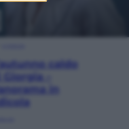
In Edicola
’autunno caldo
i Giorgia –
anorama in
dicola
lia ora