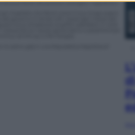
si lecca le ferite del perduto sostegno “napolitano”.
 per impedire che Renzi coroni il suo lungo sogno
o del governo in tempi utili. Userà ogni mezzo per
iusto tocco di bastone ai grillini saltellanti. E vorrà
“R” maiuscola (un tavolo governativo e parlamentare
ominus, anche qui, è Re Giorgio).
n lo siamo già) in una Repubblica Napolitana?
L
d
P
e
Sfog