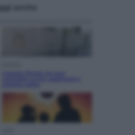
ggi anche
Economia
Cassetto fiscale: ora puoi
controllare avvisi, pagamenti e
pratiche online
Viaggi