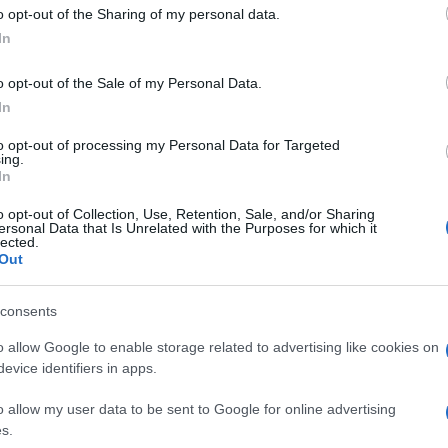
 to Google and its third-party tags to use your data for below specifi
o opt-out of the Sharing of my personal data.
ogle consent section.
In
apolitano
il Picconatore? Anche lui con la
o opt-out of the Sale of my Personal Data.
ondo mandato di Re Giorgio tutto scintille, per
In
te solo cerimoniale, anzi tutto giocato all’attacco,
io che gli consentono un sovrappiù di picconismo
to opt-out of processing my Personal Data for Targeted
are cosa poi? Per tenere in vita il governo Letta e le
ing.
In
tuzione e legge elettorale?
? Riscrivere l’architettura repubblicana
o opt-out of Collection, Use, Retention, Sale, and/or Sharing
ersonal Data that Is Unrelated with the Purposes for which it
tivo di notai del compromesso e della tregua in
lected.
Out
talia, aveva detto in un linguaggio nuovo e diretto
rillini al messaggio alle Camere in cui aveva
consents
dimenti di clemenza “sfolla-carceri”. Ora il
ate voi il termine per definire il fiume in piena di
o allow Google to enable storage related to advertising like cookies on
 e oltretutto ce l’ha, grossa, tonante, un po’
evice identifiers in apps.
poletano che napoletano è, per quanto sarebbe
neggiate partenopee… “Invenzioni calunniose”, veleni
o allow my user data to be sent to Google for online advertising
er definizione è il Palazzo tra tutti perennemente
s.
e svettante e sventolante. Napolitano spara. Spara