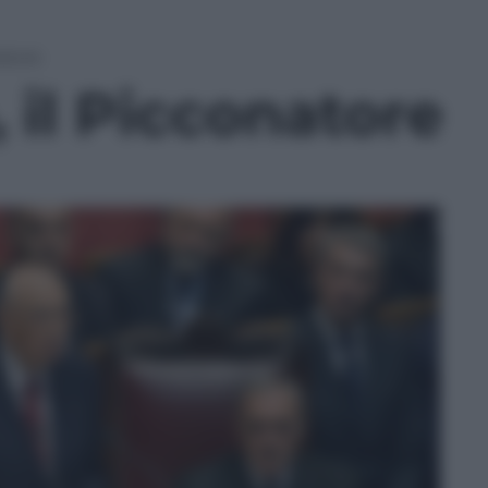
atore
 il Picconatore