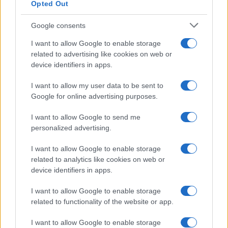
Opted Out
Google consents
I want to allow Google to enable storage
related to advertising like cookies on web or
device identifiers in apps.
I want to allow my user data to be sent to
Google for online advertising purposes.
I want to allow Google to send me
personalized advertising.
I want to allow Google to enable storage
related to analytics like cookies on web or
device identifiers in apps.
I want to allow Google to enable storage
related to functionality of the website or app.
I want to allow Google to enable storage