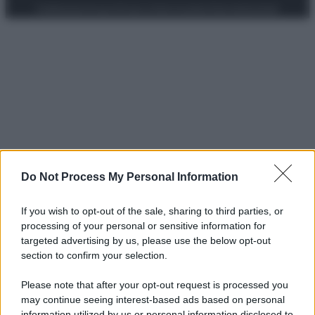
Preferenze Privacy
Privacy Policy
Cookie Policy
Note legali
Do Not Process My Personal Information
If you wish to opt-out of the sale, sharing to third parties, or
processing of your personal or sensitive information for
targeted advertising by us, please use the below opt-out
section to confirm your selection.
Please note that after your opt-out request is processed you
may continue seeing interest-based ads based on personal
information utilized by us or personal information disclosed to