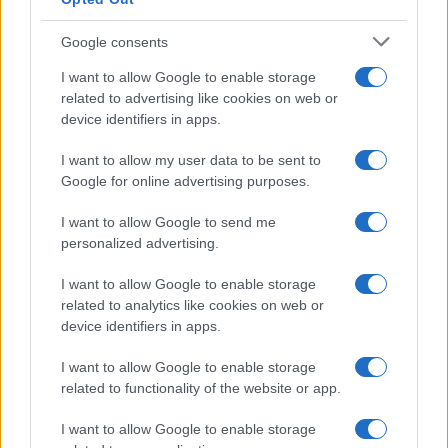
Google consents
I want to allow Google to enable storage
related to advertising like cookies on web or
device identifiers in apps.
I want to allow my user data to be sent to
Google for online advertising purposes.
I want to allow Google to send me
personalized advertising.
I want to allow Google to enable storage
related to analytics like cookies on web or
device identifiers in apps.
I want to allow Google to enable storage
related to functionality of the website or app.
I want to allow Google to enable storage