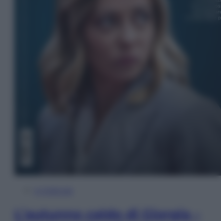
In Edicola
L’autunno caldo di Giorgia –