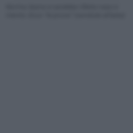
Norma Jeane si sarebbe rifatta naso e
mento. Ecco “le prove” (vendute all’asta)