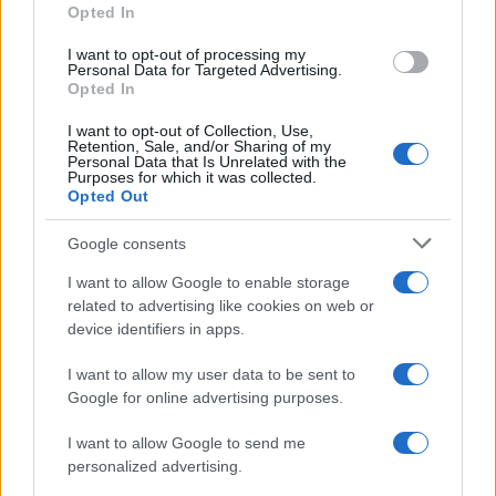
Opted In
grant or deny consent to Google and its third-party tags to
use your data for below specified purposes in below Google
I want to opt-out of processing my
consent section.
Personal Data for Targeted Advertising.
Opted In
I want to opt-out of Collection, Use,
Retention, Sale, and/or Sharing of my
Personal Data that Is Unrelated with the
Purposes for which it was collected.
Opted Out
Google consents
I want to allow Google to enable storage
related to advertising like cookies on web or
device identifiers in apps.
I want to allow my user data to be sent to
Google for online advertising purposes.
I want to allow Google to send me
personalized advertising.