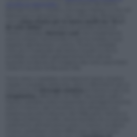
vendite le radiografie
e i documenti del dottor
Michael Gurdin, medico che seguì Marilyn e che nel
frattempo è deceduto. I ben informati riferiscono
che la
base d’asta per le lastre oscilli tra i 15 e i
30 mila dollari
. A vendere la certella clinica di
Marilyn sarebbe
Norman Leaf
, che inizialmente
aveva chiesto l’anonimato e ora ha rivelato il suo
segreto alla Reuters. L’uomo, 72 anni, avrebbe
ricevuto il materiale dal dottor Gurdin e che lo
avrebbe custodito gelosamente fino ad ora,
quando ha deciso di rivolgersi alla nota casa d’aste
Julien’s Auction
di Beverly Hills.
Tra le carte ci sarebbe una lastra al cranio, al setto
nasale e al palato della star, oltre a riferimenti ad un
intervento di
chirurgia estetica
al mento e ad una
rinoplastica
, effettuati nel 1950. Secondo Leaf, a
Marilyn sarebbe stata impiantata cartilagine bovina
sotto il mento, dal momento che all’epoca non
esisteva ancora il silicone. Nel 1958, però, l’attrice si
rivolse al dottor Gurdin, lamentandosi di un piccolo
cedimento all’intervento sotto il mento. Le lastre,
invece, sarebbero state effettuate appena due
mesi prima della morte, per un’
overdose di