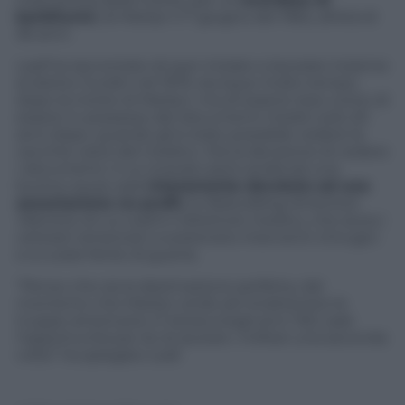
barbiturici
, di Marilyn il 7 giugno del 1962, all’età di
36 anni.
Leaf ha raccontato di aver iniziato a lavorare insieme
al dottor Gurdin nel 1975, dunque molto tempo
dopo la morte di Marilyn, ma di essersi reso conto di
essere in possesso dei documenti medici solo 20
anni dopo, quando gli è stato possibile vedere le
vecchie carte del medico. Ora la decisione di vedere
i documenti, il cui ricavato però andrà ad una
buona causa: sarà
interamente devoluto ad una
associazione no profit
, la
Rebuilding America’s
Warriors
, di cui Leaf è il direttore medico, che aiuta i
veterani americani a sostenere interventi chirugici
e a curare ferite di guerra.
“Penso che sia la destinazione perfetta, dal
momento che Marilyn andò ad intrattenere le
truppe americane in Korea (negli anni ’50): sarà
l’opportunità per lei di aiutare i militari una seconda
volta” ha spiegato Leaf.