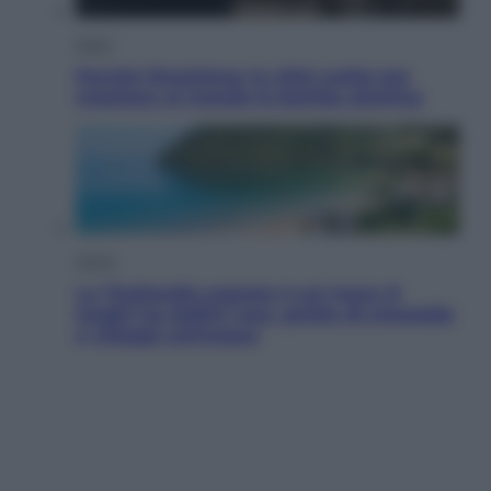
Esteri
Perché Hiroshima: la città scelta per
mostrare al mondo la bomba atomica
Viaggi
La Thailandia segreta è sul mare: 8
luoghi tra delfini rosa, grotte di smeraldo
e villaggi sull’acqua