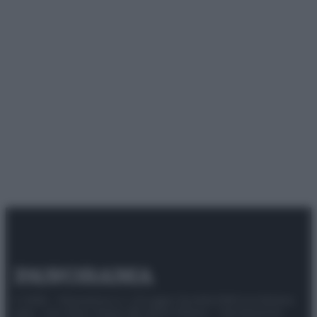
© 2025 – Panorama s.r.l. (Gruppo Società Editrice Italiana
spa) – Via Vittor Pisani 28, 20124 Milano – riproduzione