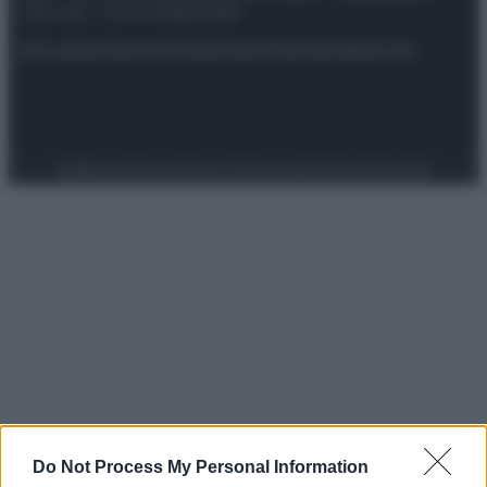
riservata – P.IVA 10518230965
Attualità
Lifestyle
Moda
Video
Podcast
Abbonati
Preferenze Privacy
Privacy Policy
Cookie Policy
Note legali
Do Not Process My Personal Information