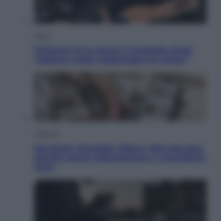
Sport
Pellacani fa la storia: 5 medaglie d’oro
“Adesso voglio raggiungere le cinesi”
Lifestyle
Dal blush Charlotte Tilbury alle tote bag:
perché ormai collezioniamo e rivendiamo
tutto