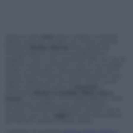
Sulla sua carica
sexy
nessun dubbio, sul biondo
platino qualcuno. Sul fatto che, invece, anche la
bellissima
Marilyn Monroe
fosse passata dal
chirurgo plastico, nessuno (o quasi) aveva il
sospetto. A dire il vero, a giudicare dalle voci che da
qualche tempo circolavano, in più di uno avrebbe
iniziato a intravedere, nella perfezione del viso di
Norma Jeane Mortenson, l’opera di qualche mano
esperta. Adesso, però, arrivano le “prove”: anche
Marilyn Monroe ha ceduto ai
ritocchini
. In
particolare,
Marilyn si sarebbe rifatta naso e
mento
. A “inchiodare” l’icona della bellezza e della
bomba sexy sarebbe la sua cartella clinica e,
siccome il mondo di Hollywood e dintorni vive di
business, ecco che i
raggi X
che dimostrerebbero
gli interventi andranno presto all’asta.
Il prossimo 9 novembre
saranno infatti messe in