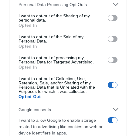
Personal Data Processing Opt Outs
This information may also be disclosed by us to third parties
on the IAB’s List of Downstream Participants that may further
I want to opt-out of the Sharing of my
disclose it to other third parties.
personal data.
Opted In
Please note that this website/app uses one or more Google
services and may gather and store information including but
I want to opt-out of the Sale of my
Personal Data.
not limited to your visit or usage behaviour. You may click to
Opted In
grant or deny consent to Google and its third-party tags to
use your data for below specified purposes in below Google
I want to opt-out of processing my
consent section.
Personal Data for Targeted Advertising.
Opted In
I want to opt-out of Collection, Use,
Retention, Sale, and/or Sharing of my
Personal Data that Is Unrelated with the
Purposes for which it was collected.
Opted Out
Google consents
I want to allow Google to enable storage
related to advertising like cookies on web or
device identifiers in apps.