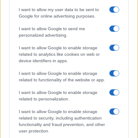
I want to allow my user data to be sent to
Google for online advertising purposes.
I want to allow Google to send me
personalized advertising.
I want to allow Google to enable storage
related to analytics like cookies on web or
device identifiers in apps.
I want to allow Google to enable storage
related to functionality of the website or app.
I want to allow Google to enable storage
related to personalization.
I want to allow Google to enable storage
related to security, including authentication
functionality and fraud prevention, and other
user protection.