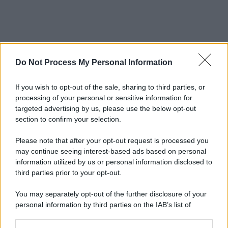
Do Not Process My Personal Information
If you wish to opt-out of the sale, sharing to third parties, or
processing of your personal or sensitive information for
targeted advertising by us, please use the below opt-out
section to confirm your selection.
Please note that after your opt-out request is processed you
may continue seeing interest-based ads based on personal
information utilized by us or personal information disclosed to
third parties prior to your opt-out.
You may separately opt-out of the further disclosure of your
personal information by third parties on the IAB’s list of
downstream participants.