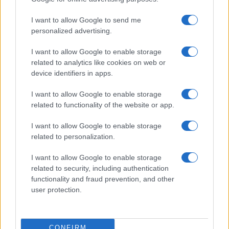
I want to allow Google to send me
personalized advertising.
I want to allow Google to enable storage
related to analytics like cookies on web or
device identifiers in apps.
I want to allow Google to enable storage
related to functionality of the website or app.
I want to allow Google to enable storage
related to personalization.
I want to allow Google to enable storage
related to security, including authentication
functionality and fraud prevention, and other
user protection.
CONFIRM