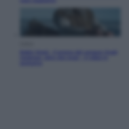
cosa sappiamo
Cinema
Robin Hood – Il prezzo del sangue: Hugh
Jackman, altro che eroe! – Il video in
esclusiva