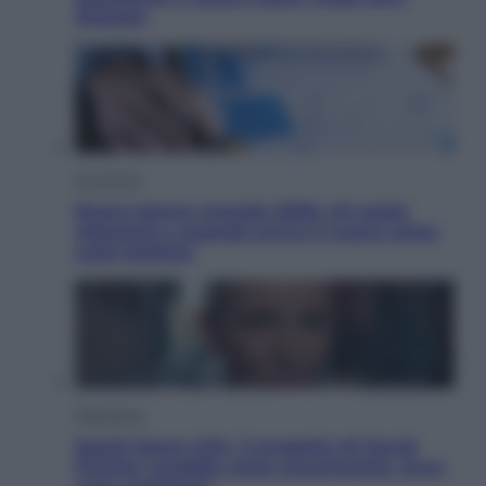
Ottanta
Economia
Nuovo bonus energia 2026, chi potrà
ottenerlo e quando arriva il nuovo aiuto
sulle bollette
Televisione
Squid Game USA, il progetto di David
Fincher sarebbe stato accantonato. Ecco