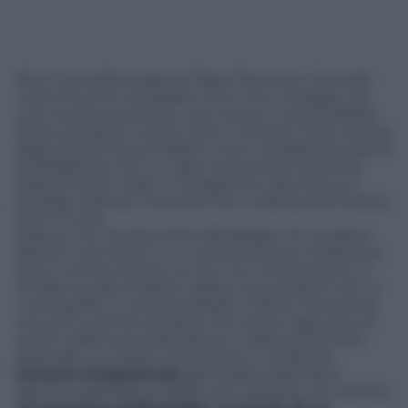
Non è semplice seguire Papa Francesco. Quando
credi di averlo inquadrato ecco che ti sfugge con
una mossa a sorpresa, «uno scarto» imprevedibile.
Così è accaduto con la visita in Messico tanto attesa
dalla Chiesa di quel Paese e ora in programma dal 12
al 18 febbraio. Ma un colpo di scena ha cambiato
radicalmente i piani e ha aggiunto alla visita un
prologo inatteso: l’incontro con il patriarca di Mosca,
Kirill, a Cuba.
Eppure chi conosce bene Bergoglio, chi lo segue
davvero dai tempi in cui era arcivescovo di Buenos
Aires, o prima ancora, sa che non c’è da stupirsi. È
rimasto quello di allora, capace di prendere tutti in
contropiede. E nel suo passato è facile rintracciare
concetti e parole d’ordine che anche oggi sono al
centro della sua predicazione e della sua attività
pastorale. Lo mette molto bene in evidenza
Antonio Scoppettuolo
, giornalista della Rai e
attento osservatore delle cose vaticane, nel volume