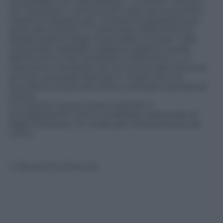
Si prosegue con “educazione”: «I termini “educar”
ed “educacion” ritornano 60 volte nei suoi scritti»,
registra Scoppettuolo. Tuttavia la trattazione più
puntuale avviene il 1° settembre 1999 di fronte
all’associazione degli imprenditori cristiani: «Alla
cultura del naufragio vogliamo opporre quella
dell’incontro, che combatta il relativismo. (…) Il
relativismo combacia con la rinuncia alla ricerca di
principi universali, facendo in modo che ci si
accontenti di piccole verità e certezze a portata di
mano».
E il volume, a poco a poco, prende in
considerazione tutto il vocabolario essenziale di
Papa Francesco. Un modo per conoscerlo più da
vicino.
© Riproduzione Riservata