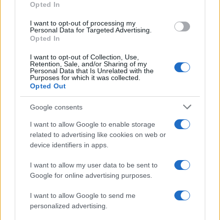
Opted In
grant or deny consent to Google and its third-party tags to
use your data for below specified purposes in below Google
I want to opt-out of processing my
consent section.
Personal Data for Targeted Advertising.
Opted In
I want to opt-out of Collection, Use,
Retention, Sale, and/or Sharing of my
Personal Data that Is Unrelated with the
Purposes for which it was collected.
Opted Out
Google consents
I want to allow Google to enable storage
related to advertising like cookies on web or
device identifiers in apps.
I want to allow my user data to be sent to
Google for online advertising purposes.
I want to allow Google to send me
personalized advertising.