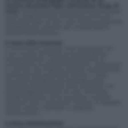
«Il cammino di Bergoglio. Le parole di un
vescovo diventato Papa» (ed.Insieme, 113 pp, 10
euro)
. Un’analisi attenta e documentatissima degli
scritti e degli interventi di Francesco prima che
diventasse Papa. Un libro unico nella sua originalità,
ma soprattutto utilissimo per comprendere e
seguire Papa Francesco.
Il valore della tenerezza
Si comincia con «ternura», cioè «tenerezza» che
«non è la virtù del debole, al contrario denota
fortezza d’animo e capacità di attenzione, di
compassione, di vera apertura all’altro». Tenerezza è
un termine che il Papa ha utilizzato nell’omelia per
la Messa di inizio pontificato ma che in realtà,
documenta Scoppettuolo, Bergoglio aveva
adoperato già centinaia di volte, soprattutto nei
pellegrinaggi alla Vergine di Lujan. Tenerezza,
spiega il pontefice con le sue parole, «vuol dire
“apertura” ed è il contrario di “chiusura”. È l’opposto
di certi cristiani “inamidati” in spagnolo
“almidonados”».
La forza dell’educazione