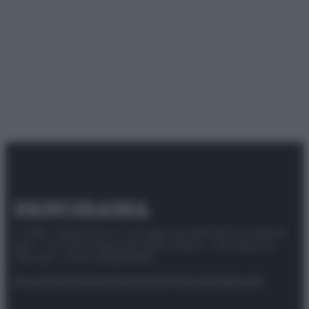
© 2025 – Panorama s.r.l. (Gruppo Società Editrice Italiana
spa) – Via Vittor Pisani 28, 20124 Milano – riproduzione
riservata – P.IVA 10518230965
Attualità
Lifestyle
Moda
Video
Podcast
Abbonati