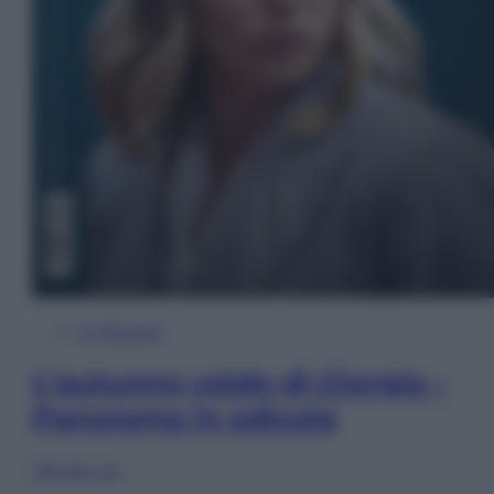
In Edicola
L’autunno caldo di Giorgia –
Panorama in edicola
Sfoglia ora