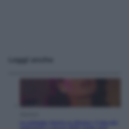
Leggi anche
Televisione
Le schegge riporta su Disney+ il lato più
seducente e oscuro della moda anni