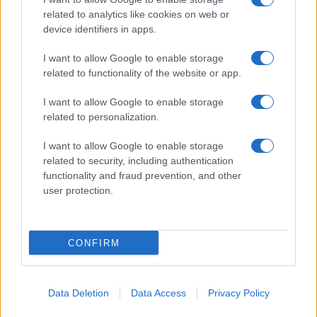
related to analytics like cookies on web or
device identifiers in apps.
I want to allow Google to enable storage
related to functionality of the website or app.
I want to allow Google to enable storage
related to personalization.
I want to allow Google to enable storage
related to security, including authentication
functionality and fraud prevention, and other
user protection.
CONFIRM
Data Deletion
Data Access
Privacy Policy