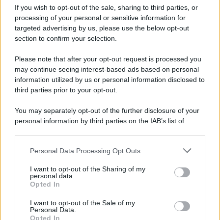
If you wish to opt-out of the sale, sharing to third parties, or
processing of your personal or sensitive information for
targeted advertising by us, please use the below opt-out
section to confirm your selection.
Please note that after your opt-out request is processed you
may continue seeing interest-based ads based on personal
information utilized by us or personal information disclosed to
third parties prior to your opt-out.
You may separately opt-out of the further disclosure of your
personal information by third parties on the IAB’s list of
downstream participants.
Personal Data Processing Opt Outs
This information may also be disclosed by us to third parties
on the IAB’s List of Downstream Participants that may further
I want to opt-out of the Sharing of my
disclose it to other third parties.
personal data.
Opted In
Please note that this website/app uses one or more Google
services and may gather and store information including but
I want to opt-out of the Sale of my
Personal Data.
not limited to your visit or usage behaviour. You may click to
Opted In