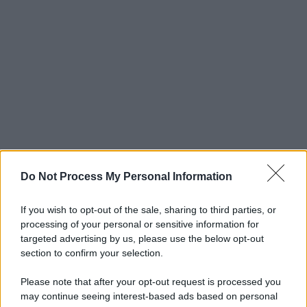
Do Not Process My Personal Information
If you wish to opt-out of the sale, sharing to third parties, or
processing of your personal or sensitive information for
targeted advertising by us, please use the below opt-out
section to confirm your selection.
Please note that after your opt-out request is processed you
may continue seeing interest-based ads based on personal