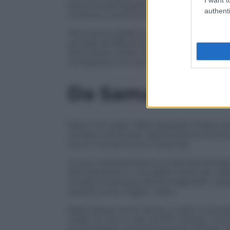
estrema dell’organismo a un’infezione c
authenti
mettere a rischio la vita del paziente in
Poco prima della sua morte, il compagno
aiutarla ad affrontare le spese mediche e
descrizione della campagna veniva racc
complessa e la necessità di un support
Da Samara in The
Nata il 24 luglio 1990, Daveigh Chase e
remake americano dell’omonimo horror g
horror nei primi anni Duemila.
La sua interpretazione di Samara Morga
dal televisore in una delle scene più ce
rimasta impressa nell’immaginario colle
Award come miglior villain.
Nello stesso anno arrivò un altro succes
infatti la voce a Lilo nel film Disney
Lilo 
personaggio completamente diverso risp