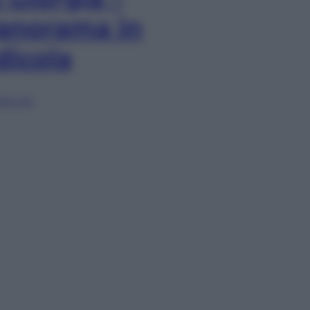
anorama in
dicola
lia ora