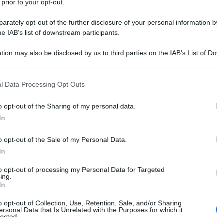
 prior to your opt-out.
, l’attrice che interpretò Samara in The
lo & Stitch. La causa della morte sarebbe
rately opt-out of the further disclosure of your personal information by
he IAB’s list of downstream participants.
tion may also be disclosed by us to third parties on the IAB’s List of 
 that may further disclose it to other third parties.
 that this website/app uses one or more Google services and may gath
l Data Processing Opt Outs
including but not limited to your visit or usage behaviour. You may click 
 to Google and its third-party tags to use your data for below specifi
o opt-out of the Sharing of my personal data.
ogle consent section.
In
o opt-out of the Sale of my Personal Data.
In
to opt-out of processing my Personal Data for Targeted
ing.
In
o opt-out of Collection, Use, Retention, Sale, and/or Sharing
ersonal Data that Is Unrelated with the Purposes for which it
se, l’attrice statunitense diventata celebre
lected.