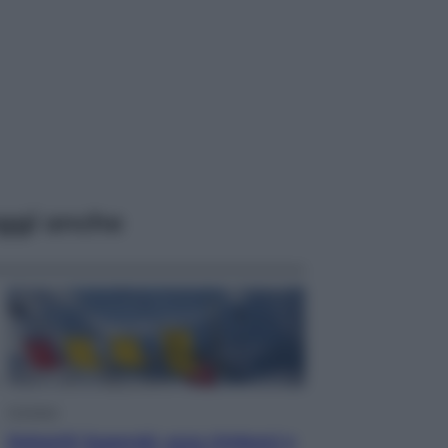
ggi anche
Cronaca
Dolomiti Superski, ecco rimborsi e