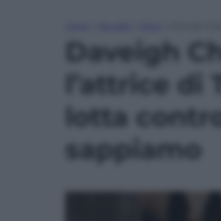
Home
»
Attualità
»
Esteri
»
Daveigh Chase
Daveigh Ch
l’attrice d
lotta contr
sappiamo