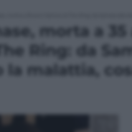
, morta a 35 anni l’attrice di The Ring: da Samara alla l
ase, morta a 35
i The Ring: da Sa
o la malattia, co