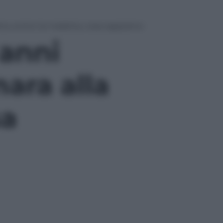
otta contro la malattia, cosa sappiamo
 anni
mara alla
sa