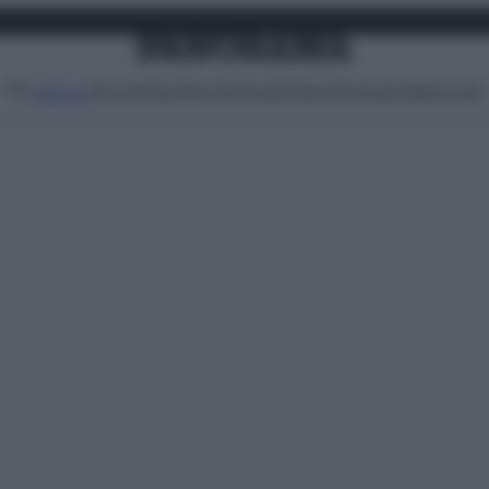
Attualità
Lifestyle
Moda
Video
Podcast
Abbonati
MENU