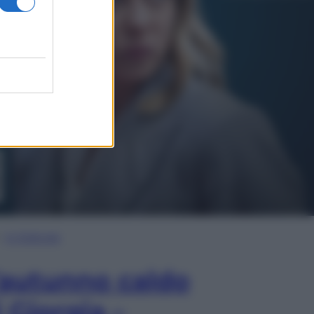
In Edicola
’autunno caldo
i Giorgia –