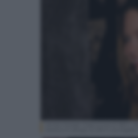
Actress Daveigh Chase arrives at HBO’s “Bi
America on January 12, 2011 in Los Angeles,