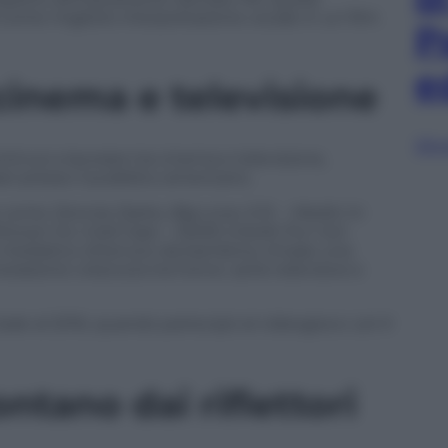
ome migliore interpretazione vocale in un film
P
e
 cinema e televisione
Sfog
tinuò a lavorare tra cinema e televisione,
ri presso il pubblico americano.
ie come
Donnie Darko
,
Big Love
,
E.R. – Medici in
hoven 5
e
Cold Case – Delitti irrisolti
. Pur non
o mediatico ottenuto da bambina, rimase una
razione cresciuta tra horror, serie televisive e
risale al 2016, quando partecipò al videogioco
Let It
lontano dai riflettori