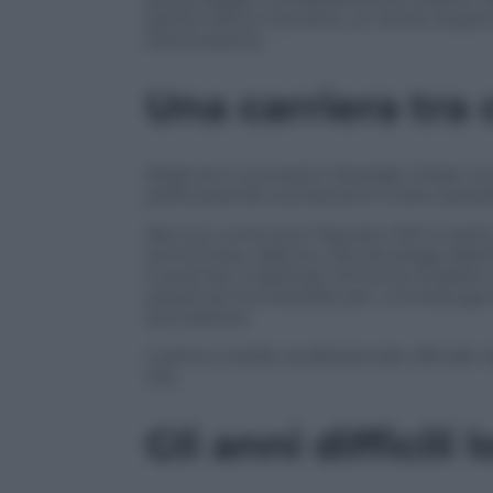
performance ricevette un Annie Award c
d’animazione.
Una carriera tra
Negli anni successivi Daveigh Chase con
partecipando a produzioni molto popola
Nel suo curriculum figurano film e ser
prima linea
,
Sabrina, vita da strega
,
Beet
riuscendo a replicare l’enorme impatt
presenza riconoscibile per un’intera gene
animazione.
L’ultimo credito professionale ufficiale 
Die
.
Gli anni difficili 