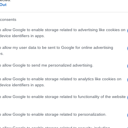
uolo di Samara Morgan nell’horror cult
The Ring
e alla
Out
 L’attrice è morta il 16 giugno all’età di 35 anni. La
o del mondo, ha riacceso l’interesse attorno a una
consents
lla sua generazione.
icano TMZ e confermato dal compagno Roy
o allow Google to enable storage related to advertising like cookies on
 causa di una meningite accompagnata da una
evice identifiers in apps.
 provocato complicazioni settiche. Una morte
e i fan che l’avevano conosciuta da bambina sul
o allow my user data to be sent to Google for online advertising
s.
to allow Google to send me personalized advertising.
orte: meningite e
o allow Google to enable storage related to analytics like cookies on
evice identifiers in apps.
o allow Google to enable storage related to functionality of the website
e indicano che Daveigh Chase stava affrontando
 La meningite è un’infiammazione delle membrane
 e, in alcuni casi, può evolvere rapidamente
o allow Google to enable storage related to personalization.
gravi.
e stata aggravata da una sepsi, una risposta
o allow Google to enable storage related to security, including