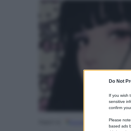
Do Not Pr
If you wish 
sensitive in
confirm your
Please note
Google
Discover
Fo
Seguici su
based ads b