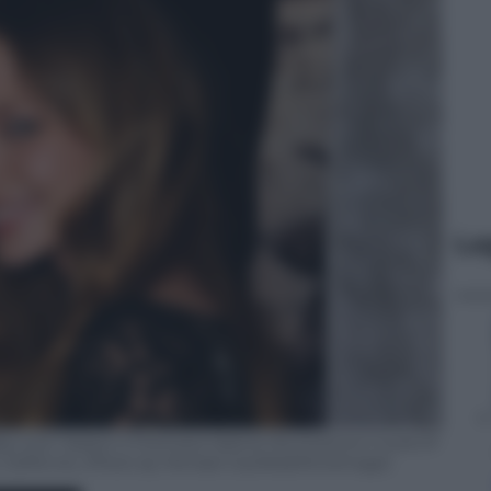
Le
g Love” Season 5 Premiere held at the Directors Guild Of
 California. (Photo by Michael Caulfield/WireImage)