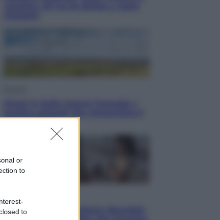
voucher: chi ne ha diritto e come
chiederli
Energia
Aiuto! in Italia manca l’energia. I
quattro ostacoli che minacciano il
nostro futuro
sonal or
ection to
Cinema
nterest-
Tony, il giovane Anthony Bourdain
closed to
prima del mito: il film che racconta