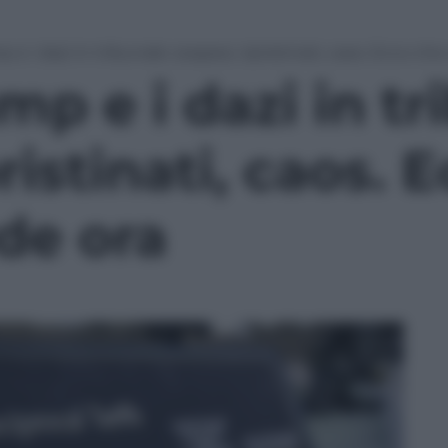
e i dazi in tribunale: sospesi, ripristinati, caos. Ecco ch
p e i dazi in tr
ristinati, caos. 
de ora