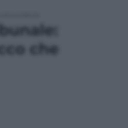
e cosa succede ora
ibunale:
Ecco che