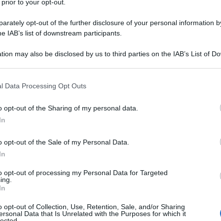
 prior to your opt-out.
e sono sempre meno
rately opt-out of the further disclosure of your personal information by
he IAB’s list of downstream participants.
tion may also be disclosed by us to third parties on the IAB’s List of 
 that may further disclose it to other third parties.
 that this website/app uses one or more Google services and may gath
l Data Processing Opt Outs
including but not limited to your visit or usage behaviour. You may click 
 to Google and its third-party tags to use your data for below specifi
o opt-out of the Sharing of my personal data.
ogle consent section.
In
o opt-out of the Sale of my Personal Data.
In
to opt-out of processing my Personal Data for Targeted
ing.
In
ha accolto il ricorso della Casa bianca
24 ore la maggior parte dei
dazi imposti
dal
o opt-out of Collection, Use, Retention, Sale, and/or Sharing
 stati prima sospesi e poi reintrodotti. Ma quali
ersonal Data that Is Unrelated with the Purposes for which it
lected.