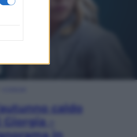
In Edicola
’autunno caldo
i Giorgia –
anorama in