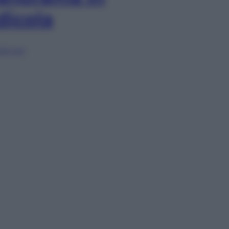
dicola
lia ora