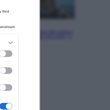
 third
Cinema
Downstream
Robin Hood – Il prezzo del sangue:
Hugh Jackman, altro che eroe! – Il
er and store
video in esclusiva
to grant or
ed purposes