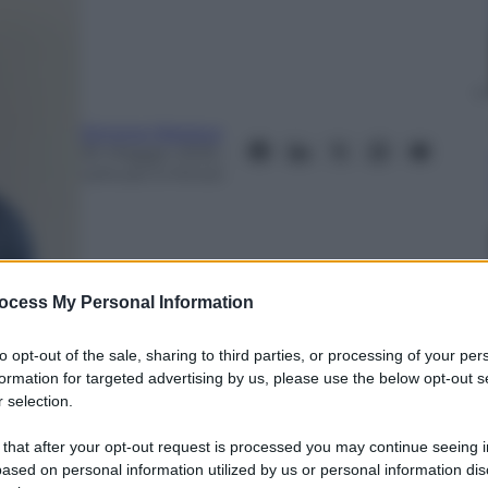
Simone Mesisca
30 Maggio 2025
–
Lettura: 5 minuti
ocess My Personal Information
to opt-out of the sale, sharing to third parties, or processing of your per
formation for targeted advertising by us, please use the below opt-out s
 selection.
nti preferite
 that after your opt-out request is processed you may continue seeing i
 2 aprile. Il 29 maggio un tribunale
ased on personal information utilized by us or personal information dis
 sblocca. La Casa Bianca ricorre alla Corte