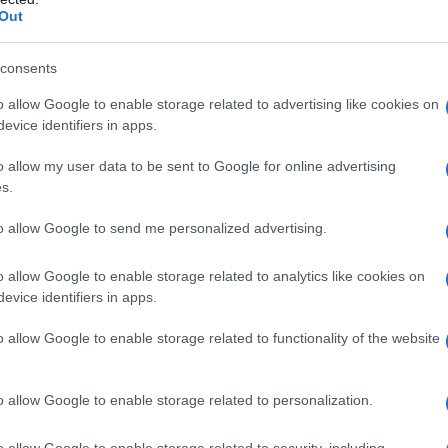
Out
azi” non è facile seguire il filo degli eventi.
n po’ di chiarezza in merito a questa faccenda.
consents
 dazi e il “Liberation
o allow Google to enable storage related to advertising like cookies on
evice identifiers in apps.
o allow my user data to be sent to Google for online advertising
s.
dazi del 25% nel febbraio di quest’anno su tutte le
to allow Google to send me personalized advertising.
sico (oltre che del 10% alla Cina), a marzo
ura imposta alla Cina, portandola al 20%.
È ad
o allow Google to enable storage related to analytics like cookies on
è informalmente cominciata
. Il 2 aprile, infatti, il
evice identifiers in apps.
 il “Liberation Day”, annunciando una nuova
elli che ha definito «decenni di relazioni
iato i produttori e i lavoratori americani».
o allow Google to enable storage related to functionality of the website
le Rose della Casa Bianca, Trump ha firmato
politica tariffaria globale estesa, descritta come la
o allow Google to enable storage related to personalization.
a» degli Stati Uniti. con questo ordine esecutivo
 livelli.
o allow Google to enable storage related to security, including