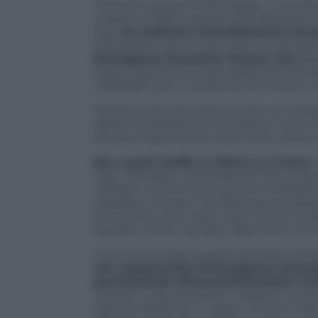
Arriviamo quindi al 28 maggio. In quella
creata nel 1980 e avente giurisdizione n
dazi,
ha ordinato l’annullamento imme
americana; non di tutti i dazi, ma di que
Emergency Economic Powers Act
(Iee
stata male interpretata dall’amministraz
utilizzabili solo in presenza di minacce «
Minacce che secondo la Corte non esiston
all’amministrazione di emettere entro 10
attuare l’ingiunzione della Corte stessa. I
Ma a quali tariffe si riferiva la Corte?
Day”: Dal dazio universale del 10%, ai da
variabili. La corte aveva anche invalidato
Canada e Cina per via delle preoccupazio
di Fentanyl. Non erano stati invece invali
specifici, come l’acciaio, l’alluminio e le
Circa 24 ore dopo questa decisione della
una sospensione d’emergenza (emerg
permettendo all’amministrazione Trum
mentre il caso procede in appello. Gli S
dazi attualmente in vigore, ovvero il 10%