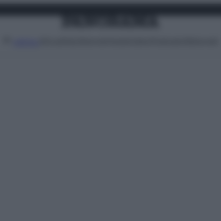
Attualità
Lifestyle
Moda
Video
Podcast
Abbonati
MENU