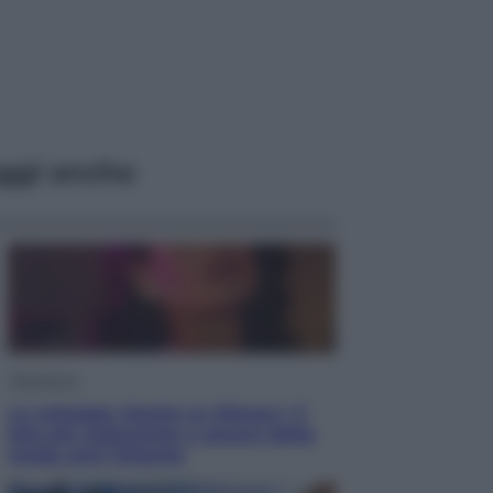
ggi anche
Televisione
Le schegge riporta su Disney+ il
lato più seducente e oscuro della
moda anni Ottanta