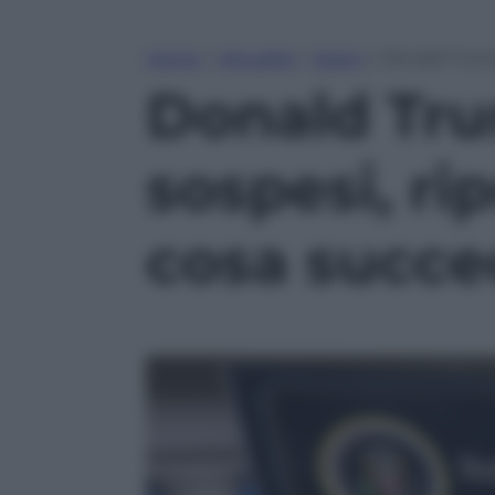
Home
»
Attualità
»
Esteri
»
Donald Trump 
Donald Trum
sospesi, rip
cosa succe