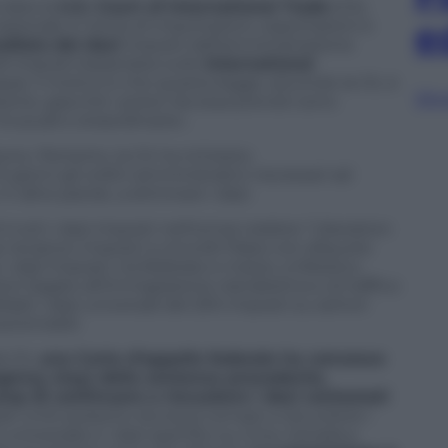
 data la
U.S. Court of International Trade
(Cit),
e
azionale in tema di importazioni, esportazioni e
diato dei dazi
imposti dall’amministrazione
lli imposti basandosi sullo
International
pa). Il motivo è che questa legge, secondo la Cit, è
Sfog
ione, giacché i poteri da essa previsti sono
inusuali e straordinarie».
o. Pertanto, la Cit ha richiesto
 giorni gli ordini amministrativi necessari ad
n altre parole, a eliminare i dazi.
A tutti i dazi imposti nell’ormai celebre “Liberation
zi reciproci imposti a circa 60 Paesi con aliquote
 i dazi imposti, tra febbraio e marzo, a Messico,
ni legate all’immigrazione clandestina e al traffico
dati i dazi universali del 25% imposti su settori
 automobili.
 Cit,
una Corte d’appello federale ha concesso
ency stay) della sentenza precedente,
p di continuare a riscuotere i dazi contestati
tati Uniti possono dunque tornare a riscuotere i
 universale e i dazi specifici su Cina, Canada e