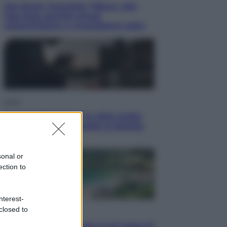
Dal blush Charlotte Tilbury alle
tote bag: perché ormai
collezioniamo e rivendiamo tutto
Esteri
Perché Hiroshima: la città scelta
per mostrare al mondo la bomba
atomica
sonal or
ection to
nterest-
closed to
Viaggi
La Thailandia segreta è sul mare: 8