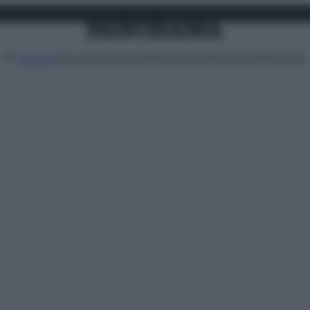
Attualità
Lifestyle
Moda
Video
Podcast
Abbonati
MENU