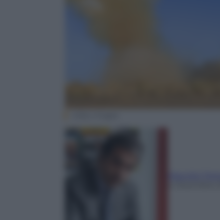
Getty Images
Maurizio Tort
4 Dicembre 