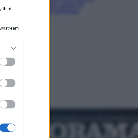
luoghi tra delfini rosa, grotte di
 third
smeraldo e villaggi sull’acqua
Downstream
er and store
to grant or
ed purposes