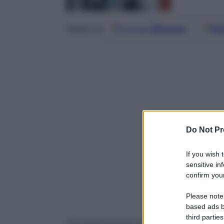
Google
Discover
Fo
Seguici su
Do Not Pr
If you wish 
sensitive in
confirm your
Please note
based ads b
third parties
Voli sperimentali di vettori plananti ipe