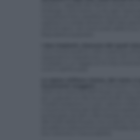
Intanto, i segnali del riarmo cinese son
Strategic Command, cui fa capo l’arsena
inquietanti foto satellitari di due siti 
ospitarvi in totale almeno 230 silos destin
città di Hami, nel nord-ovest della Cina
Repubblica popolare.
I due impianti, ciascuno dei quali mi
una misura quattro volte superiore all’
ospiteranno soprattutto i nuovi DF-5, mis
multiple in un raggio di 13 mila chilomet
Uniti e dell’Europa.
La spesa militare cinese, del resto, è 
incrementi maggiori.
Lo Stockolm inte
2020 sia cresciuta dell’1,9 per cento e n
per superare la cifra record di 261 miliard
modernizzazione in tutti i settori militar
e la prima metà del 2021 la Cina sopratt
portandolo da 320 a 350 testate: può sem
alle 6.255 della Russia, ma va detto che
accadeva nella prima Guerra fredda, bens
loro velocità e manovrabilità.