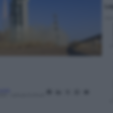
Le
orella
2021
– Lettura: 6 minuti