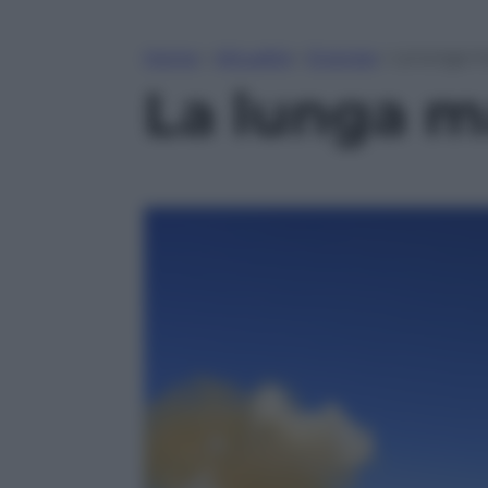
Home
»
Attualità
»
Energia
»
La lunga m
La lunga m