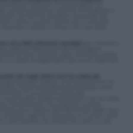
o sempre più frequenti. Lo scorso agosto l’Us
le nucleare americano, ha fornito al Congresso le
missilistici che Pechino starebbe costruendo, per
ati a vettori nucleari: il primo sito è vicino alla
, il secondo è ubicato a Yumen, nel cuore della
sura circa 800 chilometri quadrati
(per intenderci,
area urbana di Milano) secondo il Pentagono
sili di 33 metri d’altezza capaci di lanciare testate
ri, e in grado di raggiungere ogni punto degli Stati
quella che negli ultimi anni ha subìto gli
rnational peace research institute stima che nel
el 2021 si impennerà addirittura del 6,8 per cento
i di dollari. È una potente spinta alla
i, ma gli analisti svedesi sottolineano che tra il 2020
utto ha accresciuto il suo arsenale nucleare,
brare poco, rispetto alle 5.550 testate degli Usa e
 il confronto oggi non si gioca più sui numeri, come
ì sull’evoluzione tecnologica dei vettori e sulla