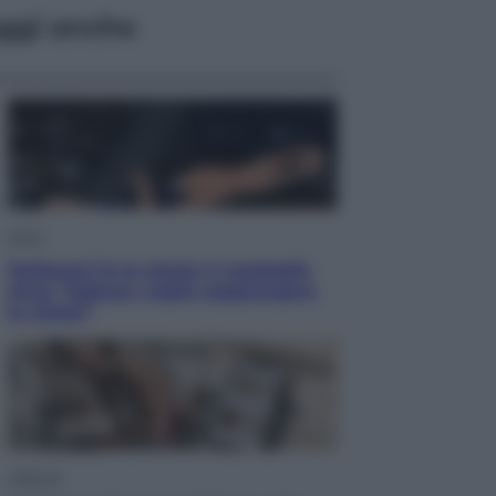
ggi anche
Sport
Pellacani fa la storia: 5 medaglie
d’oro “Adesso voglio raggiungere
le cinesi”
Lifestyle