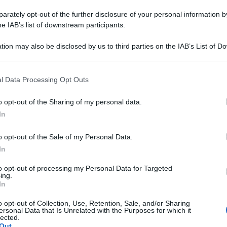
o del migliaio di testate nel 2030. Il regime di
rately opt-out of the further disclosure of your personal information by
ssetto atomico. Che garantisca il suo
he IAB’s list of downstream participants.
tion may also be disclosed by us to third parties on the IAB’s List of 
to 42 metri il cui nome in cinese significa «Lunga
 that may further disclose it to other third parties.
 di Mao Zedong. Poche settimane fa, un Chang Zheng
 una base nel centro della Repubblica popolare.
 that this website/app uses one or more Google services and may gath
l Data Processing Opt Outs
ondo, misterioso missile in grado di viaggiare
including but not limited to your visit or usage behaviour. You may click 
 to Google and its third-party tags to use your data for below specifi
o opt-out of the Sharing of my personal data.
ogle consent section.
n giro completo attorno alla Terra seguendo
In
ra.
Quindi ha puntato il muso verso il basso,
distruggendosi nell’impatto. È accaduto poche
o opt-out of the Sale of my Personal Data.
izi segreti occidentali. Fonti del Pentagono
ebbe «mancato il suo obiettivo» di 32 chilometri, e
In
che si fosse chiaramente trattato di un «veicolo»
to opt-out of processing my Personal Data for Targeted
ing.
In
ia e della National security agency
ritengono che
testato un nuovo, pericoloso sistema d’attacco
o opt-out of Collection, Use, Retention, Sale, and/or Sharing
onico infatti hanno mostrato la sua grande
ersonal Data that Is Unrelated with the Purposes for which it
 viaggiare su traiettorie che evitano i siti di difesa
lected.
e semplici: virando e planando, quel missile-
Out