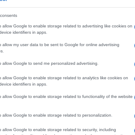
re indisturbato qualsiasi obiettivo.
Taylor Fravel
,
s institute of technology e tra i massimi tecnici
consents
un velivolo planante ipersonico armato con una
lizzante, in quanto in grado di eludere i sistemi
o allow Google to enable storage related to advertising like cookies on
evice identifiers in apps.
 mossa della nuova Guerra fredda tra
one che ricorda sempre più quello che negli anni
o allow my user data to be sent to Google for online advertising
o-militare tra Stati Uniti e Unione sovietica. Anche
s.
e nuovi, lanci sperimentali, postazioni di lancio
nte. E, soprattutto, la corsa a riempire gli
to allow Google to send me personalized advertising.
Military and security developments involving the
he il dipartimento americano della Difesa ha appena
’Esercito popolare di liberazione cinese intende
o allow Google to enable storage related to analytics like cookies on
i al 2027, per superare la soglia delle mille testate
evice identifiers in apps.
o allow Google to enable storage related to functionality of the website
ille, era stato annunciato 18 mesi fa dal
glese del Partito comunista cinese. Il 7 maggio
ritto che il governo di Pechino avrebbe dovuto
o allow Google to enable storage related to personalization.
i fino a mille» e dotarsi di «almeno 100 nuovi
cità profetiche: da anni il
Global Times
viene
dente-dittatore Xi Jinping proclama il suo verbo al
o allow Google to enable storage related to security, including
 che compaiono sul giornale vengono analizzate,