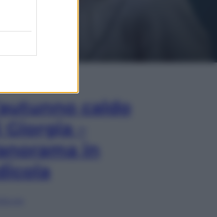
In Edicola
’autunno caldo
i Giorgia –
anorama in
dicola
lia ora