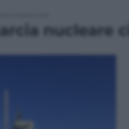
arcia nucleare cinese
arcia nucleare c