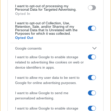
use your data for below specified purposes in below Google
I want to opt-out of processing my
consent section.
Personal Data for Targeted Advertising.
Opted In
I want to opt-out of Collection, Use,
Retention, Sale, and/or Sharing of my
Personal Data that Is Unrelated with the
Purposes for which it was collected.
Opted Out
Google consents
I want to allow Google to enable storage
related to advertising like cookies on web or
device identifiers in apps.
I want to allow my user data to be sent to
Google for online advertising purposes.
I want to allow Google to send me
personalized advertising.
I want to allow Google to enable storage