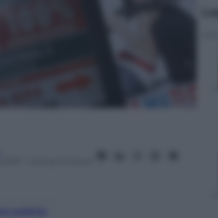
Le
a
 2013
– Lettura: 3 minuti
nti preferite