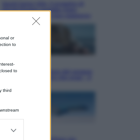
Squid Game USA, il progetto di
David Fincher sarebbe stato
accantonato. Ecco cosa sappiamo
sonal or
ection to
Cinema
nterest-
closed to
Robin Hood – Il prezzo del sangue:
Hugh Jackman, altro che eroe! – Il
video in esclusiva
 third
Downstream
er and store
Viaggi
to grant or
Perché Vietnam Airlines sta