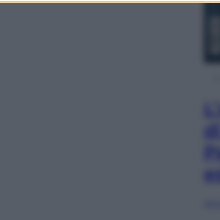
L
d
P
e
Sfog