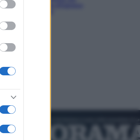
ed purposes
diventando la porta d’ingresso
italiana verso l’Asia