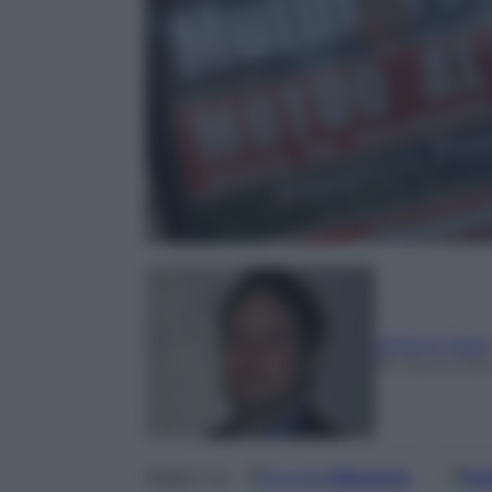
Andrea Telar
20 Novembre
Google
Discover
Fo
Seguici su