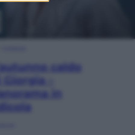
In Edicola
’autunno caldo
i Giorgia –
anorama in
dicola
lia ora