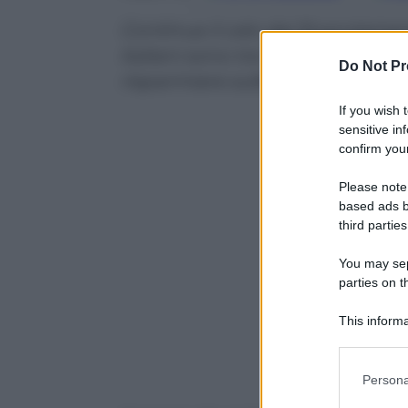
Continua il calo dei finanziamen
italiani sono tra i più alti d’Eur
Do Not Pr
risparmiare sulle rate
If you wish 
sensitive in
confirm your
Please note
based ads b
third parties
You may sepa
parties on t
This informa
Participants
Please note
Persona
information 