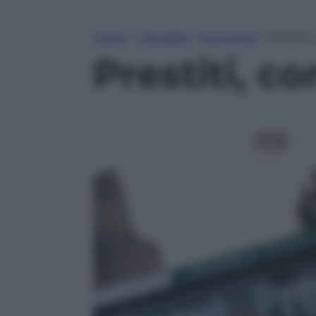
Home
»
Attualità
»
Economia
»
Prestiti,
Prestiti, c