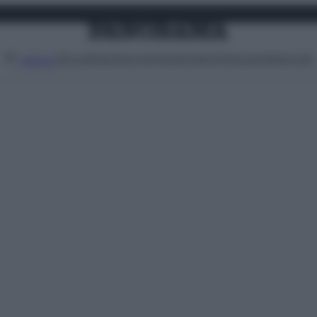
Attualità
Lifestyle
Moda
Video
Podcast
Abbonati
MENU