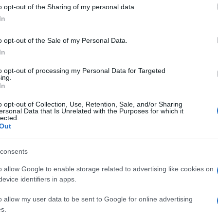
 to Google and its third-party tags to use your data for below specifi
ostenuti rispetto a qualche mese fa. E’ l’andamento
o opt-out of the Sharing of my personal data.
ogle consent section.
 erogati in Italia.
A rilevarlo è l’ultimo
bollettino
In
lume di speranza per il futuro. Il volume dei
un
trend in discesa (- 3,8% su base annua)
, ma
o opt-out of the Sale of my Personal Data.
gliore rispetto a quello di settembre (quando il
In
to opt-out of processing my Personal Data for Targeted
ing.
 italiano è rappresentata ancora dal
livello dei
In
, sono tra i più alti d’Europa.
Per i prestiti fino a 1
n finanziarie, l’Abi rileva un tasso medio di mercato
o opt-out of Collection, Use, Retention, Sale, and/or Sharing
ersonal Data that Is Unrelated with the Purposes for which it
 che si registra nel resto del Vecchio Continente.
lected.
ogati alle famiglie: secondo la Banca Centrale
Out
er l’acquisto rateale dei beni di consumo
) pagano in media
una quota di interessi annua
gistrato invece in altre nazioni del Vecchio
consents
ia.
o allow Google to enable storage related to advertising like cookies on
prestiti sono indubbiamente più pesanti che nel
evice identifiers in apps.
 però, le famiglie e i consumatori di tutta la
inanziamenti che costano sensibilmente meno
o allow my user data to be sent to Google for online advertising
n tasso inferiore al
7-8%
annuo. Per individuarli, è
s.
cioè i siti internet come
Facile.it
,
PrestitiOnline
,