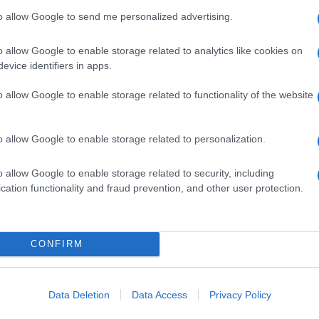
e permettono di confrontare tra loro condizioni
to allow Google to send me personalized advertising.
à di credito al consumo italiane.
ile in 5 anni e destinato all’acquisto dell’auto
,
o allow Google to enable storage related to analytics like cookies on
 vengono selezionati quattro prodotti con un taeg
evice identifiers in apps.
e all’8%. Il finanziamento più conveniente in questo
dis
che, per il rimborso di 10mila euro in cinque
o allow Google to enable storage related to functionality of the website
di 196,36
euro al mese (con un taeg del 6,96%).
ndomestic Banca
(rata di 199,43 euro mensili e taeg
ispettivamente, da
Agos Ducato (Rateweb)
e da
o allow Google to enable storage related to personalization.
 un taeg attorno al 7,6% annuo.
 ITALIA
o allow Google to enable storage related to security, including
cation functionality and fraud prevention, and other user protection.
DELLO STATO
ACCOMANNI
CONFIRM
Data Deletion
Data Access
Privacy Policy