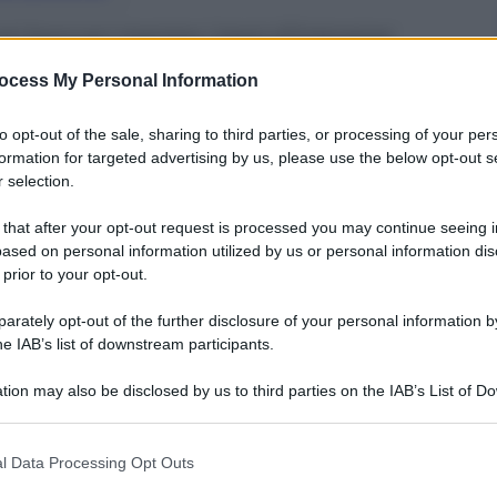
ti bancari mentre i tassi d’interesse
opa. Con un po’ di attenzione, però, si può
ocess My Personal Information
to opt-out of the sale, sharing to third parties, or processing of your per
formation for targeted advertising by us, please use the below opt-out s
 selection.
 that after your opt-out request is processed you may continue seeing i
ased on personal information utilized by us or personal information dis
 prior to your opt-out.
rately opt-out of the further disclosure of your personal information by
he IAB’s list of downstream participants.
tion may also be disclosed by us to third parties on the IAB’s List of 
 that may further disclose it to other third parties.
 that this website/app uses one or more Google services and may gath
l Data Processing Opt Outs
including but not limited to your visit or usage behaviour. You may click 