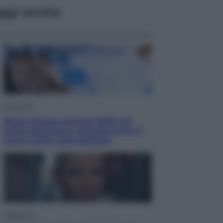
ggi anche
Economia
Nuovo bonus energia 2026, chi
potrà ottenerlo e quando arriva il
nuovo aiuto sulle bollette
Televisione