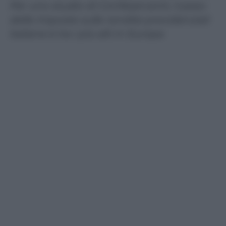
Per uno studio di Confesercenti, il peso
delle imposte sulle rendite previdenziali
italiane è tra i più alti in Europa