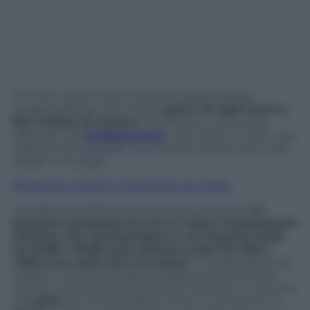
Tra il 9 e il 20% circa. E’ la quota degli assegni
erogati dall’Inps che il fisco
porta via ogni anno a
16,5 milioni di anziani.
A rivelarlo è uno studio
realizzato da
Confesercenti
, che mette in luce una
realtà incontestabile: i pensionati italiani sono i più
tassati in Europa.
PENSIONI D’ORO E PENSIONI DA FAME
L’analisi di Confesercenti ha preso in esame
le
pensioni comprese tra 1,5 e 3 volte il trattamento
minimo, che corrispondono a un importo lordo
tra 9.661 e 19.322 euro all’anno (cioè tra 700 e
1.200 euro netti circa al mese)
. In questa fascia di
reddito, il peso dell’irpef (l’imposta sulle persone
fisiche, comprese le addizionali) varia tra un minimo
del
9,17%
per chi guadagna meno e arriva sino al