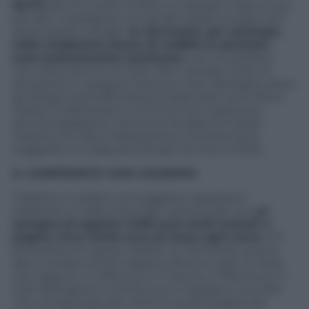
20,7%
per chi riceve invece un assegno Inps un po’
più alto. Il paragone con gli altri paesi europei non
lascia spazio a dubbi.
In Germania, per esempio,
nella medesima fascia di reddito le pensioni
sono praticamente esentasse
, con un prelievo
che varia tra lo 0 e lo 0,2%. Non cambia molto la
situazione in Spagna, Francia e Gran Bretagna, dove
gli assegni previdenziali più bassi (pari una volta e
mezzo il trattamento minimo) non subiscono
alcuna tassazione mentre le rendite di medio
importo (3 volte il trattamento minimo) sono
soggette a un’aliquota fiscale tra il 5,2 e il 9,2%.
IL CONFRONTO CON L’EUROPA
Tradotto in soldoni, la maggiore tassazione
esistente in Italia costringe i pensionati con
un
assegno di appena 1.500 euro lordi mensili a
pagare circa 4mila euro di tasse ogni anno.
Chi
percepisce lo stesso reddito in Germania, invece,
deve versare al fisco appena 39 euro ogni 12 mesi,
che salgono a 1.000 euro in Francia, a 1.500 euro in
Gran Bretagna e a 2mila euro in Spagna, una cifra
che corrisponde alla metà di quella pagata dai