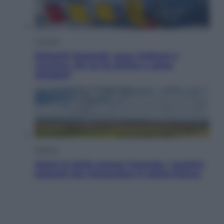
Cronaca
Dolomiti Superski, ecco rimborsi e
voucher: chi ne ha diritto e come
chiederli
Energia
Aiuto! In Italia manca l’energia. I quattro
ostacoli che minacciano il nostro futuro