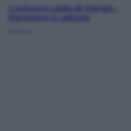
L’autunno caldo di Giorgia –
Panorama in edicola
Sfoglia ora