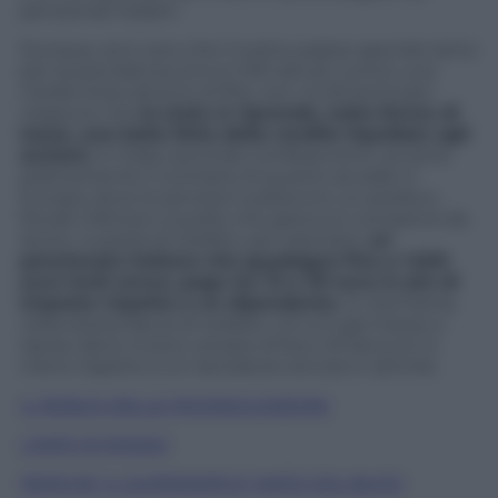
pensionati italiani.
Dunque, se è vero che il nostro paese spende tanto
per la previdenza (circa il 15% del pil, contro una
media Ocse attorno al 9%), non va dimenticato
neppure che
lo stato si riprende, sotto forma di
tasse, una bella fetta delle rendite liquidate agli
anziani.
In Italia, secondo Confesercenti, avviene
praticamente il contrario di quanto accade in
Europa, dove le pensioni subiscono un prelievo
fiscale inferiore a quello che grava sui compensi da
lavoro. A parità di reddito, per esempio,
un
pensionato italiano che guadagna fino a 1.500
euro lordi annui, paga tra 72 e 131 euro in più di
imposte rispetto a un dipendente.
In Germania,
nella stessa fascia di reddito, chi si è già messo a
riposo deve invece versare al fisco 2mila euro in
meno rispetto a un lavoratore ancora in attività.
IL REBUS DELLE RICONGIUNZIONI
L’INPS IN ROSSO
PERCHE’ IL SUPERINPS E’ NATO COL BUCO