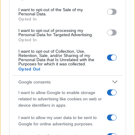
Please note that this website/app uses one or more Google
services and may gather and store information including but
I want to opt-out of the Sale of my
Personal Data.
not limited to your visit or usage behaviour. You may click to
Opted In
grant or deny consent to Google and its third-party tags to
use your data for below specified purposes in below Google
I want to opt-out of processing my
consent section.
Personal Data for Targeted Advertising.
Opted In
I want to opt-out of Collection, Use,
Retention, Sale, and/or Sharing of my
Personal Data that Is Unrelated with the
Purposes for which it was collected.
Opted Out
Google consents
I want to allow Google to enable storage
related to advertising like cookies on web or
device identifiers in apps.
I want to allow my user data to be sent to
Google for online advertising purposes.