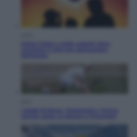
Viaggi
Eclissi totale e stelle cadenti: dove
ammirare il cielo più spettacolare
dell’estate
Sport
I dubbi di Sinner, fisioterapia a Torino:
Jannik valuta se giocare a Cincinnati