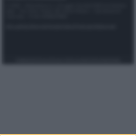
© 2025 – Panorama s.r.l. (Gruppo Società Editrice Italiana
spa) – Via Vittor Pisani 28, 20124 Milano – riproduzione
riservata – P.IVA 10518230965
Attualità
Lifestyle
Moda
Video
Podcast
Abbonati
Preferenze Privacy
Privacy Policy
Cookie Policy
Note legali