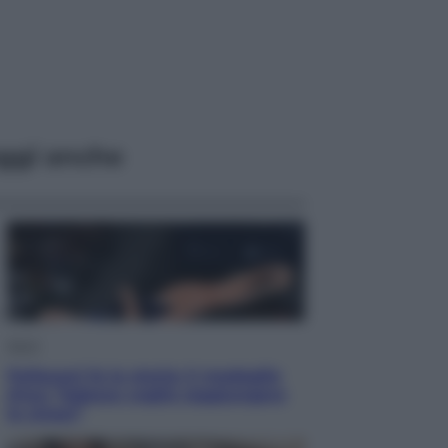
ggi anche
Sport
Pellacani fa la storia: 5 medaglie
d’oro “Adesso voglio raggiungere
le cinesi”