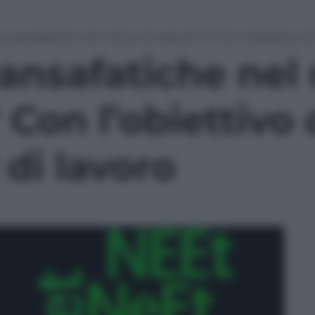
i scansafatiche nel mirino di Letta & Co? Con l’obiettivo di
cansafatiche nel 
 Con l’obiettivo 
 di lavoro