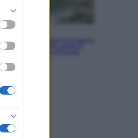
er and store
to grant or
ed purposes
Viaggi
La Thailandia segreta è sul mare: 8
luoghi tra delfini rosa, grotte di
smeraldo e villaggi sull’acqua