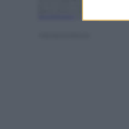
46 prima della famigerata (e parecchio c
per chi intanto vorrebbe farsi le ossa 
gratuiti almeno sulla carta sono fuori leg
sportellostage.it
e
4stars.it
.
© Riproduzione Riservata