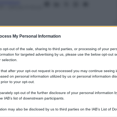
tchmarova
13
– Lettura: 3 minuti
ocess My Personal Information
nti preferite
to opt-out of the sale, sharing to third parties, or processing of your per
 un trip d’acido quando capita…”. È la
formation for targeted advertising by us, please use the below opt-out s
o noto come “Drugo”, secondo lo stesso
 selection.
ella pellicola quasi omonima scaturita
 that after your opt-out request is processed you may continue seeing i
 1998 e diventata …Leggi tutto
ased on personal information utilized by us or personal information dis
 prior to your opt-out.
rately opt-out of the further disclosure of your personal information by
he IAB’s list of downstream participants.
tion may also be disclosed by us to third parties on the IAB’s List of 
 that may further disclose it to other third parties.