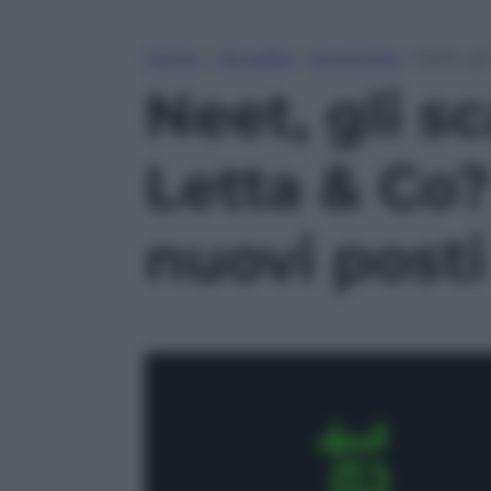
Home
»
Attualità
»
Economia
»
Neet, gl
Neet, gli s
Letta & Co?
nuovi posti