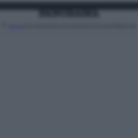
Attualità
Lifestyle
Moda
Video
Podcast
Abbonati
MENU