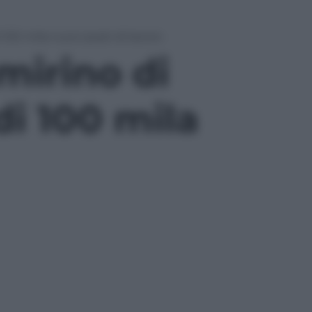
 100 mila nuovi posti di lavoro
mirino di
di 100 mila