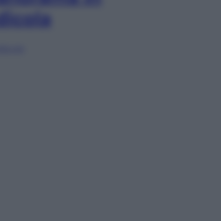
dicola
lia ora