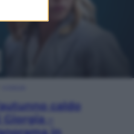
In Edicola
’autunno caldo
i Giorgia –
anorama in