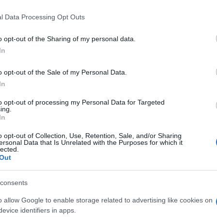
 that this website/app uses one or more Google services and may gath
l Data Processing Opt Outs
including but not limited to your visit or usage behaviour. You may click 
 to Google and its third-party tags to use your data for below specifi
o opt-out of the Sharing of my personal data.
ogle consent section.
In
o opt-out of the Sale of my Personal Data.
In
’acido quando capita…”. È la vita di Jeffrey
to opt-out of processing my Personal Data for Targeted
ing.
econdo lo stesso Jeffrey Lebowski protagonista
In
dal genio dei fratelli Cohen nel 1998 e diventata un
i aspiranti scansafatiche (e non solo). Il punto è
o opt-out of Collection, Use, Retention, Sale, and/or Sharing
fantasia. Perché
gli inattivi in Italia sono un
ersonal Data that Is Unrelated with the Purposes for which it
i 15 e i 29enni
. Non fanno nulla. Almeno per le
lected.
 Non fanno tirocini, stage o altro!
Zero di zero!
Out
, education or training”
.
Drugo & Co, per carità. Ma il dato fa comunque
consents
 i giovani di Paesi come l’Inghilterra e la Francia
,6%) o la Germania (ferma all’11%) risulta enorme.
o allow Google to enable storage related to advertising like cookies on
del Lavoro Enrico Giovannini
che vorrebbe
100
evice identifiers in apps.