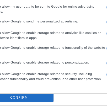
ttivo iniziale? Sembra una favola, ma pensare che
diera bianca dichiarando resa definitiva.
o allow my user data to be sent to Google for online advertising
s.
eet. Ma ci sono anche i
disoccupati veri
. Stavolta è
l’11,5% del totale popolazione italica e
to allow Google to send me personalized advertising.
 anni
. Ma attenzione: l’incidenza sui giovani è sul
 una occpazione. Non sul totale ragazzi!!! Per
o allow Google to enable storage related to analytics like cookies on
evice identifiers in apps.
gini di manovra per uscire dall’
impasse
? L’ipotesi
tra giovani e anziani
, con l’ingresso di
due nuovi
o allow Google to enable storage related to functionality of the website
 dire il vero) a fronte del
pensionamento (o del
i un occupato anziano
. In soldoni:
gli anziani
ego alle nuove leve
. Con una particolarità: la
o allow Google to enable storage related to personalization.
accettano il
part time
a fronte dell’assunzione di un
 Come dovrebbe avvenire un simile intervento non
o allow Google to enable storage related to security, including
cation functionality and fraud prevention, and other user protection.
 alle imprese che assumono
, apprendisti e non. E
 bassa retribuzione
per aumentarne il potere
tra le sacche dei fondi Ue.
a giungla di contratti
. Solo quelli atipici sono una
CONFIRM
va
,
job on call
e chi più ne ha più ne metta. Erano